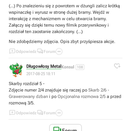
(...) Po znalezieniu się z powrotem w dżungli zalicz krótką
wspinaczkę i wyrusz w stronę dużej bramy. Wejdź w
interakcję z mechanizmem w celu otwarcia bramy.
Załączy się dzięki temu nowy filmik przerywnikowy i
rozdział ten zaostanie zakończony. (...)
Nie zdobędziemy zdjęcia. Opis zbyt przyśpiesza akcje.



Odpowiedz
Forum

Długowłosy Metal
Konsul
108
2017-08-25 18:11
Skarby rozdział 5 -
Zdjęcie numer 2/4 znajduje się raczej po
Skarb 2/6 -
Grawerowany dzban
i po
Opcjonalna rozmowa 2/5
a przed
rozmową 3/5.



Odpowiedz
Forum

Forum