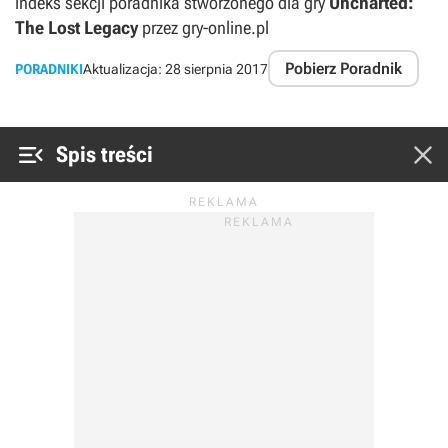
indeks sekcji poradnika stworzonego dla gry
Uncharted:
The Lost Legacy
przez gry-online.pl
Pobierz Poradnik
PORADNIKI
Aktualizacja:
28 sierpnia 2017


Spis treści