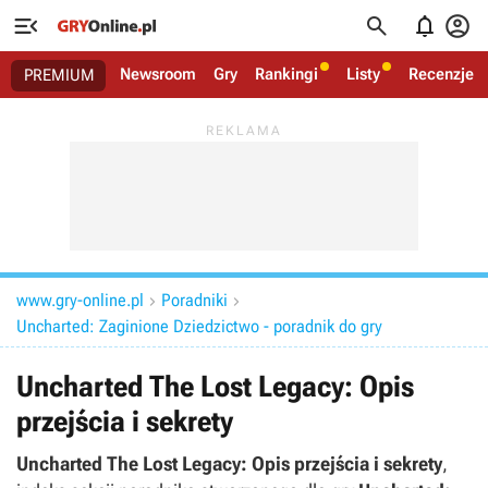




Newsroom
Gry
Rankingi
Listy
Recenzje
PREMIUM
www.gry-online.pl
Poradniki


Uncharted: Zaginione Dziedzictwo - poradnik do gry
Uncharted The Lost Legacy: Opis
przejścia i sekrety
Uncharted The Lost Legacy: Opis przejścia i sekrety
,