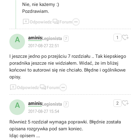
Nie, nie każemy :)
Pozdrawiam.



Odpowiedz
Forum

aminis
1
A
Legionista
7
2017-08-27 22:51
I jeszcze jedno po przejściu 7 rozdziału .. Tak kiepskiego
poradnika jeszcze nie widziałem. Widać, że im bliżej
końcowi to autorowi się nie chciało. Błędne i ogólnikowe
opisy.



Odpowiedz
Forum

aminis
2
A
Legionista
7
2017-08-27 15:54
Również 5 rozdział wymaga poprawki. Błędnie została
opisana rozgrywka pod sam koniec.
Idąc opisem ...