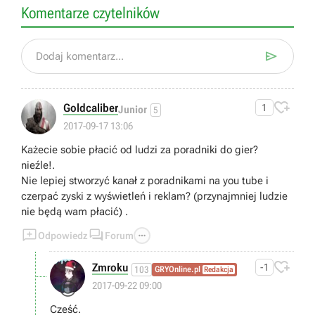
Komentarze czytelników

Dodaj komentarz...

Goldcaliber
1
Junior
5
2017-09-17 13:06
Każecie sobie płacić od ludzi za poradniki do gier?
nieźle!.
Nie lepiej stworzyć kanał z poradnikami na you tube i
czerpać zyski z wyświetleń i reklam? (przynajmniej ludzie
nie będą wam płacić) .



Odpowiedz
Forum

Zmroku
-1
103
GRYOnline.pl
Redakcja
😎
2017-09-22 09:00
Cześć.