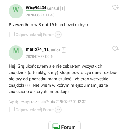

Wixy94434
W
Konsul
1
2020-08-27 11:48
Przeszedłem w 3 dni 16 h na liczniku było



Odpowiedz
Forum

mario74_rts
M
Junior
5
2020-07-27 00:10
Hej. Grę ukończyłem ale nie zebrałem wszystkich
znajdźiek (artefakty, karty) Mogę powtórzyć dany rozdział
ale czy od początku mam szukać i zbierać wszystkie
znajdźki???› Nie wiem w którym miejscu mam już te
znalezione a których mi brakuje.
[wyedytowany przez mario74_rts 2020-07-27 00:12:32]



Odpowiedz
Forum

Forum