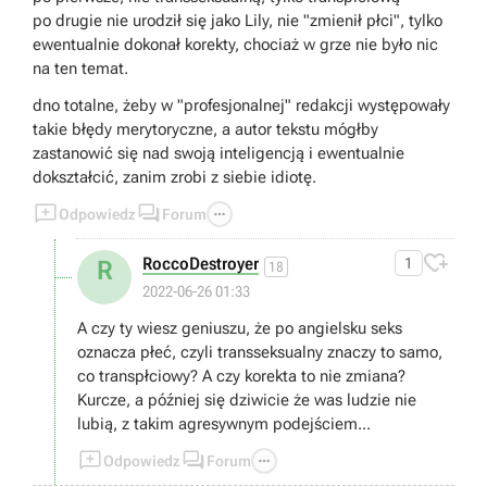
po drugie nie urodził się jako Lily, nie "zmienił płci", tylko
ewentualnie dokonał korekty, chociaż w grze nie było nic
na ten temat.
dno totalne, żeby w "profesjonalnej" redakcji występowały
takie błędy merytoryczne, a autor tekstu mógłby
zastanowić się nad swoją inteligencją i ewentualnie
dokształcić, zanim zrobi z siebie idiotę.



Odpowiedz
Forum

RoccoDestroyer
1
R
18
2022-06-26 01:33
A czy ty wiesz geniuszu, że po angielsku seks
oznacza płeć, czyli transseksualny znaczy to samo,
co transpłciowy? A czy korekta to nie zmiana?
Kurcze, a później się dziwicie że was ludzie nie
lubią, z takim agresywnym podejściem...



Odpowiedz
Forum