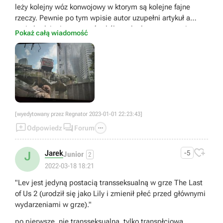
leży kolejny wóz konwojowy w ktorym są kolejne fajne
rzeczy. Pewnie po tym wpisie autor uzupełni artykuł a
mnie bedziecie wyzywać od ślepych ale w momencie
Pokaż całą wiadomość
kiedy to pisałem w artykule o tylej znajdźce nic nie było :)
[wyedytowany przez Regnator 2023-01-01 22:23:43]



Odpowiedz
Forum

Jarek
-5
J
Junior
2
2022-03-18 18:21
"Lev jest jedyną postacią transseksualną w grze The Last
of Us 2 (urodził się jako Lily i zmienił płeć przed głównymi
wydarzeniami w grze)."
po pierwsze, nie transseksualną, tylko transpłciową