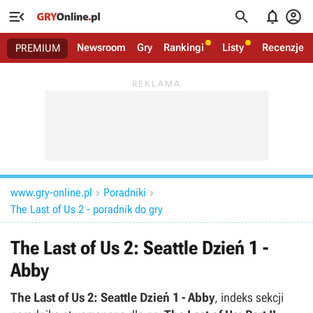




Newsroom
Gry
Rankingi
Listy
Recenzje
PREMIUM
www.gry-online.pl
Poradniki


The Last of Us 2 - poradnik do gry
The Last of Us 2: Seattle Dzień 1 -
Abby
The Last of Us 2: Seattle Dzień 1 - Abby
, indeks sekcji