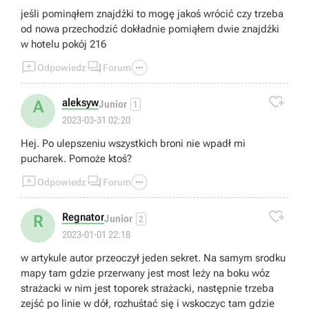
jeśli pominąłem znajdźki to mogę jakoś wrócić czy trzeba
od nowa przechodzić dokładnie pomiąłem dwie znajdźki
w hotelu pokój 216



Odpowiedz
Forum

aleksyw
A
Junior
1
2023-03-31 02:20
Hej. Po ulepszeniu wszystkich broni nie wpadł mi
pucharek. Pomoże ktoś?



Odpowiedz
Forum

Regnator
R
Junior
2
2023-01-01 22:18
w artykule autor przeoczył jeden sekret. Na samym srodku
mapy tam gdzie przerwany jest most leży na boku wóz
strażacki w nim jest toporek strażacki, następnie trzeba
zejść po linie w dół, rozhuśtać się i wskoczyc tam gdzie