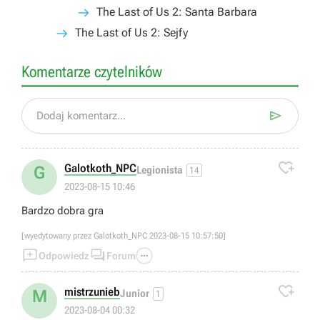
The Last of Us 2: Santa Barbara
The Last of Us 2: Sejfy
Komentarze czytelników

Dodaj komentarz...

Galotkoth_NPC
G
Legionista
14
2023-08-15 10:46
Bardzo dobra gra
[wyedytowany przez Galotkoth_NPC 2023-08-15 10:57:50]



Odpowiedz
Forum

mistrzunieb
M
Junior
1
2023-08-04 00:32