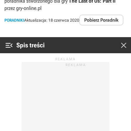
poradnika stworzonego dla gry
The Last of Us: Part II
przez gry-online.pl
Pobierz Poradnik
PORADNIKI
Aktualizacja:
18 czerwca 2020


Spis treści