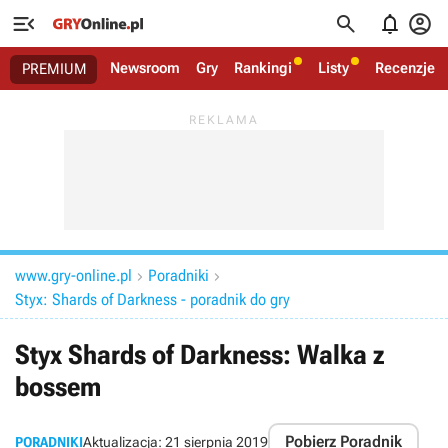




Newsroom
Gry
Rankingi
Listy
Recenzje
PREMIUM
www.gry-online.pl
Poradniki


Styx: Shards of Darkness - poradnik do gry
Styx Shards of Darkness: Walka z
bossem
Pobierz Poradnik
PORADNIKI
Aktualizacja:
21 sierpnia 2019