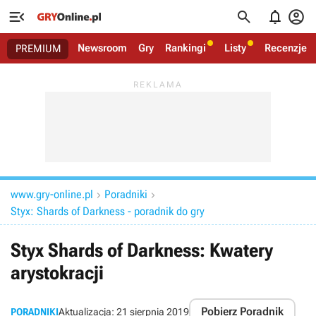




Newsroom
Gry
Rankingi
Listy
Recenzje
PREMIUM
www.gry-online.pl
Poradniki


Styx: Shards of Darkness - poradnik do gry
Styx Shards of Darkness: Kwatery
arystokracji
Pobierz Poradnik
PORADNIKI
Aktualizacja:
21 sierpnia 2019