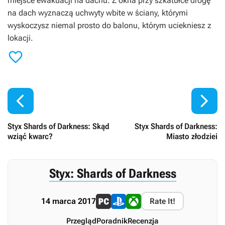
miejsce ewakuacji na dachu. Z okna przy szkatułce drogę
na dach wyznaczą uchwyty wbite w ściany, którymi
wyskoczysz niemal prosto do balonu, którym uciekniesz z
lokacji.



Styx Shards of Darkness: Skąd
Styx Shards of Darkness:
wziąć kwarc?
Miasto złodziei
Styx: Shards of Darkness
14 marca 2017
Rate It!
Przegląd
Poradnik
Recenzja