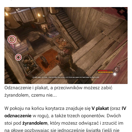
Odznaczenie i plakat, a przeciwników możesz zabić
żyrandolem, czemu nie...
W pokoju na końcu korytarza znajduje się
V plakat
(oraz
IV
odznaczenie
w rogu), a także trzech oponentów. Dwóch
stoi pod
żyrandolem
, który możesz odwiązać i zrzucić im
na głowę pozbywając się jednocześnie światła (jeśli nie