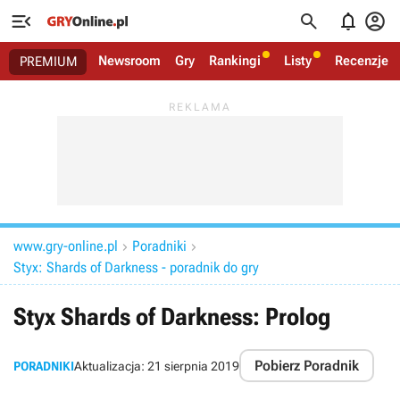




Newsroom
Gry
Rankingi
Listy
Recenzje
PREMIUM
www.gry-online.pl
Poradniki


Styx: Shards of Darkness - poradnik do gry
Styx Shards of Darkness: Prolog
Pobierz Poradnik
PORADNIKI
Aktualizacja:
21 sierpnia 2019