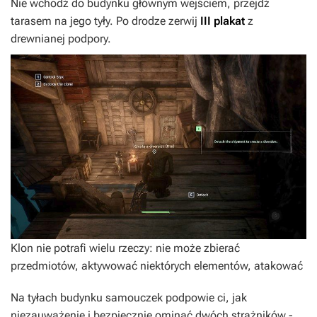
Nie wchodź do budynku głównym wejściem, przejdź
tarasem na jego tyły. Po drodze zerwij
III plakat
z
drewnianej podpory.
Klon nie potrafi wielu rzeczy: nie może zbierać
przedmiotów, aktywować niektórych elementów, atakować
Na tyłach budynku samouczek podpowie ci, jak
niezauważenie i bezpiecznie ominąć dwóch strażników -