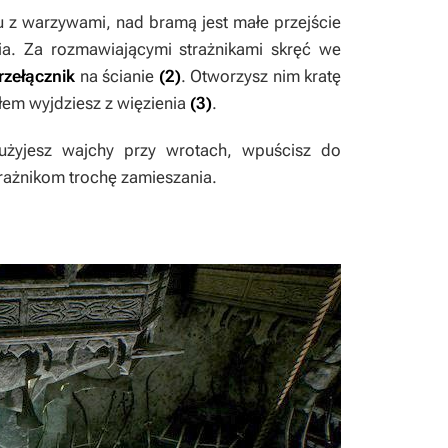
u z warzywami, nad bramą jest małe przejście
nia. Za rozmawiającymi strażnikami skręć we
rzełącznik
na ścianie
(2)
. Otworzysz nim kratę
em wyjdziesz z więzienia
(3)
.
użyjesz wajchy przy wrotach, wpuścisz do
trażnikom trochę zamieszania.