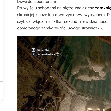
Drzwi do laboratorium

Po wyjściu schodami na piętro znajdziesz
zamknię
skraść jej klucze lub otworzyć drzwi wytrychem. D
szybko włącz na kilka sekund niewidzialność,
otwieranego zamka zwróci uwagę strażniczki).


