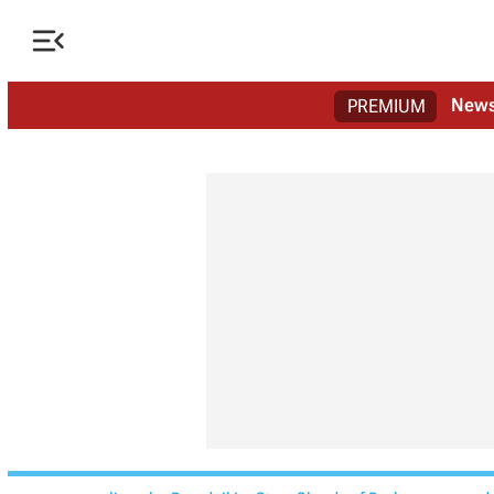

New
PREMIUM