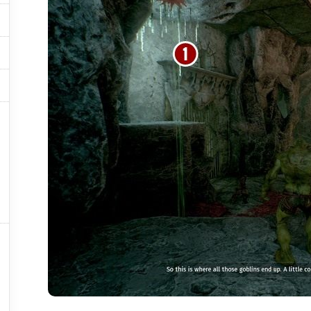




