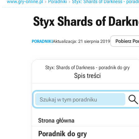
www.gry-online.pl
Poradniki
Styx: Shards of Darkness - porad


Styx Shards of Darkn
Pobierz Po
PORADNIKI
Aktualizacja:
21 sierpnia 2019
Styx: Shards of Darkness - poradnik do gry
Spis treści
Strona główna
Poradnik do gry