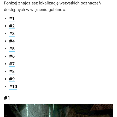
Poniżej znajdziesz lokalizację wszystkich odznaczeń
dostępnych w więzieniu goblinów.
#1
#2
#3
#4
#5
#6
#7
#8
#9
#10
#1