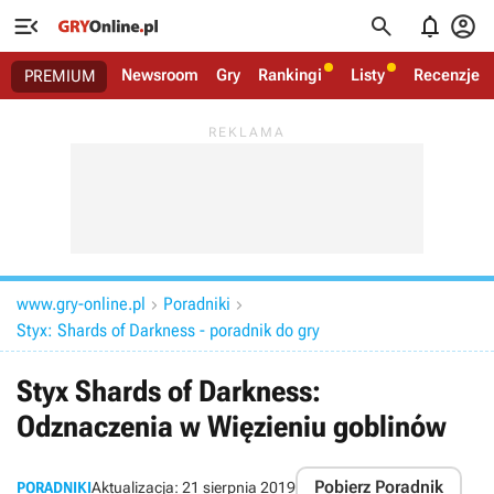




Newsroom
Gry
Rankingi
Listy
Recenzje
PREMIUM
www.gry-online.pl
Poradniki


Styx: Shards of Darkness - poradnik do gry
Styx Shards of Darkness:
Odznaczenia w Więzieniu goblinów
Pobierz Poradnik
PORADNIKI
Aktualizacja:
21 sierpnia 2019