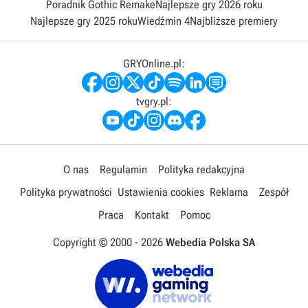
Poradnik Gothic Remake
Najlepsze gry 2026 roku
Najlepsze gry 2025 roku
Wiedźmin 4
Najbliższe premiery
GRYOnline.pl:
tvgry.pl:
O nas
Regulamin
Polityka redakcyjna
Polityka prywatności
Ustawienia cookies
Reklama
Zespół
Praca
Kontakt
Pomoc
Copyright © 2000 -
2026
Webedia Polska SA