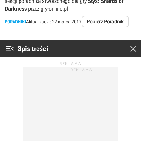
sekcji poradnika stworzonego dla gry
Styx: Shards of
Darkness
przez gry-online.pl
Pobierz Poradnik
PORADNIKI
Aktualizacja:
22 marca 2017


Spis treści