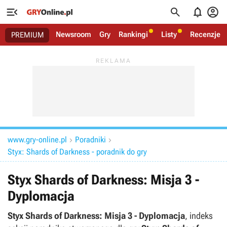




Newsroom
Gry
Rankingi
Listy
Recenzje
PREMIUM
www.gry-online.pl
Poradniki


Styx: Shards of Darkness - poradnik do gry
Styx Shards of Darkness: Misja 3 -
Dyplomacja
Styx Shards of Darkness: Misja 3 - Dyplomacja
, indeks