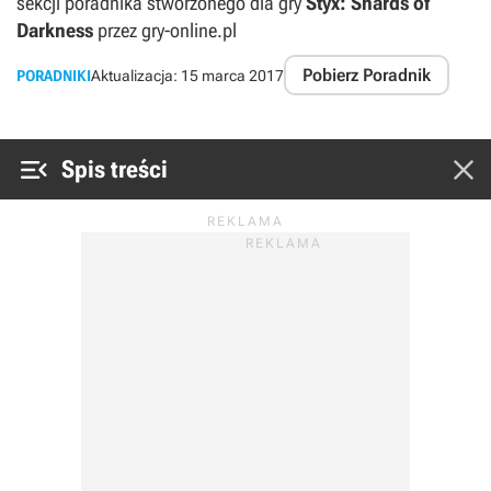
sekcji poradnika stworzonego dla gry
Styx: Shards of
Darkness
przez gry-online.pl
Pobierz Poradnik
PORADNIKI
Aktualizacja:
15 marca 2017


Spis treści