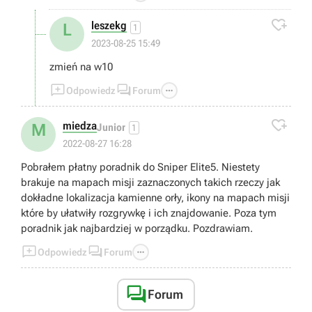

leszekg
L
1
2023-08-25 15:49
zmień na w10



Odpowiedz
Forum

miedza
M
Junior
1
2022-08-27 16:28
Pobrałem płatny poradnik do Sniper Elite5. Niestety
brakuje na mapach misji zaznaczonych takich rzeczy jak
dokładne lokalizacja kamienne orły, ikony na mapach misji
które by ułatwiły rozgrywkę i ich znajdowanie. Poza tym
poradnik jak najbardziej w porządku. Pozdrawiam.



Odpowiedz
Forum

Forum