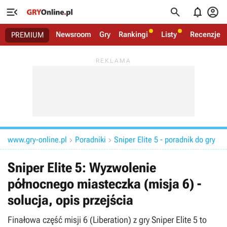




Newsroom
Gry
Rankingi
Listy
Recenzje
PREMIUM
www.gry-online.pl
Poradniki
Sniper Elite 5 - poradnik do gry


Sniper Elite 5: Wyzwolenie
północnego miasteczka (misja 6) -
solucja, opis przejścia
Finałowa część misji 6 (Liberation) z gry Sniper Elite 5 to