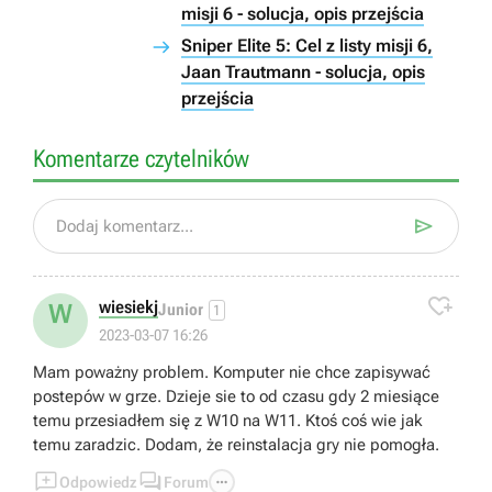
misji 6 - solucja, opis przejścia
Sniper Elite 5: Cel z listy misji 6,
Jaan Trautmann - solucja, opis
przejścia
Komentarze czytelników

Dodaj komentarz...

wiesiekj
W
Junior
1
2023-03-07 16:26
Mam poważny problem. Komputer nie chce zapisywać
postepów w grze. Dzieje sie to od czasu gdy 2 miesiące
temu przesiadłem się z W10 na W11. Ktoś coś wie jak
temu zaradzic. Dodam, że reinstalacja gry nie pomogła.



Odpowiedz
Forum