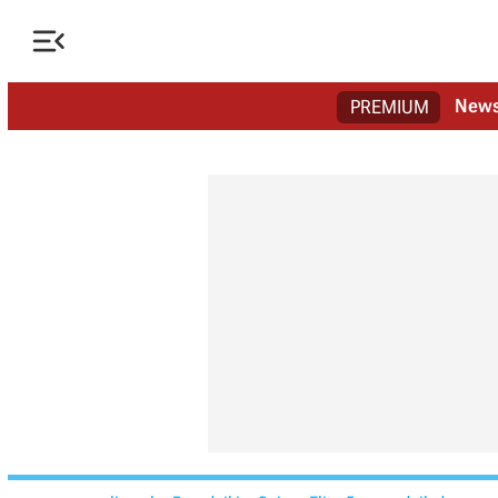

New
PREMIUM