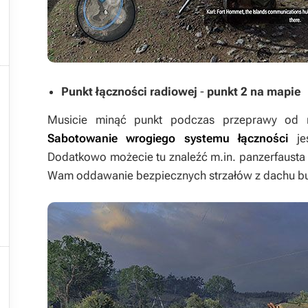


Punkt łączności radiowej
-
punkt 2 na mapie

Musicie minąć punkt podczas przeprawy od m

Sabotowanie wrogiego systemu łączności
jes
Dodatkowo możecie tu znaleźć m.in. panzerfausta

Wam oddawanie bezpiecznych strzałów z dachu budyn


