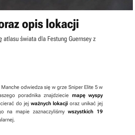
oraz opis lokacji
ę atlasu świata dla Festung Guernsey z
La Manche odwiedza się w grze
Sniper Elite 5
w
naszego poradnika znajdziecie
mapę wyspy
ocierać do jej
ważnych lokacji
oraz unikać jej
go na mapie zaznaczyliśmy
wszystkich 19
larnej.