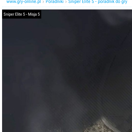
www.gry-online.pl
Poradniki
Sniper Elite 5 - poradnik do gry


Sniper Elite 5 - Misja 5