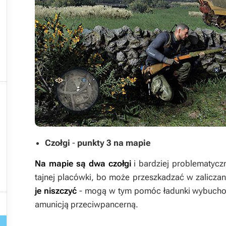



Czołgi
-
punkty 3 na mapie
Na mapie są dwa czołgi
i bardziej problematycz
tajnej placówki, bo może przeszkadzać w zaliczani

je niszczyć
- mogą w tym pomóc ładunki wybuchowe

amunicją przeciwpancerną.
