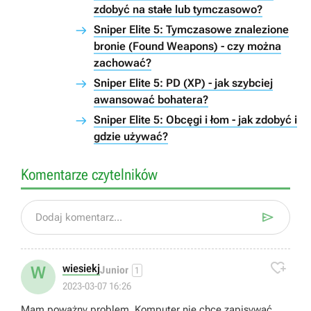
zdobyć na stałe lub tymczasowo?
Sniper Elite 5: Tymczasowe znalezione
bronie (Found Weapons) - czy można
zachować?
Sniper Elite 5: PD (XP) - jak szybciej
awansować bohatera?
Sniper Elite 5: Obcęgi i łom - jak zdobyć i
gdzie używać?
Komentarze czytelników

Dodaj komentarz...

wiesiekj
W
Junior
1
2023-03-07 16:26
Mam poważny problem. Komputer nie chce zapisywać