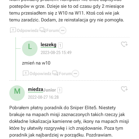
postepów w grze. Dzieje sie to od czasu gdy 2 miesiące
temu przesiadłem się z W10 na W11. Ktoś coś wie jak
temu zaradzic. Dodam, że reinstalacja gry nie pomogła.



Odpowiedz
Forum

leszekg
L
1
2023-08-25 15:49
zmień na w10



Odpowiedz
Forum

miedza
M
Junior
1
2022-08-27 16:28
Pobrałem płatny poradnik do Sniper Elite5. Niestety
brakuje na mapach misji zaznaczonych takich rzeczy jak
dokładne lokalizacja kamienne orły, ikony na mapach misji
które by ułatwiły rozgrywkę i ich znajdowanie. Poza tym
poradnik jak najbardziej w porządku. Pozdrawiam.