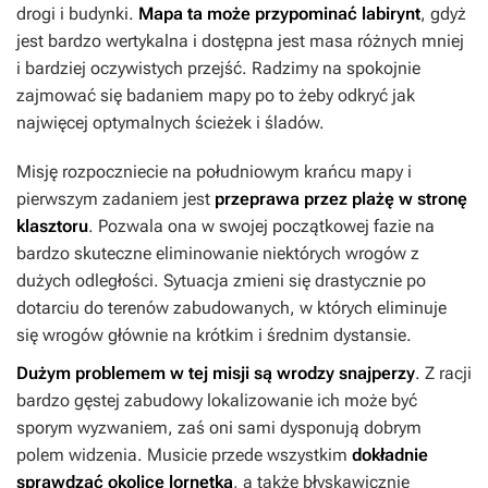
drogi i budynki.
Mapa ta może przypominać labirynt
, gdyż
jest bardzo wertykalna i dostępna jest masa różnych mniej
i bardziej oczywistych przejść. Radzimy na spokojnie
zajmować się badaniem mapy po to żeby odkryć jak
najwięcej optymalnych ścieżek i śladów.
Misję rozpoczniecie na południowym krańcu mapy i
pierwszym zadaniem jest
przeprawa przez plażę w stronę
klasztoru
. Pozwala ona w swojej początkowej fazie na
bardzo skuteczne eliminowanie niektórych wrogów z
dużych odległości. Sytuacja zmieni się drastycznie po
dotarciu do terenów zabudowanych, w których eliminuje
się wrogów głównie na krótkim i średnim dystansie.
Dużym problemem w tej misji są wrodzy snajperzy
. Z racji
bardzo gęstej zabudowy lokalizowanie ich może być
sporym wyzwaniem, zaś oni sami dysponują dobrym
polem widzenia. Musicie przede wszystkim
dokładnie
sprawdzać okolicę lornetką
, a także błyskawicznie