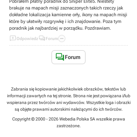
Pobrałem płatny poradnik do Sniper Elite5. Niestety
brakuje na mapach misji zaznaczonych takich rzeczy jak
dokładne lokalizacja kamienne orły, ikony na mapach misji
które by ułatwiły rozgrywkę i ich znajdowanie. Poza tym
poradnik jak najbardziej w porządku. Pozdrawiam.



Odpowiedz
Forum

Forum
Zabrania się kopiowanie jakichkolwiek obrazków, tekstów lub
informacji zawartych na tej stronie. Strona nie jest powiązana i/lub
wspierana przez twórców ani wydawców. Wszystkie loga i obrazki
są objęte prawami autorskimi należącymi do ich twórców.
Copyright © 2000 - 2026 Webedia Polska SA wszelkie prawa
zastrzeżone.