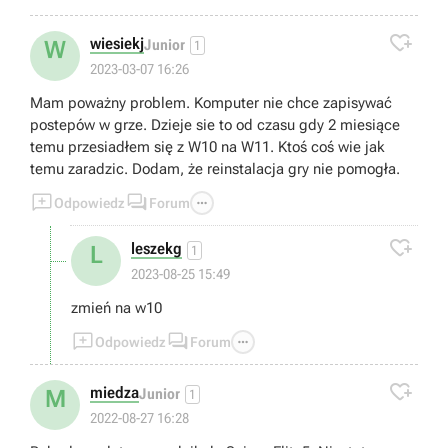

wiesiekj
W
Junior
1
2023-03-07 16:26
Mam poważny problem. Komputer nie chce zapisywać
postepów w grze. Dzieje sie to od czasu gdy 2 miesiące
temu przesiadłem się z W10 na W11. Ktoś coś wie jak
temu zaradzic. Dodam, że reinstalacja gry nie pomogła.



Odpowiedz
Forum

leszekg
L
1
2023-08-25 15:49
zmień na w10



Odpowiedz
Forum

miedza
M
Junior
1
2022-08-27 16:28