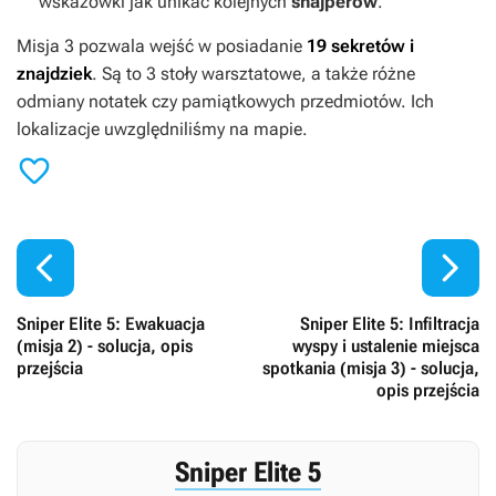
wskazówki jak unikać kolejnych
snajperów
.
Misja 3 pozwala wejść w posiadanie
19 sekretów i
znajdziek
. Są to 3 stoły warsztatowe, a także różne
odmiany notatek czy pamiątkowych przedmiotów. Ich
lokalizacje uwzględniliśmy na mapie.



Sniper Elite 5: Ewakuacja
Sniper Elite 5: Infiltracja
(misja 2) - solucja, opis
wyspy i ustalenie miejsca
przejścia
spotkania (misja 3) - solucja,
opis przejścia
Sniper Elite 5