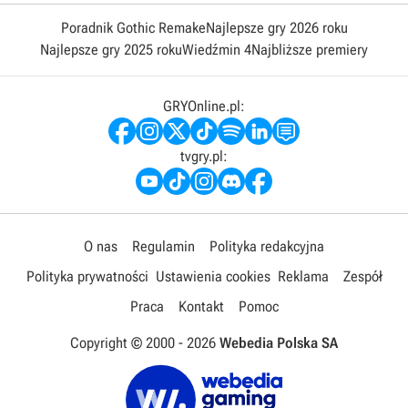
Poradnik Gothic Remake
Najlepsze gry 2026 roku
Najlepsze gry 2025 roku
Wiedźmin 4
Najbliższe premiery
GRYOnline.pl:
tvgry.pl:
O nas
Regulamin
Polityka redakcyjna
Polityka prywatności
Ustawienia cookies
Reklama
Zespół
Praca
Kontakt
Pomoc
Copyright © 2000 -
2026
Webedia Polska SA