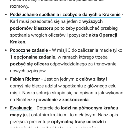
rozmowy.
Podsłuchanie spotkania i zdobycie danych o Krakenie
-
Karl musi przedostać się na jeden z
wyższych
poziomów klasztoru
po to żeby podsłuchać przebieg
spotkania wrogich oficerów i pozyskać
akta Operacji
Kraken
.
Poboczne zadanie
- W misji 3 do zaliczenia macie tylko
1 opcjonalne zadanie
, w ramach którego trzeba
pozbyć się oficera
odpowiedzialnego za trenowanie
nowych szpiegów.
Fabian Richter
- Jest on jednym z
celów z listy
i
domyślnie bierze udział w spotkaniu z głównego celu
misji. Nasza solucja skupia się na opisaniu jak wykonać
na Richterze p
owalenie z zaskoczenia
.
Ewakuacja
- Dotarcie do
łodzi na północnym krańcu
mapy
jest ostatnim krokiem i to niełatwym. Nasz opis
przejścia prezentuje
optymalną trasę ucieczki
i