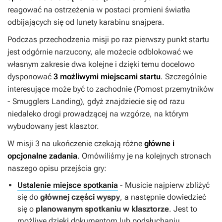
reagować na ostrzeżenia w postaci promieni światła
odbijających się od lunety karabinu snajpera.
Podczas przechodzenia misji po raz pierwszy punkt startu
jest odgórnie narzucony, ale możecie odblokować we
własnym zakresie dwa kolejne i dzięki temu docelowo
dysponować
3 możliwymi miejscami startu
. Szczególnie
interesujące może być to zachodnie (Pomost przemytników
- Smugglers Landing), gdyż znajdziecie się od razu
niedaleko drogi prowadzącej na wzgórze, na którym
wybudowany jest klasztor.
W misji 3 na ukończenie czekają różne
główne i
opcjonalne zadania
. Omówiliśmy je na kolejnych stronach
naszego opisu przejścia gry:
Ustalenie miejsce spotkania
- Musicie najpierw zbliżyć
się do
głównej części wyspy
, a następnie dowiedzieć
się o
planowanym spotkaniu w klasztorze
. Jest to
możliwe dzięki dokumentom lub podsłuchaniu