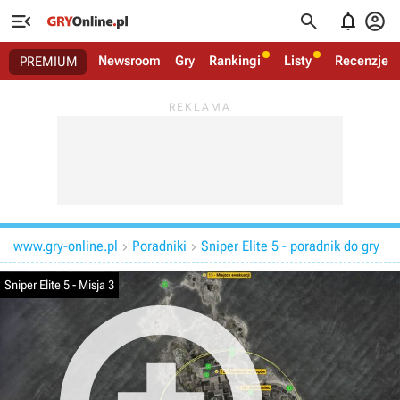




Newsroom
Gry
Rankingi
Listy
Recenzje
PREMIUM
www.gry-online.pl
Poradniki
Sniper Elite 5 - poradnik do gry


Sniper Elite 5 - Misja 3