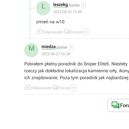
leszekg
L
Junior
1
2023-08-25 15:49
zmień na w10



Odpowiedz
Forum
miedza
M
Junior
1
2022-08-27 16:28
Pobrałem płatny poradnik do Sniper Elite5. Niestet
rzeczy jak dokładne lokalizacja kamienne orły, ikony na mapach misji które by 
ich znajdowanie. Poza tym poradnik jak najbardzi



Odpowiedz
Forum

For