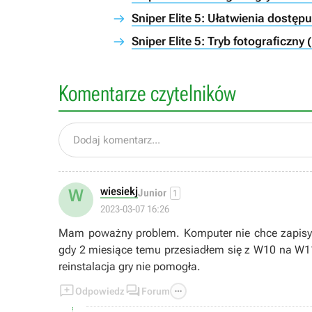
Sniper Elite 5: Ułatwienia dostępu 
Sniper Elite 5: Tryb fotograficzny
Komentarze czytelników
Dodaj komentarz...
wiesiekj
W
Junior
1
2023-03-07 16:26
Mam poważny problem. Komputer nie chce zapisyw
gdy 2 miesiące temu przesiadłem się z W10 na W11
reinstalacja gry nie pomogła.



Odpowiedz
Forum