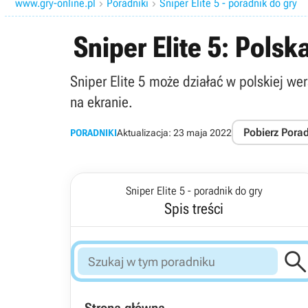
www.gry-online.pl
Poradniki
Sniper Elite 5 - poradnik do gry


Sniper Elite 5: Polsk
Sniper Elite 5 może działać w polskiej we
na ekranie.
Pobierz Pora
PORADNIKI
Aktualizacja:
23 maja 2022
Sniper Elite 5 - poradnik do gry
Spis treści