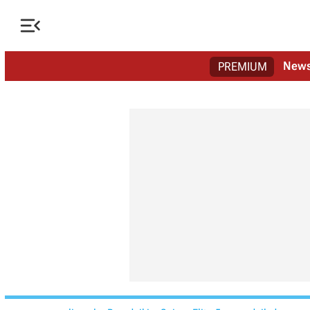

New
PREMIUM