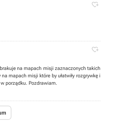


y brakuje na mapach misji zaznaczonych takich
ułatwiły rozgrywkę i
ej w porządku. Pozdrawiam.
um