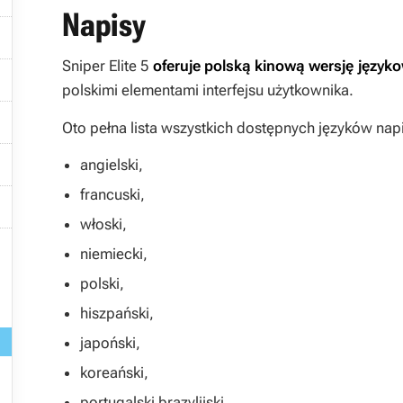
Napisy

Sniper Elite 5
oferuje polską kinową wersję język

polskimi elementami interfejsu użytkownika.

Oto pełna lista wszystkich dostępnych języków nap

angielski,
francuski,

włoski,

niemiecki,
polski,
hiszpański,
japoński,

koreański,
portugalski brazylijski,