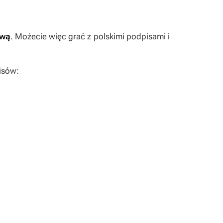
ową
. Możecie więc grać z polskimi podpisami i
isów: