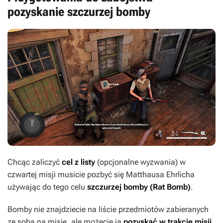
pozyskanie szczurzej bomby
Chcąc zaliczyć
cel z listy
(opcjonalne wyzwania) w
czwartej misji musicie pozbyć się Matthausa Ehrlicha
używając do tego celu
szczurzej bomby
(Rat Bomb)
.
Bomby nie znajdziecie na liście przedmiotów zabieranych
ze sobą na misję, ale możecie ją
pozyskać w trakcie misji
.