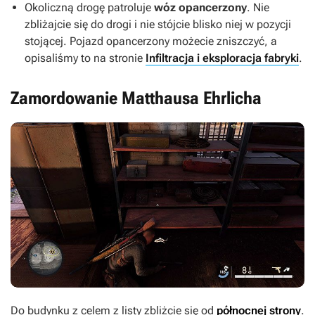
Okoliczną drogę patroluje
wóz opancerzony
. Nie
zbliżajcie się do drogi i nie stójcie blisko niej w pozycji
stojącej. Pojazd opancerzony możecie zniszczyć, a
opisaliśmy to na stronie
Infiltracja i eksploracja fabryki
.
Zamordowanie Matthausa Ehrlicha
Do budynku z celem z listy zbliżcie się od
północnej strony
.