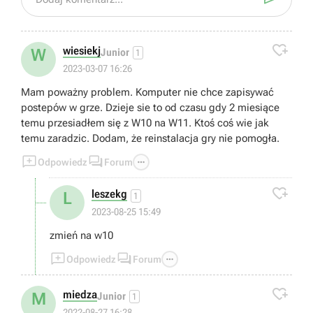

wiesiekj
W
Junior
1
2023-03-07 16:26
Mam poważny problem. Komputer nie chce zapisywać
postepów w grze. Dzieje sie to od czasu gdy 2 miesiące
temu przesiadłem się z W10 na W11. Ktoś coś wie jak
temu zaradzic. Dodam, że reinstalacja gry nie pomogła.



Odpowiedz
Forum

leszekg
L
1
2023-08-25 15:49
zmień na w10



Odpowiedz
Forum

miedza
M
Junior
1
2022-08-27 16:28