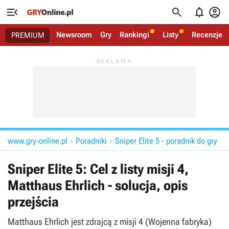




Newsroom
Gry
Rankingi
Listy
Recenzje
PREMIUM
www.gry-online.pl
Poradniki
Sniper Elite 5 - poradnik do gry


Sniper Elite 5: Cel z listy misji 4,
Matthaus Ehrlich - solucja, opis
przejścia
Matthaus Ehrlich jest zdrajcą z misji 4 (Wojenna fabryka)