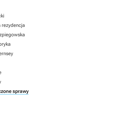
cki
a rezydencja
 szpiegowska
abryka
uernsey
e
y
ńczone sprawy