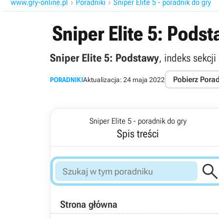
www.gry-online.pl
Poradniki
Sniper Elite 5 - poradnik do gry


Sniper Elite 5: Pods
Sniper Elite 5: Podstawy
, indeks sekcj
Pobierz Pora
PORADNIKI
Aktualizacja:
24 maja 2022
Sniper Elite 5 - poradnik do gry
Spis treści
Strona główna