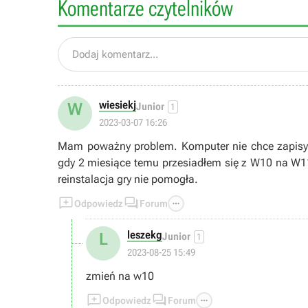
Komentarze czytelników
Dodaj komentarz...
wiesiekj
W
Junior
1
2023-03-07 16:26
Mam poważny problem. Komputer nie chce zapisyw
gdy 2 miesiące temu przesiadłem się z W10 na W11
reinstalacja gry nie pomogła.



Odpowiedz
Forum
leszekg
L
Junior
1
2023-08-25 15:49
zmień na w10



Odpowiedz
Forum