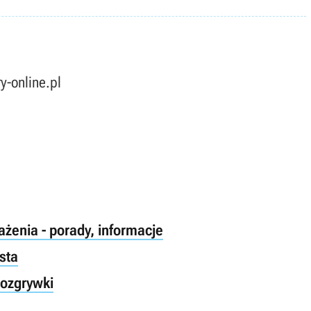
y-online.pl
sażenia - porady, informacje
ista
rozgrywki