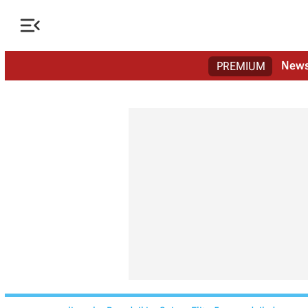

New
PREMIUM