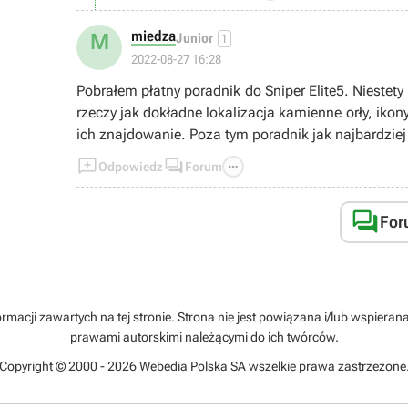
miedza
M
Junior
1
2022-08-27 16:28
Pobrałem płatny poradnik do Sniper Elite5. Niestet
rzeczy jak dokładne lokalizacja kamienne orły, ikony na mapach misji które by 
ich znajdowanie. Poza tym poradnik jak najbardzi



Odpowiedz
Forum

For
rmacji zawartych na tej stronie. Strona nie jest powiązana i/lub wspiera
prawami autorskimi należącymi do ich twórców.
Copyright © 2000 - 2026 Webedia Polska SA wszelkie prawa zastrzeżone