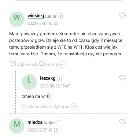

wiesiekj
W
Junior
1
2023-03-07 16:26
Mam poważny problem. Komputer nie chce zapisywać
postepów w grze. Dzieje sie to od czasu gdy 2 miesiące
temu przesiadłem się z W10 na W11. Ktoś coś wie jak
temu zaradzic. Dodam, że reinstalacja gry nie pomogła.



Odpowiedz
Forum

leszekg
L
1
2023-08-25 15:49
zmień na w10



Odpowiedz
Forum

miedza
M
Junior
1
2022-08-27 16:28