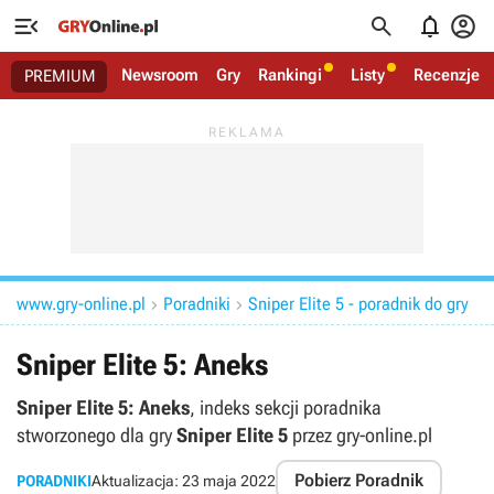




Newsroom
Gry
Rankingi
Listy
Recenzje
PREMIUM
www.gry-online.pl
Poradniki
Sniper Elite 5 - poradnik do gry


Sniper Elite 5: Aneks
Sniper Elite 5: Aneks
, indeks sekcji poradnika
stworzonego dla gry
Sniper Elite 5
przez gry-online.pl
Pobierz Poradnik
PORADNIKI
Aktualizacja:
23 maja 2022