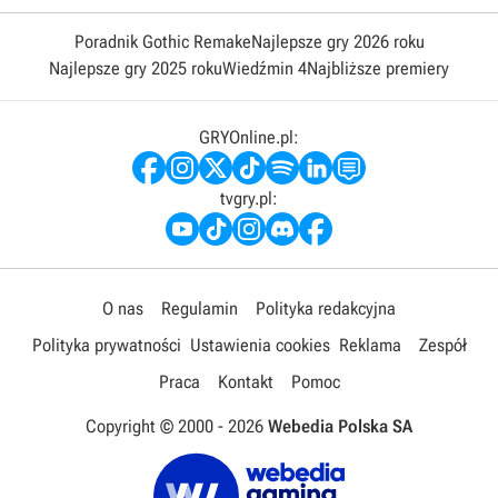
Poradnik Gothic Remake
Najlepsze gry 2026 roku
Najlepsze gry 2025 roku
Wiedźmin 4
Najbliższe premiery
GRYOnline.pl:
tvgry.pl:
O nas
Regulamin
Polityka redakcyjna
Polityka prywatności
Ustawienia cookies
Reklama
Zespół
Praca
Kontakt
Pomoc
Copyright © 2000 -
2026
Webedia Polska SA