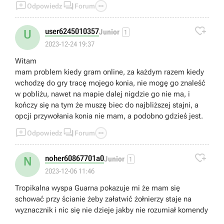



Odpowiedz
Forum

user6245010357
U
Junior
1
2023-12-24 19:37
Witam
mam problem kiedy gram online, za każdym razem kiedy
wchodzę do gry tracę mojego konia, nie mogę go znaleść
w pobliżu, nawet na mapie dalej nigdzie go nie ma, i
kończy się na tym że muszę biec do najbliższej stajni, a
opcji przywołania konia nie mam, a podobno gdzieś jest.



Odpowiedz
Forum

noher60867701a0
N
Junior
1
2023-12-06 11:46
Tropikalna wyspa Guarna pokazuje mi że mam się
schować przy ścianie żeby załatwić żołnierzy staje na
wyznacznik i nic się nie dzieje jakby nie rozumiał komendy