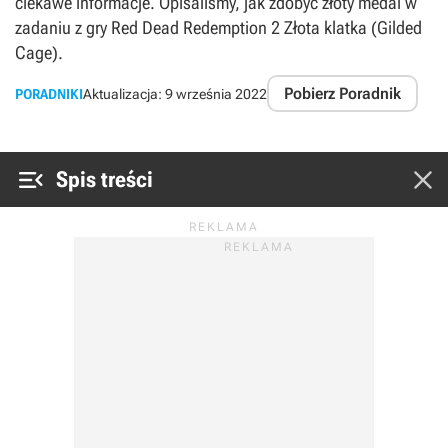
ciekawe informacje. Opisaliśmy, jak zdobyć złoty medal w
zadaniu z gry Red Dead Redemption 2 Złota klatka (Gilded
Cage).
Pobierz Poradnik
PORADNIKI
Aktualizacja:
9 września 2022


Spis treści