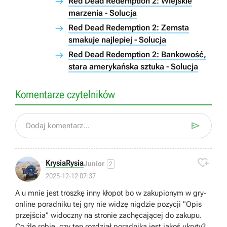
Red Dead Redemption 2: Wiejskie
marzenia - Solucja
Red Dead Redemption 2: Zemsta
smakuje najlepiej - Solucja
Red Dead Redemption 2: Bankowość,
stara amerykańska sztuka - Solucja
Komentarze czytelników

Dodaj komentarz...

KrysiaRysia
Junior
2
2025-12-12 07:37
A u mnie jest troszkę inny kłopot bo w zakupionym w gry-
online poradniku tej gry nie widzę nigdzie pozycji "Opis
przejścia" widoczny na stronie zachęcającej do zakupu.
Co źle robię, czy ten rozdział poradnika jest jakoś ukryty?