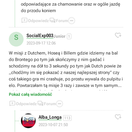
odpowiadające za chamowanie oraz w ogóle jazdę
do przodu koniem



Odpowiedz
Forum

SocialExp003
S
Junior
1
2023-09-17 12:06
W misji z Dutchem, Hoseą i Billem gdzie idziemy na bal
do Brontego po tym jak skończymy z nim gadać i
schodzimy na dół to 3 sekundy po tym jak Dutch powie że
,,chodźmy im się pokazać z naszej najlepszej strony” czy
coś takiego gra mi crashuje, po prostu wywala do pulpitu i
elo. Powtarzałam tą misje 3 razy i zawsze w tym samym
miejscu mi crashuje. Czy ktoś wie co z tym zrobić?
Pokaż całą wiadomość



Odpowiedz
Forum

Alba_Longa
113
2023-10-07 21:50