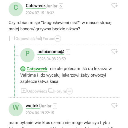

Catswreck
C
Junior
5
2024-07-15 18:32
Czy robiac misje "błogosławieni cisi?" w masce stracę
mniej honoru/ grzywna będzie niższa?



Odpowiedz
Forum

pufpixnoma@
P
1
2026-04-08 20:59
nie ale polecam iść do lekarza w
Catswreck
Valitime i idz wyceluj lekarzowi żeby otworzył
zaplecze łatwa kasa



Odpowiedz
Forum

wojtekl
W
Junior
1
2024-06-19 22:15
mam pytanie wie ktos czemu nie moge wlaczyc trybu