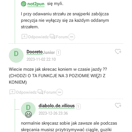
się myli.
not2pun
I przy odawaniu strzału ze snajperki zabójcza
precyzja nie wyłączy się za każdym oddanym
strzałem.



Odpowiedz
Forum

Dooreto
D
Junior
1
2023-11-02 22:10
Wiecie moze jak skrecac koniem w czasie jazdy ??
(CHODZI O TA FUNKCJE NA 3 POZIOMIE WIĘZI Z
KONIEM)



Odpowiedz
Forum

diabolo.de.vilious
D
1
😃
2023-12-26 23:36
normalnie skręcasz sobie jak zawsze ale podczas
skręcania musisz przytrzymywać ciągle, guziki