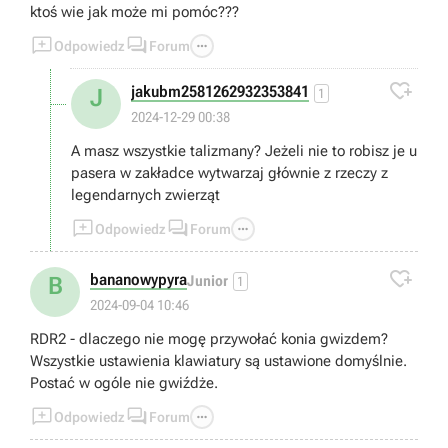
ktoś wie jak może mi pomóc???



Odpowiedz
Forum

jakubm2581262932353841
J
1
2024-12-29 00:38
A masz wszystkie talizmany? Jeżeli nie to robisz je u
pasera w zakładce wytwarzaj głównie z rzeczy z
legendarnych zwierząt



Odpowiedz
Forum

bananowypyra
B
Junior
1
2024-09-04 10:46
RDR2 - dlaczego nie mogę przywołać konia gwizdem?
Wszystkie ustawienia klawiatury są ustawione domyślnie.
Postać w ogóle nie gwiźdże.



Odpowiedz
Forum