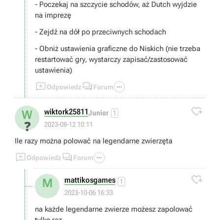
- Poczekaj na szczycie schodów, aż Dutch wyjdzie
na imprezę
- Zejdź na dół po przeciwnych schodach
- Obniż ustawienia graficzne do Niskich (nie trzeba
restartować gry, wystarczy zapisać/zastosować
ustawienia)



Odpowiedz
Forum

wiktork25811
W
Junior
1
❓
2023-08-12 10:11
Ile razy można polować na legendarne zwierzęta



Odpowiedz
Forum

mattikosgames
M
1
2023-10-06 16:33
na każde legendarne zwierze możesz zapolować