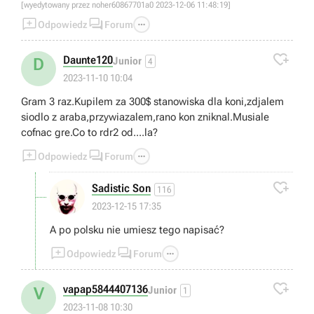
[wyedytowany przez noher60867701a0 2023-12-06 11:48:19]



Odpowiedz
Forum

Daunte120
D
Junior
4
2023-11-10 10:04
Gram 3 raz.Kupilem za 300$ stanowiska dla koni,zdjalem
siodlo z araba,przywiazalem,rano kon zniknal.Musiale
cofnac gre.Co to rdr2 od....la?



Odpowiedz
Forum

Sadistic Son
116
2023-12-15 17:35
A po polsku nie umiesz tego napisać?



Odpowiedz
Forum

vapap5844407136
V
Junior
1
2023-11-08 10:30