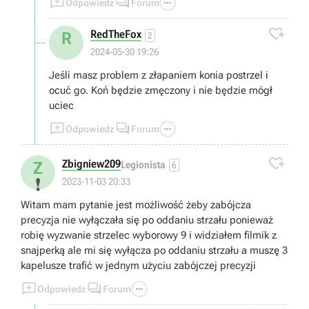



Odpowiedz
Forum

RedTheFox
R
2
2024-05-30 19:26
Jeśli masz problem z złapaniem konia postrzel i
ocuć go. Koń będzie zmęczony i nie będzie mógł
uciec



Odpowiedz
Forum

Zbigniew209
Z
Legionista
6
❗
2023-11-03 20:33
Witam mam pytanie jest możliwość żeby zabójcza
precyzja nie wyłączała się po oddaniu strzału ponieważ
robię wyzwanie strzelec wyborowy 9 i widziałem filmik z
snajperką ale mi się wyłącza po oddaniu strzału a muszę 3
kapelusze trafić w jednym użyciu zabójczej precyzji



Odpowiedz
Forum