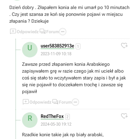
Dzień dobry . Złapałem konia ale mi umarł po 10 minutach
. Czy jest szansa ze koń się ponownie pojawi w miejscu
złapania ? Dziekuje



Odpowiedz
Forum

user583852913e
U
1
2023-11-09 10:18
Zawsze przed złapaniem konia Arabskiego
zapisywałem grę w razie czego jak mi uciekł albo
coś się stało to wczytywałem stary zapis i był a jak
się nie pojawił to doczekałem trochę i zawsze się
pojawił



Odpowiedz
Forum

RedTheFox
R
2
2024-05-30 19:12
Rzadkie konie takie jak np biały arabski,