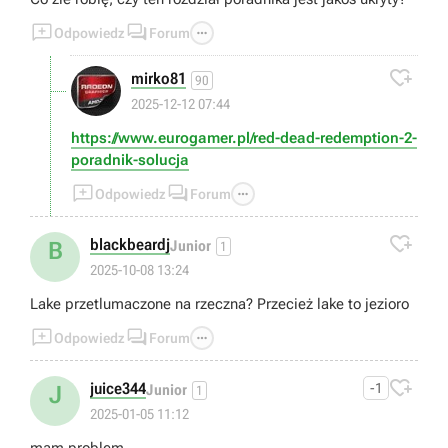



Odpowiedz
Forum

mirko81
90
2025-12-12 07:44
https://www.eurogamer.pl/red-dead-redemption-2-
poradnik-solucja



Odpowiedz
Forum

blackbeardj
B
Junior
1
2025-10-08 13:24
Lake przetlumaczone na rzeczna? Przecież lake to jezioro



Odpowiedz
Forum

juice344
-1
J
Junior
1
2025-01-05 11:12
mam problem