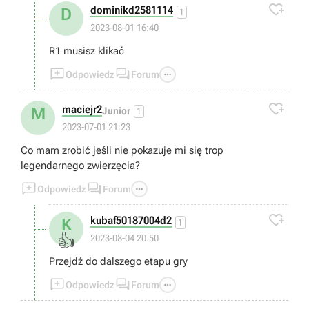

dominikd2581114
D
1
2023-08-01 16:40
R1 musisz klikać



Odpowiedz
Forum

maciejr2
M
Junior
1
2023-07-01 21:23
Co mam zrobić jeśli nie pokazuje mi się trop
legendarnego zwierzęcia?



Odpowiedz
Forum

kubaf50187004d2
K
1
👍
2023-08-04 20:50
Przejdź do dalszego etapu gry



Odpowiedz
Forum