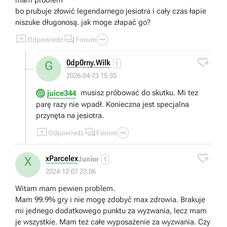
bo prubuje złowić legendarnego jesiotra i cały czas łapie
niszuke długonosą. jak moge złapać go?



Odpowiedz
Forum

0dp0rny.Wilk
G
1
2026-04-23 15:35
musisz próbować do skutku. Mi tez
juice344
parę razy nie wpadł. Konieczna jest specjalna
przynęta na jesiotra.



Odpowiedz
Forum

xParcelex
X
Junior
1
2024-12-07 23:06
Witam mam pewien problem.
Mam 99.9% gry i nie mogę zdobyć max zdrowia. Brakuje
mi jednego dodatkowego punktu za wyzwania, lecz mam
je wszystkie. Mam też całe wyposażenie za wyzwania. Czy