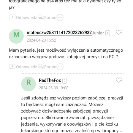
fotograficznego na ps4 ktos tez ma taki dylemat czy tylko
ja?



Odpowiedz
Forum

mateuszw2581114172023262932
M
Junior
1
2024-04-20 16:52
Mam pytanie, jest możliwość wyłączenia automatycznego
oznaczania wrogów podczas zabojczej precyzji na PC ?



Odpowiedz
Forum

RedTheFox
R
2
2024-05-30 19:08
Jeśli zdobędziesz wyższy poziom zabójczej precyzji
to będziesz mógł sam zaznaczać. Możesz
zdobywać doświadczenie zabójczej precyzji
poprzez np. Skórowanie zwierząt, przyżądzanie
jedzenia, wykonywanie obowiązków i picie kozłku
lekarskiego którego można znaleść np w Limpany