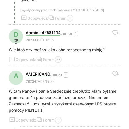
tylko raz
[wyedytowany przez mattikosgames 2023-10-06 16:34:19]



Odpowiedz
Forum

dominikd2581114
D
Junior
1
❓
2023-08-01 16:39
Wie ktoś czy można jako John rozpoczać tą misję?



Odpowiedz
Forum

AMERICANO
A
Junior
1
2023-07-08 19:32
Witam Panów i panie Serdecznie cieplutko Mam pytanie
gram na ps4 i podczas zabójczej precyzji Nie umiem
Zaznaczać Ludzi tymi krzyżykami czerwonymi.PS proszę
pomocy PILNE!!!!



Odpowiedz
Forum