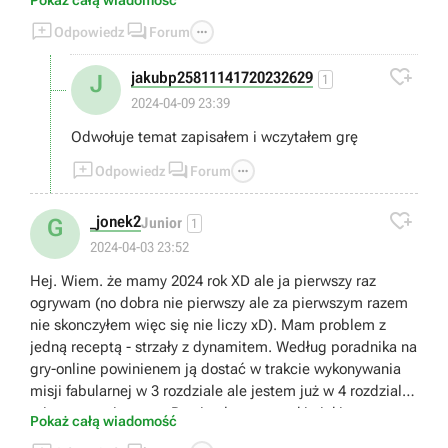



Odpowiedz
Forum

jakubp25811141720232629
J
1
2024-04-09 23:39
Odwołuje temat zapisałem i wczytałem grę



Odpowiedz
Forum

_jonek2
G
Junior
1
2024-04-03 23:52
Hej. Wiem. że mamy 2024 rok XD ale ja pierwszy raz
ogrywam (no dobra nie pierwszy ale za pierwszym razem
nie skonczyłem więc się nie liczy xD). Mam problem z
jedną receptą - strzały z dynamitem. Według poradnika na
gry-online powinienem ją dostać w trakcie wykonywania
misji fabularnej w 3 rozdziale ale jestem już w 4 rozdziale i
tej recepty nie mam. Przejrzałem wszystkie jakie mam w
Pokaż całą wiadomość
ekwipunku i tej jednej akurat nie mam. U pasera też jej nie