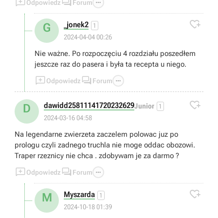



Odpowiedz
Forum
ma do kupienia.

_jonek2
G
1
2024-04-04 00:26
Nie ważne. Po rozpoczęciu 4 rozdziału poszedłem
jeszcze raz do pasera i była ta recepta u niego.



Odpowiedz
Forum

dawidd25811141720232629
D
Junior
1
2024-03-16 04:58
Na legendarne zwierzeta zaczelem polowac juz po
prologu czyli zadnego truchla nie moge oddac obozowi.
Traper rzeznicy nie chca . zdobywam je za darmo ?



Odpowiedz
Forum

Myszarda
M
1
2024-10-18 01:39