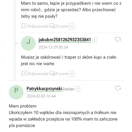
Mam to samo, łapie je przypadkiem i nie wiem co z
nimi robić.. gdzie je sprzedać? Albo przechować
żeby się nie psuły?



Odpowiedz
Forum

jakubm2581262932353841
J
1
2024-12-29 00:34
Musisz je oskórować i traper ci skóre kupi a ciało
jest nic nie warte



Odpowiedz
Forum

Patrykkacprzynski
P
Junior
1
2024-02-03 16:44
Mam problem
Ukończyłem 10 wątków dla nieznajomych a trofeum nie
wpada w zakładce przejścia na 100% mam to zaliczone
pls pomóżcie