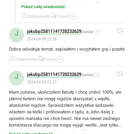
albo w skrzynkach w obozach o'driscolli
Pokaż całą wiadomość



Odpowiedz
Forum

jakubp25811141720232629
J
Junior
1
2024-04-09 23:38
Dobra odwołuje temat, zapisałem i wczytałem grę i poszło



Odpowiedz
Forum

jakubp25811141720232629
J
Junior
1
2024-04-09 23:27
Mam pytanie, ukończyłem fabułę i chcę zrobić 100%, ale
jakimś fartem nie mogę nigdzie skorzystać z wędki,
absolutnie nigdzie. Sprawdziłem wszystkie sadzawki,
wlazłem na łódki i próbowałem z lądu, a John dalej z
uporem maniaka nie chce łowić. Nie ma nawet żadnego
komentarza dlaczego nie mogę wyjąć wedki. Jest tylko
napis " nie można tutaj wyciągać wędki" proszę i pomoc.
Pokaż całą wiadomość