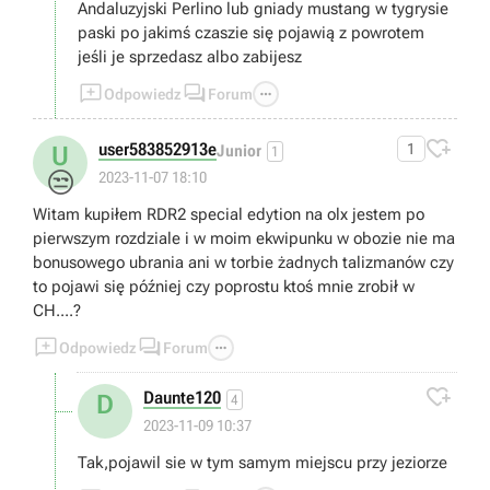
Andaluzyjski Perlino lub gniady mustang w tygrysie
paski po jakimś czaszie się pojawią z powrotem
jeśli je sprzedasz albo zabijesz



Odpowiedz
Forum

user583852913e
1
U
Junior
1
😒
2023-11-07 18:10
Witam kupiłem RDR2 special edytion na olx jestem po
pierwszym rozdziale i w moim ekwipunku w obozie nie ma
bonusowego ubrania ani w torbie żadnych talizmanów czy
to pojawi się później czy poprostu ktoś mnie zrobił w
CH....?



Odpowiedz
Forum

Daunte120
D
4
2023-11-09 10:37
Tak,pojawil sie w tym samym miejscu przy jeziorze