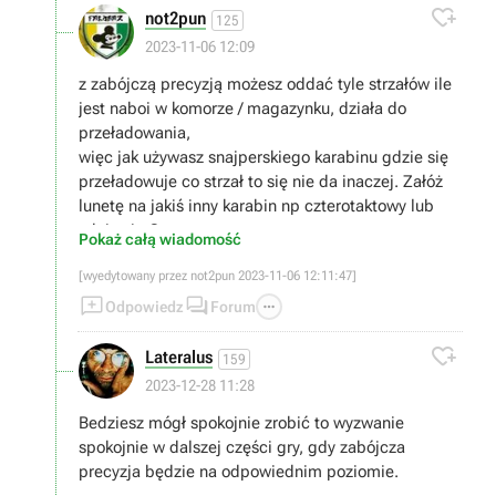

not2pun
125
2023-11-06 12:09
z zabójczą precyzją możesz oddać tyle strzałów ile
jest naboi w komorze / magazynku, działa do
przeładowania,
więc jak używasz snajperskiego karabinu gdzie się
przeładowuje co strzał to się nie da inaczej. Załóż
lunetę na jakiś inny karabin np czterotaktowy lub
zdaje sie Carcano.
Pokaż całą wiadomość
[wyedytowany przez not2pun 2023-11-06 12:11:47]



Odpowiedz
Forum

Lateralus
159
2023-12-28 11:28
Bedziesz mógł spokojnie zrobić to wyzwanie
spokojnie w dalszej części gry, gdy zabójcza
precyzja będzie na odpowiednim poziomie.