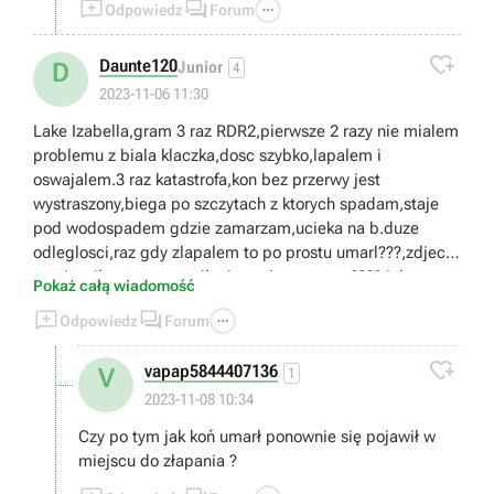



Odpowiedz
Forum

Daunte120
D
Junior
4
2023-11-06 11:30
Lake Izabella,gram 3 raz RDR2,pierwsze 2 razy nie mialem
problemu z biala klaczka,dosc szybko,lapalem i
oswajalem.3 raz katastrofa,kon bez przerwy jest
wystraszony,biega po szczytach z ktorych spadam,staje
pod wodospadem gdzie zamarzam,ucieka na b.duze
odleglosci,raz gdy zlapalem to po prostu umarl???,zdjecia
zamiescilem,czy to umilanie zycia graczom????,jakas
Pokaż całą wiadomość
porada,duzo swiata penetruje,nie chce mi sie czekac do 4



Odpowiedz
Forum
rozdzialu.Gra wyglada jakby zlosliwa

vapap5844407136
V
1
2023-11-08 10:34
Czy po tym jak koń umarł ponownie się pojawił w
miejscu do złapania ?