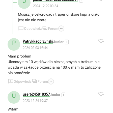
J
1
2024-12-29 00:34
Musisz je oskórować i traper ci skóre kupi a ciało
jest nic nie warte



Odpowiedz
Forum

Patrykkacprzynski
P
Junior
1
2024-02-03 16:44
Mam problem
Ukończyłem 10 wątków dla nieznajomych a trofeum nie
wpada w zakładce przejścia na 100% mam to zaliczone
pls pomóżcie



Odpowiedz
Forum

user6245010357
U
Junior
1
2023-12-24 19:37
Witam