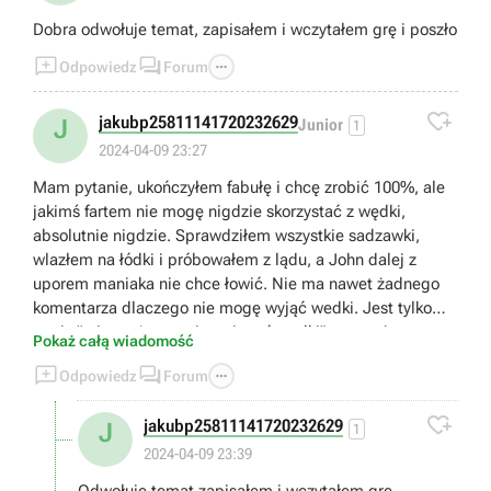
Dobra odwołuje temat, zapisałem i wczytałem grę i poszło



Odpowiedz
Forum

jakubp25811141720232629
J
Junior
1
2024-04-09 23:27
Mam pytanie, ukończyłem fabułę i chcę zrobić 100%, ale
jakimś fartem nie mogę nigdzie skorzystać z wędki,
absolutnie nigdzie. Sprawdziłem wszystkie sadzawki,
wlazłem na łódki i próbowałem z lądu, a John dalej z
uporem maniaka nie chce łowić. Nie ma nawet żadnego
komentarza dlaczego nie mogę wyjąć wedki. Jest tylko
napis " nie można tutaj wyciągać wędki" proszę i pomoc.
Pokaż całą wiadomość



Odpowiedz
Forum

jakubp25811141720232629
J
1
2024-04-09 23:39