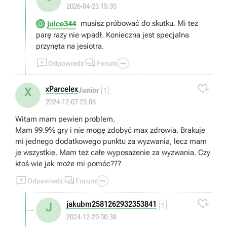
2026-04-23 15:35
musisz próbować do skutku. Mi tez
juice344
parę razy nie wpadł. Konieczna jest specjalna
przynęta na jesiotra.



Odpowiedz
Forum

xParcelex
X
Junior
1
2024-12-07 23:06
Witam mam pewien problem.
Mam 99.9% gry i nie mogę zdobyć max zdrowia. Brakuje
mi jednego dodatkowego punktu za wyzwania, lecz mam
je wszystkie. Mam też całe wyposażenie za wyzwania. Czy
ktoś wie jak może mi pomóc???



Odpowiedz
Forum

jakubm2581262932353841
J
1
2024-12-29 00:38