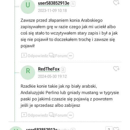

user583852913e
U
1
2023-11-09 10:18
Zawsze przed złapaniem konia Arabskiego
zapisywałem grę w razie czego jak mi uciekł albo
coś się stało to wczytywałem stary zapis i był a jak
się nie pojawił to doczekałem trochę i zawsze się
pojawił



Odpowiedz
Forum

RedTheFox
R
2
2024-05-30 19:12
Rzadkie konie takie jak np biały arabski,
Andaluzyjski Perlino lub gniady mustang w tygrysie
paski po jakimś czaszie się pojawią z powrotem
jeśli je sprzedasz albo zabijesz



Odpowiedz
Forum

user583852913e
1