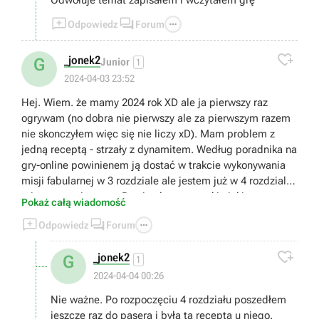
Odwołuje temat zapisałem i wczytałem grę



Odpowiedz
Forum

_jonek2
G
Junior
1
2024-04-03 23:52
Hej. Wiem. że mamy 2024 rok XD ale ja pierwszy raz
ogrywam (no dobra nie pierwszy ale za pierwszym razem
nie skonczyłem więc się nie liczy xD). Mam problem z
jedną receptą - strzały z dynamitem. Według poradnika na
gry-online powinienem ją dostać w trakcie wykonywania
misji fabularnej w 3 rozdziale ale jestem już w 4 rozdziale i
tej recepty nie mam. Przejrzałem wszystkie jakie mam w
Pokaż całą wiadomość
ekwipunku i tej jednej akurat nie mam. U pasera też jej nie



Odpowiedz
Forum
ma do kupienia.

_jonek2
G
1
2024-04-04 00:26
Nie ważne. Po rozpoczęciu 4 rozdziału poszedłem
jeszcze raz do pasera i była ta recepta u niego.