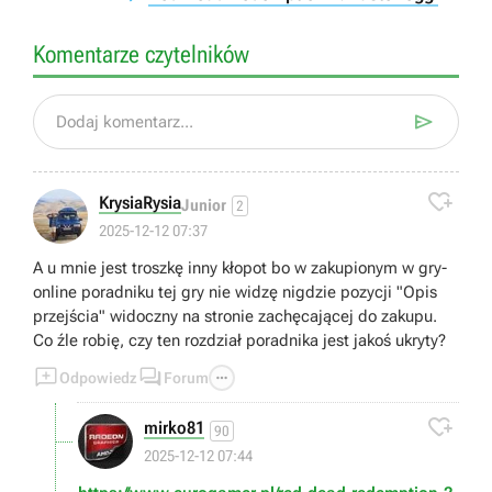
Komentarze czytelników

Dodaj komentarz...

KrysiaRysia
Junior
2
2025-12-12 07:37
A u mnie jest troszkę inny kłopot bo w zakupionym w gry-
online poradniku tej gry nie widzę nigdzie pozycji "Opis
przejścia" widoczny na stronie zachęcającej do zakupu.
Co źle robię, czy ten rozdział poradnika jest jakoś ukryty?



Odpowiedz
Forum

mirko81
90
2025-12-12 07:44