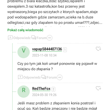
problemu z biala klaczka,dosc szybko,lapalem i
oswajalem.3 raz katastrofa,kon bez przerwy jest
wystraszony,biega po szczytach z ktorych spadam,staje
pod wodospadem gdzie zamarzam,ucieka na b.duze
odleglosci,raz gdy zlapalem to po prostu umarl???,zdjecia
zamiescilem,czy to umilanie zycia graczom????,jakas
Pokaż całą wiadomość
porada,duzo swiata penetruje,nie chce mi sie czekac do 4



Odpowiedz
Forum
rozdzialu.Gra wyglada jakby zlosliwa

vapap5844407136
V
1
2023-11-08 10:34
Czy po tym jak koń umarł ponownie się pojawił w
miejscu do złapania ?



Odpowiedz
Forum

RedTheFox
R
2
2024-05-30 19:26
Jeśli masz problem z złapaniem konia postrzel i
ocuć go. Koń będzie zmęczony i nie będzie mógł