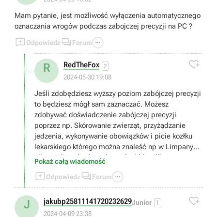
Mam pytanie, jest możliwość wyłączenia automatycznego
oznaczania wrogów podczas zabojczej precyzji na PC ?



Odpowiedz
Forum

RedTheFox
R
2
2024-05-30 19:08
Jeśli zdobędziesz wyższy poziom zabójczej precyzji
to będziesz mógł sam zaznaczać. Możesz
zdobywać doświadczenie zabójczej precyzji
poprzez np. Skórowanie zwierząt, przyżądzanie
jedzenia, wykonywanie obowiązków i picie kozłku
lekarskiego którego można znaleść np w Limpany
albo w skrzynkach w obozach o'driscolli
Pokaż całą wiadomość



Odpowiedz
Forum

jakubp25811141720232629
J
Junior
1
2024-04-09 23:38