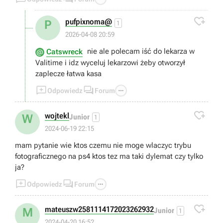

pufpixnoma@
P
1
2026-04-08 20:59
nie ale polecam iść do lekarza w
Catswreck
Valitime i idz wyceluj lekarzowi żeby otworzył
zaplecze łatwa kasa



Odpowiedz
Forum

wojtekl
W
Junior
1
2024-06-19 22:15
mam pytanie wie ktos czemu nie moge wlaczyc trybu
fotograficznego na ps4 ktos tez ma taki dylemat czy tylko
ja?



Odpowiedz
Forum

mateuszw2581114172023262932
M
Junior
1
2024-04-20 16:52