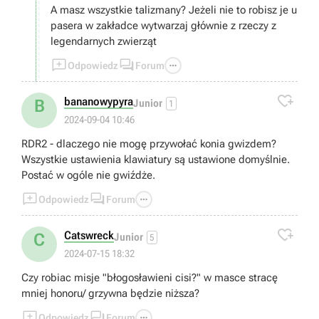
A masz wszystkie talizmany? Jeżeli nie to robisz je u
pasera w zakładce wytwarzaj głównie z rzeczy z
legendarnych zwierząt



Odpowiedz
Forum

bananowypyra
B
Junior
1
2024-09-04 10:46
RDR2 - dlaczego nie mogę przywołać konia gwizdem?
Wszystkie ustawienia klawiatury są ustawione domyślnie.
Postać w ogóle nie gwiźdże.



Odpowiedz
Forum

Catswreck
C
Junior
5
2024-07-15 18:32
Czy robiac misje "błogosławieni cisi?" w masce stracę
mniej honoru/ grzywna będzie niższa?



Odpowiedz
Forum