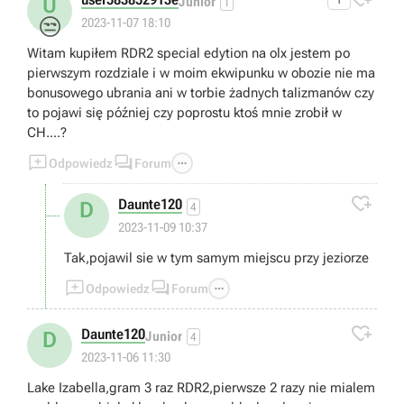
U
Junior
1
😒
2023-11-07 18:10
Witam kupiłem RDR2 special edytion na olx jestem po
pierwszym rozdziale i w moim ekwipunku w obozie nie ma
bonusowego ubrania ani w torbie żadnych talizmanów czy
to pojawi się później czy poprostu ktoś mnie zrobił w
CH....?



Odpowiedz
Forum

Daunte120
D
4
2023-11-09 10:37
Tak,pojawil sie w tym samym miejscu przy jeziorze



Odpowiedz
Forum

Daunte120
D
Junior
4
2023-11-06 11:30
Lake Izabella,gram 3 raz RDR2,pierwsze 2 razy nie mialem