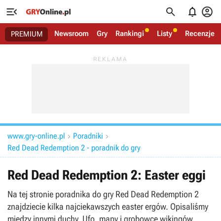




Newsroom
Gry
Rankingi
Listy
Recenzje
PREMIUM
www.gry-online.pl
Poradniki


Red Dead Redemption 2 - poradnik do gry
Red Dead Redemption 2: Easter eggi
Na tej stronie poradnika do gry Red Dead Redemption 2
znajdziecie kilka najciekawszych easter ergów. Opisaliśmy
między innymi duchy, Ufo, mapy i grobowce wikingów.