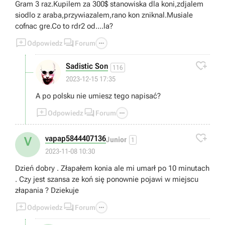
Gram 3 raz.Kupilem za 300$ stanowiska dla koni,zdjalem
siodlo z araba,przywiazalem,rano kon zniknal.Musiale
cofnac gre.Co to rdr2 od....la?



Odpowiedz
Forum

Sadistic Son
116
2023-12-15 17:35
A po polsku nie umiesz tego napisać?



Odpowiedz
Forum

vapap5844407136
V
Junior
1
2023-11-08 10:30
Dzień dobry . Złapałem konia ale mi umarł po 10 minutach
. Czy jest szansa ze koń się ponownie pojawi w miejscu
złapania ? Dziekuje



Odpowiedz
Forum