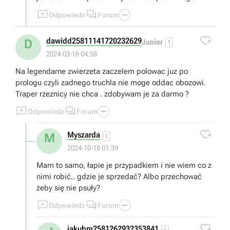



Odpowiedz
Forum

dawidd25811141720232629
D
Junior
1
2024-03-16 04:58
Na legendarne zwierzeta zaczelem polowac juz po
prologu czyli zadnego truchla nie moge oddac obozowi.
Traper rzeznicy nie chca . zdobywam je za darmo ?



Odpowiedz
Forum

Myszarda
M
1
2024-10-18 01:39
Mam to samo, łapie je przypadkiem i nie wiem co z
nimi robić.. gdzie je sprzedać? Albo przechować
żeby się nie psuły?



Odpowiedz
Forum

jakubm2581262932353841