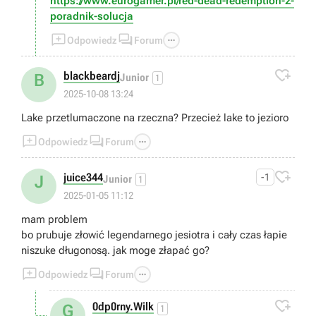
https://www.eurogamer.pl/red-dead-redemption-2-
poradnik-solucja



Odpowiedz
Forum

blackbeardj
B
Junior
1
2025-10-08 13:24
Lake przetlumaczone na rzeczna? Przecież lake to jezioro



Odpowiedz
Forum

juice344
-1
J
Junior
1
2025-01-05 11:12
mam problem
bo prubuje złowić legendarnego jesiotra i cały czas łapie
niszuke długonosą. jak moge złapać go?



Odpowiedz
Forum

0dp0rny.Wilk
G
1