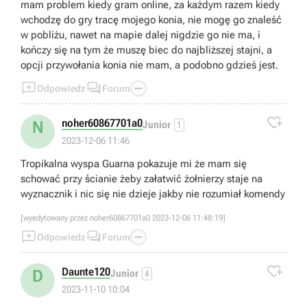
mam problem kiedy gram online, za każdym razem kiedy
wchodzę do gry tracę mojego konia, nie mogę go znaleść
w pobliżu, nawet na mapie dalej nigdzie go nie ma, i
kończy się na tym że muszę biec do najbliższej stajni, a
opcji przywołania konia nie mam, a podobno gdzieś jest.



Odpowiedz
Forum

noher60867701a0
N
Junior
1
2023-12-06 11:46
Tropikalna wyspa Guarna pokazuje mi że mam się
schować przy ścianie żeby załatwić żołnierzy staje na
wyznacznik i nic się nie dzieje jakby nie rozumiał komendy
[wyedytowany przez noher60867701a0 2023-12-06 11:48:19]



Odpowiedz
Forum

Daunte120
D
Junior
4
2023-11-10 10:04