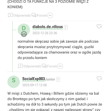
(CHODZI O TA FUNKCJE NA 3 POZIOMIE WIĘZI Z
KONIEM)



Odpowiedz
Forum

diabolo.de.vilious
D
1
😃
2023-12-26 23:36
normalnie skręcasz sobie jak zawsze ale podczas
skręcania musisz przytrzymywać ciągle, guziki
odpowiadające za chamowanie oraz w ogóle jazdę
do przodu koniem



Odpowiedz
Forum

SocialExp003
S
Junior
1
2023-09-17 12:06
W misji z Dutchem, Hoseą i Billem gdzie idziemy na bal
do Brontego po tym jak skończymy z nim gadać i
schodzimy na dół to 3 sekundy po tym jak Dutch powie że
,,chodźmy im się pokazać z naszej najlepszej strony” czy