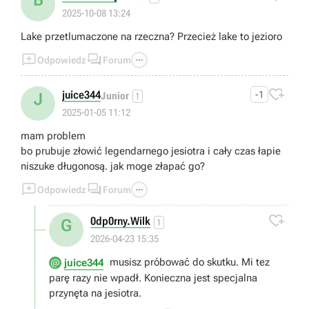
2025-10-08 13:24
Lake przetlumaczone na rzeczna? Przecież lake to jezioro



Odpowiedz
Forum

juice344
-1
J
Junior
1
2025-01-05 11:12
mam problem
bo prubuje złowić legendarnego jesiotra i cały czas łapie
niszuke długonosą. jak moge złapać go?



Odpowiedz
Forum

0dp0rny.Wilk
G
1
2026-04-23 15:35
musisz próbować do skutku. Mi tez
juice344
parę razy nie wpadł. Konieczna jest specjalna
przynęta na jesiotra.