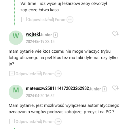
Valitime i idz wyceluj lekarzowi żeby otworzył
zaplecze łatwa kasa



Odpowiedz
Forum

wojtekl
W
Junior
1
2024-06-19 22:15
mam pytanie wie ktos czemu nie moge wlaczyc trybu
fotograficznego na ps4 ktos tez ma taki dylemat czy tylko
ja?



Odpowiedz
Forum

mateuszw2581114172023262932
M
Junior
1
2024-04-20 16:52
Mam pytanie, jest możliwość wyłączenia automatycznego
oznaczania wrogów podczas zabojczej precyzji na PC ?



Odpowiedz
Forum