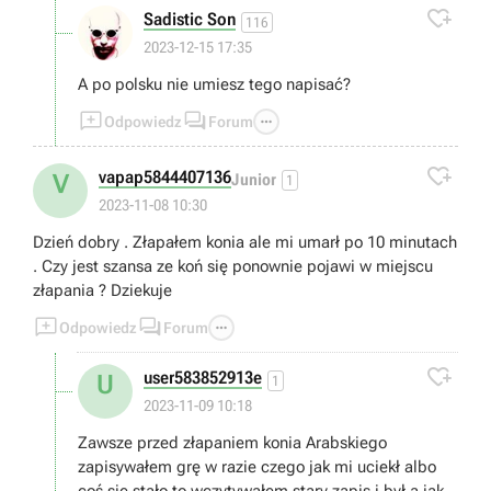

Sadistic Son
116
2023-12-15 17:35
A po polsku nie umiesz tego napisać?



Odpowiedz
Forum

vapap5844407136
V
Junior
1
2023-11-08 10:30
Dzień dobry . Złapałem konia ale mi umarł po 10 minutach
. Czy jest szansa ze koń się ponownie pojawi w miejscu
złapania ? Dziekuje



Odpowiedz
Forum

user583852913e
U
1
2023-11-09 10:18
Zawsze przed złapaniem konia Arabskiego
zapisywałem grę w razie czego jak mi uciekł albo