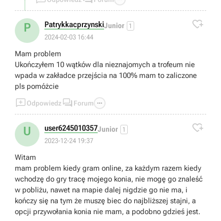

Patrykkacprzynski
P
Junior
1
2024-02-03 16:44
Mam problem
Ukończyłem 10 wątków dla nieznajomych a trofeum nie
wpada w zakładce przejścia na 100% mam to zaliczone
pls pomóżcie



Odpowiedz
Forum

user6245010357
U
Junior
1
2023-12-24 19:37
Witam
mam problem kiedy gram online, za każdym razem kiedy
wchodzę do gry tracę mojego konia, nie mogę go znaleść
w pobliżu, nawet na mapie dalej nigdzie go nie ma, i
kończy się na tym że muszę biec do najbliższej stajni, a
opcji przywołania konia nie mam, a podobno gdzieś jest.