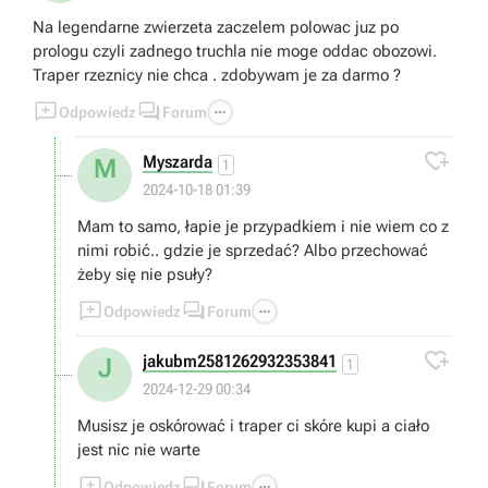
Na legendarne zwierzeta zaczelem polowac juz po
prologu czyli zadnego truchla nie moge oddac obozowi.
Traper rzeznicy nie chca . zdobywam je za darmo ?



Odpowiedz
Forum

Myszarda
M
1
2024-10-18 01:39
Mam to samo, łapie je przypadkiem i nie wiem co z
nimi robić.. gdzie je sprzedać? Albo przechować
żeby się nie psuły?



Odpowiedz
Forum

jakubm2581262932353841
J
1
2024-12-29 00:34
Musisz je oskórować i traper ci skóre kupi a ciało
jest nic nie warte



Odpowiedz
Forum