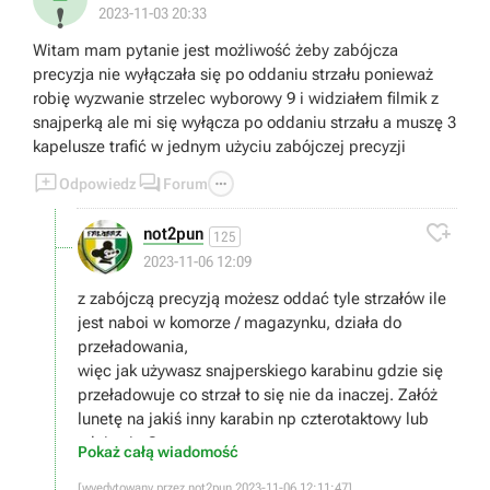
❗
2023-11-03 20:33
Witam mam pytanie jest możliwość żeby zabójcza
precyzja nie wyłączała się po oddaniu strzału ponieważ
robię wyzwanie strzelec wyborowy 9 i widziałem filmik z
snajperką ale mi się wyłącza po oddaniu strzału a muszę 3
kapelusze trafić w jednym użyciu zabójczej precyzji



Odpowiedz
Forum

not2pun
125
2023-11-06 12:09
z zabójczą precyzją możesz oddać tyle strzałów ile
jest naboi w komorze / magazynku, działa do
przeładowania,
więc jak używasz snajperskiego karabinu gdzie się
przeładowuje co strzał to się nie da inaczej. Załóż
lunetę na jakiś inny karabin np czterotaktowy lub
zdaje sie Carcano.
Pokaż całą wiadomość
[wyedytowany przez not2pun 2023-11-06 12:11:47]