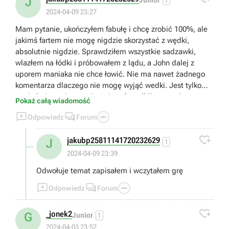
J
1
2024-04-09 23:27
Mam pytanie, ukończyłem fabułę i chcę zrobić 100%, ale
jakimś fartem nie mogę nigdzie skorzystać z wędki,
absolutnie nigdzie. Sprawdziłem wszystkie sadzawki,
wlazłem na łódki i próbowałem z lądu, a John dalej z
uporem maniaka nie chce łowić. Nie ma nawet żadnego
komentarza dlaczego nie mogę wyjąć wedki. Jest tylko
napis " nie można tutaj wyciągać wędki" proszę i pomoc.
Pokaż całą wiadomość



Odpowiedz
Forum

jakubp25811141720232629
J
1
2024-04-09 23:39
Odwołuje temat zapisałem i wczytałem grę



Odpowiedz
Forum

_jonek2
G
Junior
1
2024-04-03 23:52