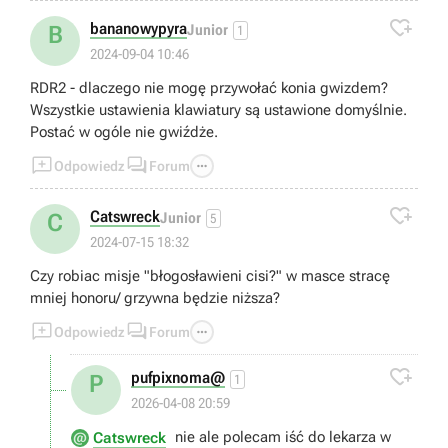

bananowypyra
B
Junior
1
2024-09-04 10:46
RDR2 - dlaczego nie mogę przywołać konia gwizdem?
Wszystkie ustawienia klawiatury są ustawione domyślnie.
Postać w ogóle nie gwiźdże.



Odpowiedz
Forum

Catswreck
C
Junior
5
2024-07-15 18:32
Czy robiac misje "błogosławieni cisi?" w masce stracę
mniej honoru/ grzywna będzie niższa?



Odpowiedz
Forum

pufpixnoma@
P
1
2026-04-08 20:59
nie ale polecam iść do lekarza w
Catswreck