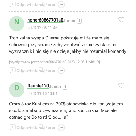



Odpowiedz
Forum

noher60867701a0
N
Junior
1
2023-12-06 11:46
Tropikalna wyspa Guarna pokazuje mi że mam się
schować przy ścianie żeby załatwić żołnierzy staje na
wyznacznik i nic się nie dzieje jakby nie rozumiał komendy
[wyedytowany przez noher60867701a0 2023-12-06 11:48:19]



Odpowiedz
Forum

Daunte120
D
Junior
4
2023-11-10 10:04
Gram 3 raz.Kupilem za 300$ stanowiska dla koni,zdjalem
siodlo z araba,przywiazalem,rano kon zniknal.Musiale
cofnac gre.Co to rdr2 od....la?



Odpowiedz
Forum