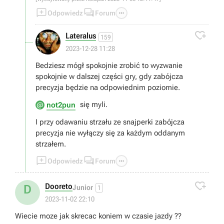



Odpowiedz
Forum

Lateralus
159
2023-12-28 11:28
Bedziesz mógł spokojnie zrobić to wyzwanie
spokojnie w dalszej części gry, gdy zabójcza
precyzja będzie na odpowiednim poziomie.
się myli.
not2pun
I przy odawaniu strzału ze snajperki zabójcza
precyzja nie wyłączy się za każdym oddanym
strzałem.



Odpowiedz
Forum

Dooreto
D
Junior
1
2023-11-02 22:10
Wiecie moze jak skrecac koniem w czasie jazdy ??