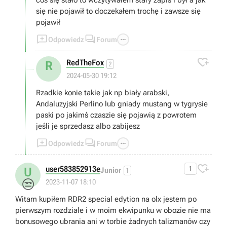
coś się stało to wczytywałem stary zapis i był a jak
się nie pojawił to doczekałem trochę i zawsze się
pojawił



Odpowiedz
Forum

RedTheFox
R
2
2024-05-30 19:12
Rzadkie konie takie jak np biały arabski,
Andaluzyjski Perlino lub gniady mustang w tygrysie
paski po jakimś czaszie się pojawią z powrotem
jeśli je sprzedasz albo zabijesz



Odpowiedz
Forum

user583852913e
1
U
Junior
1
😒
2023-11-07 18:10
Witam kupiłem RDR2 special edytion na olx jestem po
pierwszym rozdziale i w moim ekwipunku w obozie nie ma
bonusowego ubrania ani w torbie żadnych talizmanów czy