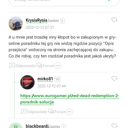

KrysiaRysia
Junior
2
2025-12-12 07:37
A u mnie jest troszkę inny kłopot bo w zakupionym w gry-
online poradniku tej gry nie widzę nigdzie pozycji "Opis
przejścia" widoczny na stronie zachęcającej do zakupu.
Co źle robię, czy ten rozdział poradnika jest jakoś ukryty?



Odpowiedz
Forum

mirko81
90
2025-12-12 07:44
https://www.eurogamer.pl/red-dead-redemption-2-
poradnik-solucja



Odpowiedz
Forum

blackbeardj
B
Junior
1