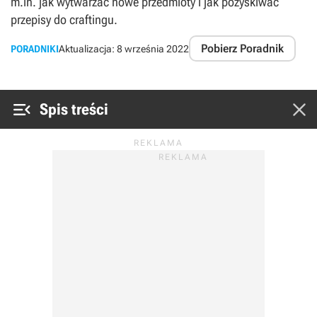
m.in. jak wytwarzać nowe przedmioty i jak pozyskiwać
przepisy do craftingu.
Pobierz Poradnik
PORADNIKI
Aktualizacja:
8 września 2022


Spis treści