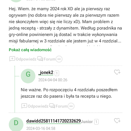
Hej. Wiem. że mamy 2024 rok XD ale ja pierwszy raz
ogrywam (no dobra nie pierwszy ale za pierwszym razem
nie skonczyłem więc się nie liczy xD). Mam problem z
jedną receptą - strzały z dynamitem. Według poradnika na
gry-online powinienem ją dostać w trakcie wykonywania
misji fabularnej w 3 rozdziale ale jestem już w 4 rozdziale i
tej recepty nie mam. Przejrzałem wszystkie jakie mam w
Pokaż całą wiadomość
ekwipunku i tej jednej akurat nie mam. U pasera też jej nie



Odpowiedz
Forum
ma do kupienia.

_jonek2
G
1
2024-04-04 00:26
Nie ważne. Po rozpoczęciu 4 rozdziału poszedłem
jeszcze raz do pasera i była ta recepta u niego.



Odpowiedz
Forum

dawidd25811141720232629
D
Junior
1
2024-03-16 04:58