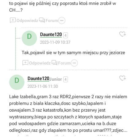
to pojawi się później czy poprostu ktoś mnie zrobił w
CH....?



Odpowiedz
Forum

Daunte120
D
4
2023-11-09 10:37
Tak,pojawil sie w tym samym miejscu przy jeziorze



Odpowiedz
Forum

Daunte120
D
Junior
4
2023-11-06 11:30
Lake Izabella,gram 3 raz RDR2,pierwsze 2 razy nie mialem
problemu z biala klaczka,dosc szybko,lapalem i
oswajalem.3 raz katastrofa,kon bez przerwy jest
wystraszony,biega po szczytach z ktorych spadam,staje
pod wodospadem gdzie zamarzam,ucieka na b.duze
odleglosci,raz gdy zlapalem to po prostu umarl???,zdjecia