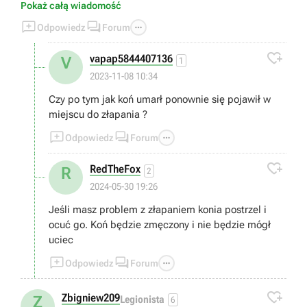
zamiescilem,czy to umilanie zycia graczom????,jakas
Pokaż całą wiadomość
porada,duzo swiata penetruje,nie chce mi sie czekac do 4



Odpowiedz
Forum
rozdzialu.Gra wyglada jakby zlosliwa

vapap5844407136
V
1
2023-11-08 10:34
Czy po tym jak koń umarł ponownie się pojawił w
miejscu do złapania ?



Odpowiedz
Forum

RedTheFox
R
2
2024-05-30 19:26
Jeśli masz problem z złapaniem konia postrzel i
ocuć go. Koń będzie zmęczony i nie będzie mógł
uciec



Odpowiedz
Forum

Zbigniew209
Z
Legionista
6