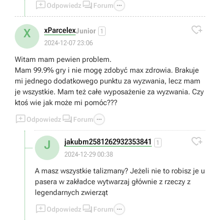



Odpowiedz
Forum

xParcelex
X
Junior
1
2024-12-07 23:06
Witam mam pewien problem.
Mam 99.9% gry i nie mogę zdobyć max zdrowia. Brakuje
mi jednego dodatkowego punktu za wyzwania, lecz mam
je wszystkie. Mam też całe wyposażenie za wyzwania. Czy
ktoś wie jak może mi pomóc???



Odpowiedz
Forum

jakubm2581262932353841
J
1
2024-12-29 00:38
A masz wszystkie talizmany? Jeżeli nie to robisz je u
pasera w zakładce wytwarzaj głównie z rzeczy z
legendarnych zwierząt



Odpowiedz
Forum