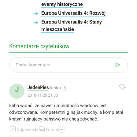
eventy historyczne
Europa Universalis 4: Rozwój
Europa Universalis 4: Stany
mieszczańskie
Komentarze czytelników

Dodaj komentarz...

JedenPies
J
Junior
5
2018-11-20 21:30
Ehhh widać, że nawet umieralność władców jest
odwzorowana. Kompetentni giną jak muchy, a kompletni
kretyni rujnujący państwo nie chcą zdychać.



Odpowiedz
Forum