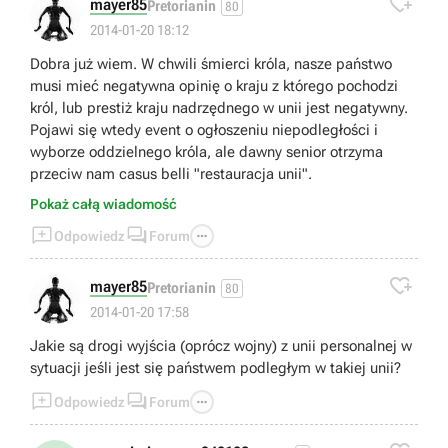

mayer85
Pretorianin
80
2014-01-20 18:12
Dobra już wiem. W chwili śmierci króla, nasze państwo
musi mieć negatywna opinię o kraju z którego pochodzi
król, lub prestiż kraju nadrzędnego w unii jest negatywny.
Pojawi się wtedy event o ogłoszeniu niepodległości i
wyborze oddzielnego króla, ale dawny senior otrzyma
przeciw nam casus belli "restauracja unii".
Pokaż całą wiadomość



Odpowiedz
Forum

mayer85
Pretorianin
80
2014-01-20 17:58
Jakie są drogi wyjścia (oprócz wojny) z unii personalnej w
sytuacji jeśli jest się państwem podległym w takiej unii?



Odpowiedz
Forum