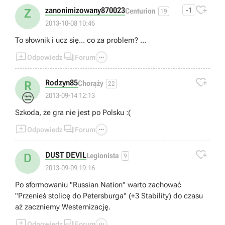

zanonimizowany870023
-1
Z
Centurion
19
2013-10-08 10:46
To słownik i ucz się... co za problem? ...



Odpowiedz
Forum

Rodzyn85
R
Chorąży
22
😒
2013-09-14 12:13
Szkoda, że gra nie jest po Polsku :(



Odpowiedz
Forum

DUST DEVIL
D
Legionista
9
2013-09-09 19:16
Po sformowaniu "Russian Nation" warto zachować
"Przenieś stolicę do Petersburga" (+3 Stability) do czasu
aż zaczniemy Westernizację.



Odpowiedz
Forum