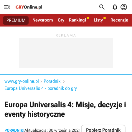




Newsroom
Gry
Rankingi
Listy
Recenzje
PREMIUM
www.gry-online.pl
Poradniki


Europa Universalis 4 - poradnik do gry
Europa Universalis 4: Misje, decyzje i
eventy historyczne
Pobierz Poradnik
PORADNIKI
Aktualizacja:
30 września 2021