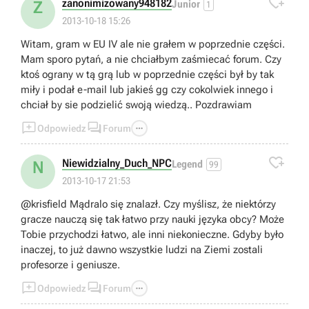

zanonimizowany948182
Z
Junior
1
2013-10-18 15:26
Witam, gram w EU IV ale nie grałem w poprzednie części.
Mam sporo pytań, a nie chciałbym zaśmiecać forum. Czy
ktoś ograny w tą grą lub w poprzednie części był by tak
miły i podał e-mail lub jakieś gg czy cokolwiek innego i
chciał by sie podzielić swoją wiedzą.. Pozdrawiam



Odpowiedz
Forum

Niewidzialny_Duch_NPC
N
Legend
99
2013-10-17 21:53
@krisfield Mądralo się znalazł. Czy myślisz, że niektórzy
gracze nauczą się tak łatwo przy nauki języka obcy? Może
Tobie przychodzi łatwo, ale inni niekonieczne. Gdyby było
inaczej, to już dawno wszystkie ludzi na Ziemi zostali
profesorze i geniusze.



Odpowiedz
Forum