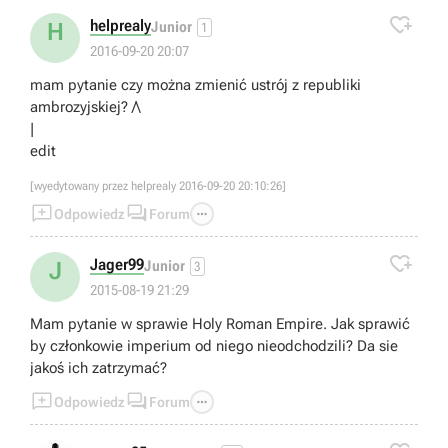

helprealy
H
Junior
1
2016-09-20 20:07
mam pytanie czy można zmienić ustrój z republiki
ambrozyjskiej? /\
|
edit
[wyedytowany przez helprealy 2016-09-20 20:10:26]



Odpowiedz
Forum

Jager99
J
Junior
3
2015-08-19 21:29
Mam pytanie w sprawie Holy Roman Empire. Jak sprawić
by członkowie imperium od niego nieodchodzili? Da sie
jakoś ich zatrzymać?



Odpowiedz
Forum