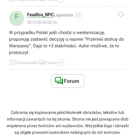

Feudlos_NPC
F
Legionista
12
2013-08-30 08:56
W przypadku Polski jeśli chodzi o westernizację,
proponuję zostawić decyzję o nazwie "Przenieś stolicę do
Warszawy". Daje to +3 stabilności. Autor możliwe, że to
przeoczył.



Odpowiedz
Forum

Forum
Zabrania się kopiowanie jakichkolwiek obrazków, tekstów lub
informacji zawartych na tej stronie. Strona nie jest powiązana i/lub
wspierana przez twórców ani wydawców. Wszystkie loga i obrazki
są objęte prawami autorskimi należącymi do ich twórców.