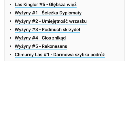
Las Kinglor #5 - Głębsza więź
Wyżyny #1 - Ścieżka Dyplomaty
Wyżyny #2 - Umiejętność wrzasku
Wyżyny #3 - Podmuch skrzydeł
Wyżyny #4 - Cios znikąd
Wyżyny #5 - Rekonesans
Chmurny Las #1 - Darmowa szybka podróż
Chmurny Las #2 - Sieć tarsyu
Las Kinglor #1 - Powietrzne
doładowanie