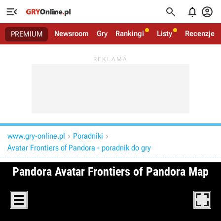




Newsroom
Gry
Rankingi
Listy
Recenzje
PREMIUM
www.gry-online.pl
Poradniki


Avatar Frontiers of Pandora - poradnik do gry