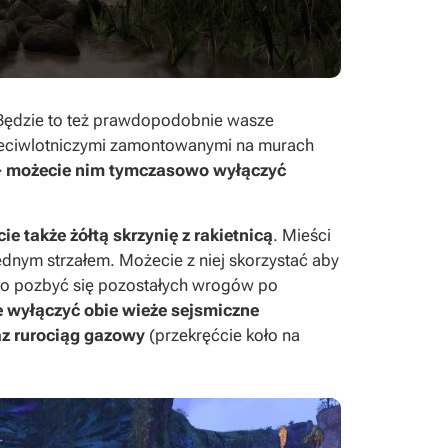
 Będzie to też prawdopodobnie wasze
rzeciwlotniczymi zamontowanymi na murach
e - możecie nim tymczasowo wyłączyć
e także żółtą skrzynię z rakietnicą
. Mieści
 jednym strzałem. Możecie z niej skorzystać aby
two pozbyć się pozostałych wrogów po
e wyłączyć obie wieże sejsmiczne
az rurociąg gazowy
(przekręćcie koło na