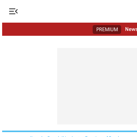

New
PREMIUM