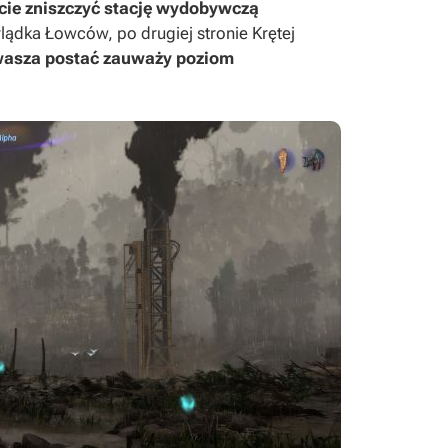
icie zniszczyć stację wydobywczą
ylądka Łowców, po drugiej stronie Krętej
 wasza postać zauważy poziom