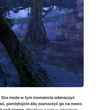
.
Gra może w tym momencie odznaczyć
udać, pamiętajcie aby zaznaczyć go na nowo
.
uż nad ziemią
. Wejdźcie z nimi w interakcję