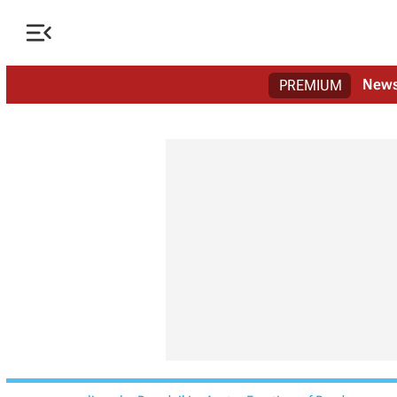

New
PREMIUM