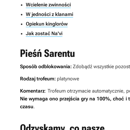
Wcielenie zwinności
W jedności z klanami
Opiekun kinglorów
Jak zostać Na'vi
Pieśń Sarentu
Sposób odblokowania:
Zdobądź wszystkie pozosta
Rodzaj trofeum:
platynowe
Komentarz
: Trofeum otrzymacie automatycznie, p
Nie wymaga ono przejścia gry na 100%, choć i t
czasu
.
Odzyskamy, co nasze