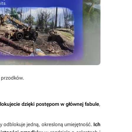
i przodków.
okujecie dzięki postępom w głównej fabule
,
dy odblokuje jedną, okresloną umiejętność.
Ich