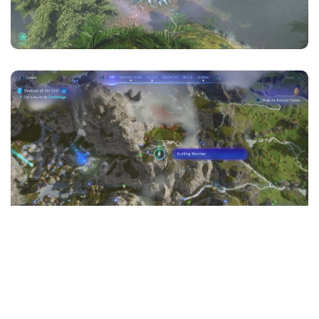
Lokacja
: Wiszące Kamienie, na szczycie Chwytającej
Góry, na wschód od Zapadlisk, domu klanu Kame'tire.
Opiekun pąków #3