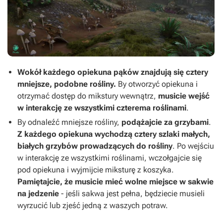
Wokół każdego opiekuna pąków znajdują się cztery
mniejsze, podobne rośliny.
By otworzyć opiekuna i
otrzymać dostęp do mikstury wewnątrz,
musicie wejść
w interakcję ze wszystkimi czterema roślinami
.
By odnaleźć mniejsze rośliny,
podążajcie za grzybami
.
Z każdego opiekuna wychodzą cztery szlaki małych,
białych grzybów prowadzących do rośliny
. Po wejściu
w interakcję ze wszystkimi roślinami, wczołgajcie się
pod opiekuna i wyjmijcie miksturę z koszyka.
Pamiętajcie, że musicie mieć wolne miejsce w sakwie
na jedzenie
- jeśli sakwa jest pełna, będziecie musieli
wyrzucić lub zjeść jedną z waszych potraw.