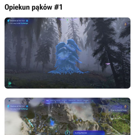
Opiekun pąków #1