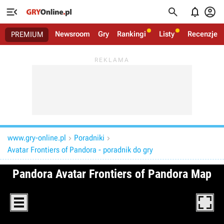




Newsroom
Gry
Rankingi
Listy
Recenzje
PREMIUM
www.gry-online.pl
Poradniki


Avatar Frontiers of Pandora - poradnik do gry