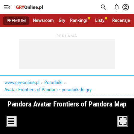




Newsroom
Gry
Rankingi
Listy
Recenzje
PREMIUM
www.gry-online.pl
Poradniki


Avatar Frontiers of Pandora - poradnik do gry