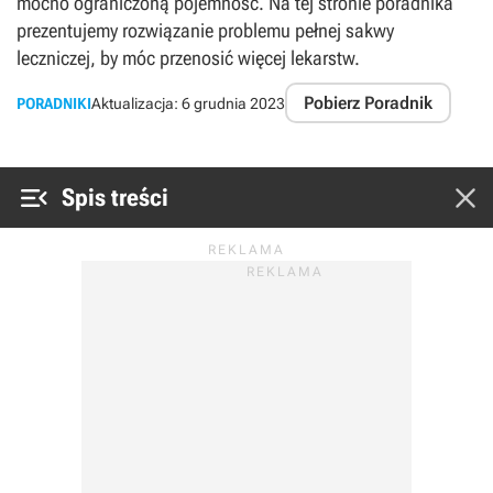
mocno ograniczoną pojemność. Na tej stronie poradnika
prezentujemy rozwiązanie problemu pełnej sakwy
leczniczej, by móc przenosić więcej lekarstw.
Pobierz Poradnik
PORADNIKI
Aktualizacja:
6 grudnia 2023


Spis treści