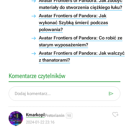
Avatar Frontiers of Pandora: Jak zdobyć
materiały do stworzenia ciężkiego łuku?
Avatar Frontiers of Pandora: Jak
wykonać Szybką śmierć podczas
polowania?
Avatar Frontiers of Pandora: Co robić ze
starym wyposażeniem?
Avatar Frontiers of Pandora: Jak walczyć
z thanatorami?
Komentarze czytelników

Dodaj komentarz...

Kmarkopl
Pretorianin
98
❗
2024-01-22 23:16