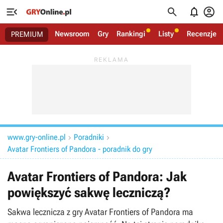




Newsroom
Gry
Rankingi
Listy
Recenzje
PREMIUM
www.gry-online.pl
Poradniki


Avatar Frontiers of Pandora - poradnik do gry
Avatar Frontiers of Pandora: Jak
powiększyć sakwę leczniczą?
Sakwa lecznicza z gry Avatar Frontiers of Pandora ma