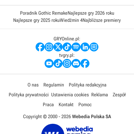
Poradnik Gothic Remake
Najlepsze gry 2026 roku
Najlepsze gry 2025 roku
Wiedźmin 4
Najbliższe premiery
GRYOnline.pl:
tvgry.pl:
O nas
Regulamin
Polityka redakcyjna
Polityka prywatności
Ustawienia cookies
Reklama
Zespół
Praca
Kontakt
Pomoc
Copyright © 2000 -
2026
Webedia Polska SA