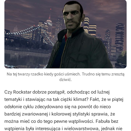
Na tej twarzy rzadko kiedy gości uśmiech. Trudno się temu zresztą
dziwić.
Czy Rockstar dobrze postąpił, odchodząc od luźnej
tematyki i stawiając na tak ciężki klimat? Fakt, że w piątej
odsłonie cyklu zdecydowano się na powrót do nieco
bardziej zwariowanej i kolorowej stylistyki sprawia, że
można mieć co do tego pewne wątpliwości. Fabuła bez
wątpienia była interesująca i wielowarstwowa, jednak nie