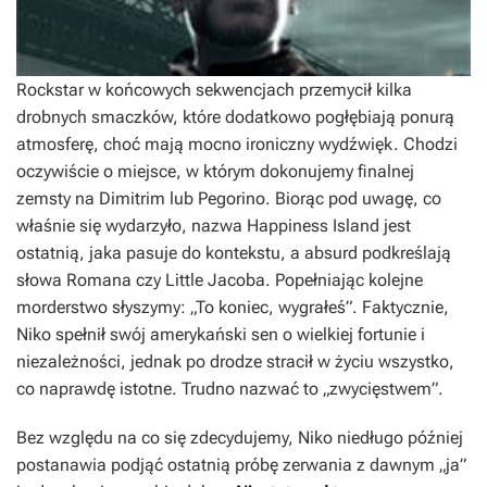
Rockstar w końcowych sekwencjach przemycił kilka
drobnych smaczków, które dodatkowo pogłębiają ponurą
atmosferę, choć mają mocno ironiczny wydźwięk. Chodzi
oczywiście o miejsce, w którym dokonujemy finalnej
zemsty na Dimitrim lub Pegorino. Biorąc pod uwagę, co
właśnie się wydarzyło, nazwa Happiness Island jest
ostatnią, jaka pasuje do kontekstu, a absurd podkreślają
słowa Romana czy Little Jacoba. Popełniając kolejne
morderstwo słyszymy: „To koniec, wygrałeś”. Faktycznie,
Niko spełnił swój amerykański sen o wielkiej fortunie i
niezależności, jednak po drodze stracił w życiu wszystko,
co naprawdę istotne. Trudno nazwać to „zwycięstwem”.
Bez względu na co się zdecydujemy, Niko niedługo później
postanawia podjąć ostatnią próbę zerwania z dawnym „ja”