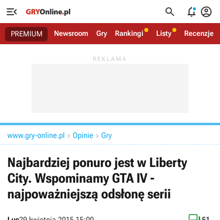




Newsroom
Gry
Rankingi
Listy
Recenzje
PREMIUM
www.gry-online.pl
Opinie
Gry


Najbardziej ponuro jest w Liberty
City. Wspominamy GTA IV -
najpoważniejszą odsłonę serii
Luc
29 kwietnia 2015 15:00
51