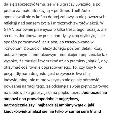
da się zaprzeczyć temu, że wielu graczy uważało ją po
prostu za mało atrakcyjną – po
Grand Theft Auto
spodziewali się w końcu dobrej zabawy, a nie poważnych
refleksji nad sensem życia i mrocznych zwrotów akcji. W
GTA V
ponownie przemycono kilka treści tego rodzaju, ale
są one zdominowane przez parodystyczną stylistykę i nie
sposób porównywać ich z tym, co zaserwowano w
„czwórce”. Dorzucić należy do tego poziom detali, który
ustawił innym sandboksowym produkcjom poprzeczkę tak
wysoko, że musieliśmy czekać aż do premiery „piątki”, aby
otrzymać coś równie dopracowanego. To, czy losy Niko
przypadły nam do gustu, jest oczywiście kwestią
indywidualną, ale mimo wszystko nie da się odmówić
poważnej narracji tego, że odcisnęła swoje piętno zarówno
na środowisku graczy, jak i na popkulturze.
Jednocześnie
stanowi ona prawdopodobnie najgłębszy,
najtragiczniejszy i najbardziej ambitny wątek, jaki
kiedykolwiek znalazł się nie tylko w samej serii
Grand