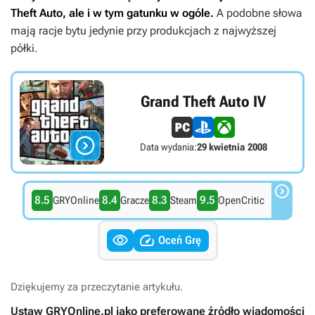
Theft Auto
, ale i w tym gatunku w ogóle.
A podobne słowa
mają racje bytu jedynie przy produkcjach z najwyższej
półki.
Grand Theft Auto IV

Data wydania:
29 kwietnia 2008

8.5
8.4
8.3
9.5
GRYOnline
Gracze
Steam
OpenCritic


Oceń Grę
Dziękujemy za przeczytanie artykułu.
Ustaw GRYOnline.pl jako preferowane źródło wiadomości