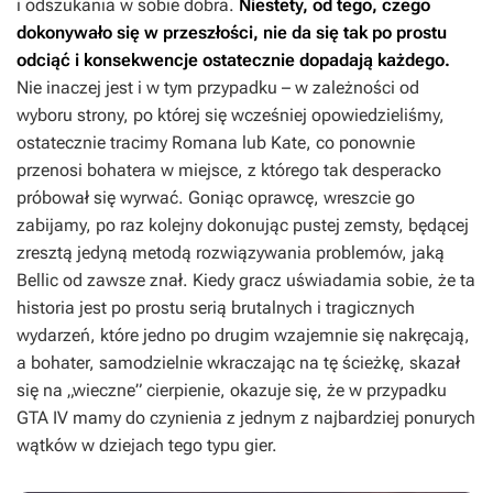
i odszukania w sobie dobra.
Niestety, od tego, czego
dokonywało się w przeszłości, nie da się tak po prostu
odciąć i konsekwencje ostatecznie dopadają każdego.
Nie inaczej jest i w tym przypadku – w zależności od
wyboru strony, po której się wcześniej opowiedzieliśmy,
ostatecznie tracimy Romana lub Kate, co ponownie
przenosi bohatera w miejsce, z którego tak desperacko
próbował się wyrwać. Goniąc oprawcę, wreszcie go
zabijamy, po raz kolejny dokonując pustej zemsty, będącej
zresztą jedyną metodą rozwiązywania problemów, jaką
Bellic od zawsze znał. Kiedy gracz uświadamia sobie, że ta
historia jest po prostu serią brutalnych i tragicznych
wydarzeń, które jedno po drugim wzajemnie się nakręcają,
a bohater, samodzielnie wkraczając na tę ścieżkę, skazał
się na „wieczne” cierpienie, okazuje się, że w przypadku
GTA IV
mamy do czynienia z jednym z najbardziej ponurych
wątków w dziejach tego typu gier.