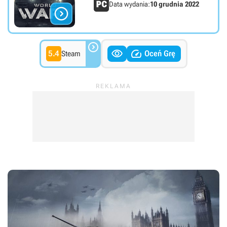
Data wydania:
10 grudnia 2022




5.4
Oceń Grę
Steam