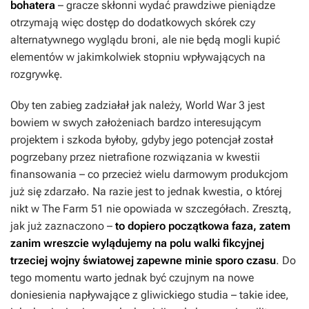
bohatera
– gracze skłonni wydać prawdziwe pieniądze
otrzymają więc dostęp do dodatkowych skórek czy
alternatywnego wyglądu broni, ale nie będą mogli kupić
elementów w jakimkolwiek stopniu wpływających na
rozgrywkę.
Oby ten zabieg zadziałał jak należy,
World War 3
jest
bowiem w swych założeniach bardzo interesującym
projektem i szkoda byłoby, gdyby jego potencjał został
pogrzebany przez nietrafione rozwiązania w kwestii
finansowania – co przecież wielu darmowym produkcjom
już się zdarzało. Na razie jest to jednak kwestia, o której
nikt w The Farm 51 nie opowiada w szczegółach. Zresztą,
jak już zaznaczono –
to dopiero początkowa faza, zatem
zanim wreszcie wylądujemy na polu walki fikcyjnej
trzeciej wojny światowej zapewne minie sporo czasu
. Do
tego momentu warto jednak być czujnym na nowe
doniesienia napływające z gliwickiego studia – takie idee,