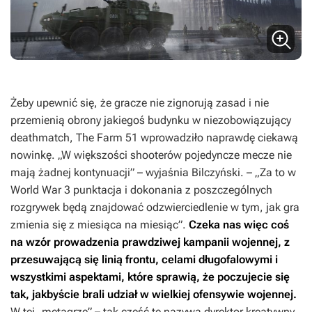
Żeby upewnić się, że gracze nie zignorują zasad i nie
przemienią obrony jakiegoś budynku w niezobowiązujący
deathmatch, The Farm 51 wprowadziło naprawdę ciekawą
nowinkę. „W większości shooterów pojedyncze mecze nie
mają żadnej kontynuacji” – wyjaśnia Bilczyński. – „Za to w
World War 3
punktacja i dokonania z poszczególnych
rozgrywek będą znajdować odzwierciedlenie w tym, jak gra
zmienia się z miesiąca na miesiąc”.
Czeka nas więc coś
na wzór prowadzenia prawdziwej kampanii wojennej, z
przesuwającą się linią frontu, celami długofalowymi i
wszystkimi aspektami, które sprawią, że poczujecie się
tak, jakbyście brali udział w wielkiej ofensywie wojennej.
W tej „metagrze” – tak część tę nazywa dyrektor kreatywny