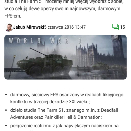
studia The Farm 51 możemy mniej więcej wyobrazić sobie,
w co celują deweloperzy swoim najnowszym, darmowym
FPS-em.

Jakub Mirowski
5 czerwca 2016 13:47
15
darmowy, sieciowy FPS osadzony w realiach fikcyjnego
konfliktu w trzeciej dekadzie XXI wieku;
dzieło studia The Farm 51, znanego m.in. z
Deadfall
Adventures oraz Painkiller Hell & Damnation
;
połączenie realizmu z jak największym naciskiem na