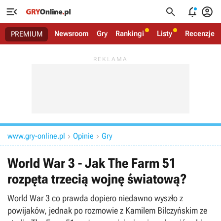




Newsroom
Gry
Rankingi
Listy
Recenzje
PREMIUM
www.gry-online.pl
Opinie
Gry


World War 3 - Jak The Farm 51
rozpęta trzecią wojnę światową?
World War 3 co prawda dopiero niedawno wyszło z
powijaków, jednak po rozmowie z Kamilem Bilczyńskim ze