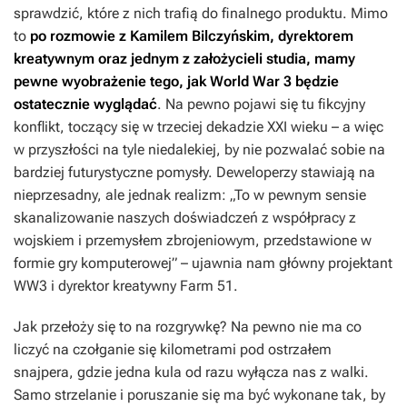
sprawdzić, które z nich trafią do finalnego produktu. Mimo
to
po rozmowie z Kamilem Bilczyńskim, dyrektorem
kreatywnym oraz jednym z założycieli studia, mamy
pewne wyobrażenie tego, jak
World War 3
będzie
ostatecznie wyglądać
. Na pewno pojawi się tu fikcyjny
konflikt, toczący się w trzeciej dekadzie XXI wieku – a więc
w przyszłości na tyle niedalekiej, by nie pozwalać sobie na
bardziej futurystyczne pomysły. Deweloperzy stawiają na
nieprzesadny, ale jednak realizm: „To w pewnym sensie
skanalizowanie naszych doświadczeń z współpracy z
wojskiem i przemysłem zbrojeniowym, przedstawione w
formie gry komputerowej” – ujawnia nam główny projektant
WW3
i dyrektor kreatywny Farm 51.
Jak przełoży się to na rozgrywkę? Na pewno nie ma co
liczyć na czołganie się kilometrami pod ostrzałem
snajpera, gdzie jedna kula od razu wyłącza nas z walki.
Samo strzelanie i poruszanie się ma być wykonane tak, by