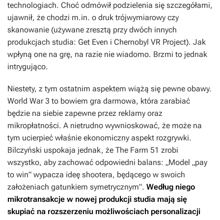
technologiach. Choć odmówił podzielenia się szczegółami,
ujawnił, że chodzi m.in. o druk trójwymiarowy czy
skanowanie (używane zresztą przy dwóch innych
produkcjach studia:
Get Even
i
Chernobyl VR Project
). Jak
wpłyną one na grę, na razie nie wiadomo. Brzmi to jednak
intrygująco.
Niestety, z tym ostatnim aspektem wiążą się pewne obawy.
World War 3
to bowiem gra darmowa, która zarabiać
będzie na siebie zapewne przez reklamy oraz
mikropłatności. A nietrudno wywnioskować, że może na
tym ucierpieć właśnie ekonomiczny aspekt rozgrywki.
Bilczyński uspokaja jednak, że The Farm 51 zrobi
wszystko, aby zachować odpowiedni balans: „Model „pay
to win” wypacza ideę shootera, będącego w swoich
założeniach gatunkiem symetrycznym”.
Według niego
mikrotransakcje w nowej produkcji studia mają się
skupiać na rozszerzeniu możliwościach personalizacji