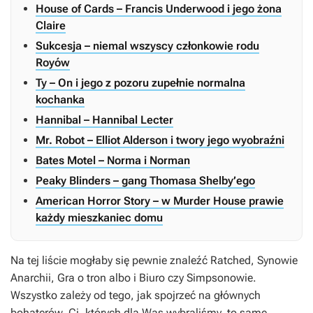
House of Cards – Francis Underwood i jego żona
Claire
Sukcesja – niemal wszyscy członkowie rodu
Royów
Ty – On i jego z pozoru zupełnie normalna
kochanka
Hannibal – Hannibal Lecter
Mr. Robot – Elliot Alderson i twory jego wyobraźni
Bates Motel – Norma i Norman
Peaky Blinders – gang Thomasa Shelby’ego
American Horror Story – w Murder House prawie
każdy mieszkaniec domu
Na tej liście mogłaby się pewnie znaleźć
Ratched
,
Synowie
Anarchii
,
Gra o tron
albo i
Biuro
czy
Simpsonowie
.
Wszystko zależy od tego, jak spojrzeć na głównych
bohaterów. Ci, których dla Was wybraliśmy, to same