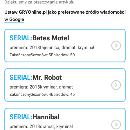
Dziękujemy za przeczytanie artykułu.
Ustaw GRYOnline.pl jako preferowane źródło wiadomości
w Google
SERIAL:
Bates Motel

premiera: 2013
tajemnica, dramat, kryminał
Zakończony
Sezonów: 5
Epizodów: 50
SERIAL:
Mr. Robot

premiera: 2015
kryminał, dramat
Zakończony
Sezonów: 4
Epizodów: 45
SERIAL:
Hannibal

premiera: 2013
dramat, kryminał