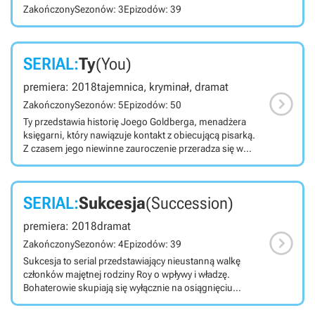
Zakończony
Sezonów: 3
Epizodów: 39
SERIAL:
Ty
(You)
premiera: 2018
tajemnica, kryminał, dramat

Zakończony
Sezonów: 5
Epizodów: 50
Ty przedstawia historię Joego Goldberga, menadżera
księgarni, który nawiązuje kontakt z obiecującą pisarką.
Z czasem jego niewinne zauroczenie przeradza się w
obsesję. Produkcja należy do gatunku thrillerów. Ty jest
utrzymanym w klimatach thrillera serialem
wyprodukowanym dla platformy Netflix, opartym na
SERIAL:
Sukcesja
(Succession)
powieści autorstwa Caroline Kepnes. Jego głównymi
twórcami są Greg Berlanti (Arrow, Flash, Supergirl) i
premiera: 2018
dramat
Sera Gamble (Supernatural). Skupia się on na losach

Joego Goldberga, menadżera księgarni, który zakochuje
Zakończony
Sezonów: 4
Epizodów: 39
się w młodej, obiecującej pisarce – Guinevere Beck. Z
Sukcesja to serial przedstawiający nieustanną walkę
pomocą mediów społecznościowych zdobywa on
członków majętnej rodziny Roy o wpływy i władzę.
wszelkie najistotniejsze informacje na jej temat i stara się
Bohaterowie skupiają się wyłącznie na osiągnięciu
do niej zbliżyć. Niewinne zauroczenie zmienia się w
własnych korzyści, idąc do swego celu po trupach.
obsesję. W produkcji możemy zobaczyć między innymi
Głównym bohaterem Sukcesji jest nieprzejednany i