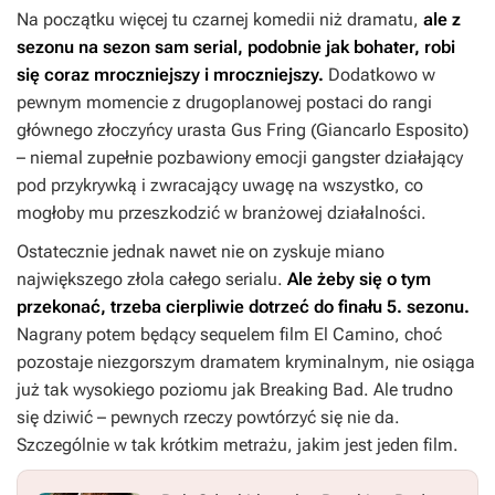
Na początku więcej tu czarnej komedii niż dramatu,
ale z
sezonu na sezon sam serial, podobnie jak bohater, robi
się coraz mroczniejszy i mroczniejszy.
Dodatkowo w
pewnym momencie z drugoplanowej postaci do rangi
głównego złoczyńcy urasta Gus Fring (Giancarlo Esposito)
– niemal zupełnie pozbawiony emocji gangster działający
pod przykrywką i zwracający uwagę na wszystko, co
mogłoby mu przeszkodzić w branżowej działalności.
Ostatecznie jednak nawet nie on zyskuje miano
największego złola całego serialu.
Ale żeby się o tym
przekonać, trzeba cierpliwie dotrzeć do finału 5. sezonu.
Nagrany potem będący sequelem film
El Camino
, choć
pozostaje niezgorszym dramatem kryminalnym, nie osiąga
już tak wysokiego poziomu jak
Breaking Bad
. Ale trudno
się dziwić – pewnych rzeczy powtórzyć się nie da.
Szczególnie w tak krótkim metrażu, jakim jest jeden film.