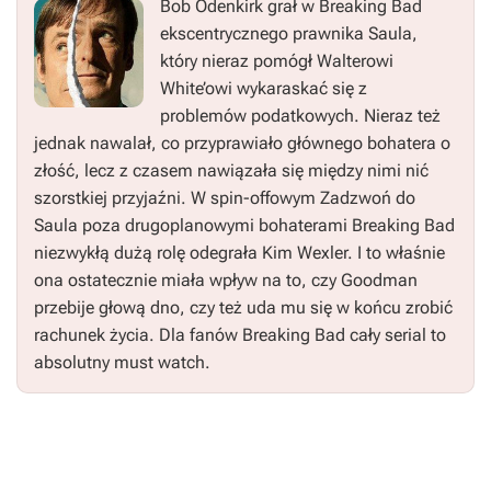
Bob Odenkirk grał w
Breaking Bad
ekscentrycznego prawnika Saula,
który nieraz pomógł Walterowi
White’owi wykaraskać się z
problemów podatkowych. Nieraz też
jednak nawalał, co przyprawiało głównego bohatera o
złość, lecz z czasem nawiązała się między nimi nić
szorstkiej przyjaźni. W spin-offowym
Zadzwoń do
Saula
poza drugoplanowymi bohaterami
Breaking Bad
niezwykłą dużą rolę odegrała Kim Wexler. I to właśnie
ona ostatecznie miała wpływ na to, czy Goodman
przebije głową dno, czy też uda mu się w końcu zrobić
rachunek życia. Dla fanów
Breaking Bad
cały serial to
absolutny must watch.