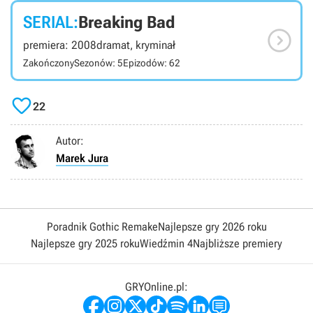
SERIAL:
Breaking Bad

premiera: 2008
dramat, kryminał
Zakończony
Sezonów: 5
Epizodów: 62

22
Autor:
Marek Jura
Poradnik Gothic Remake
Najlepsze gry 2026 roku
Najlepsze gry 2025 roku
Wiedźmin 4
Najbliższe premiery
GRYOnline.pl: