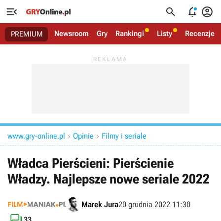




Newsroom
Gry
Rankingi
Listy
Recenzje
PREMIUM
www.gry-online.pl
Opinie
Filmy i seriale


Władca Pierścieni: Pierścienie
Władzy. Najlepsze nowe seriale 2022
Marek Jura
20 grudnia 2022 11:30

33