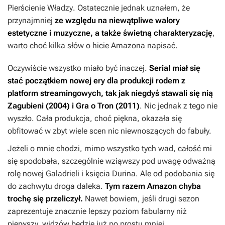
Pierścienie Władzy
. Ostatecznie jednak uznałem, że
przynajmniej
ze względu na niewątpliwe walory
estetyczne i muzyczne, a także świetną charakteryzację
,
warto choć kilka słów o hicie Amazona napisać.
Oczywiście wszystko miało być inaczej.
Serial miał się
stać początkiem nowej ery dla produkcji rodem z
platform streamingowych, tak jak niegdyś stawali się nią
Zagubieni
(2004) i
Gra o Tron
(2011)
. Nic jednak z tego nie
wyszło. Cała produkcja, choć piękna, okazała się
obfitować w zbyt wiele scen nic niewnoszących do fabuły.
Jeżeli o mnie chodzi, mimo wszystko tych wad, całość mi
się spodobała, szczególnie wziąwszy pod uwagę odważną
rolę nowej Galadrieli i księcia Durina. Ale od podobania się
do zachwytu droga daleka.
Tym razem Amazon chyba
trochę się przeliczył.
Nawet bowiem, jeśli drugi sezon
zaprezentuje znacznie lepszy poziom fabularny niż
pierwszy, widzów będzie już po prostu mniej.