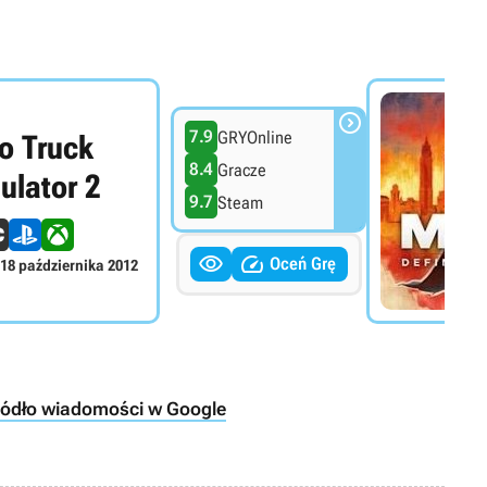

7.9
GRYOnline
o Truck
8.4
Gracze
ulator 2
9.7
Steam


Oceń Grę
18 października 2012
ródło wiadomości w Google