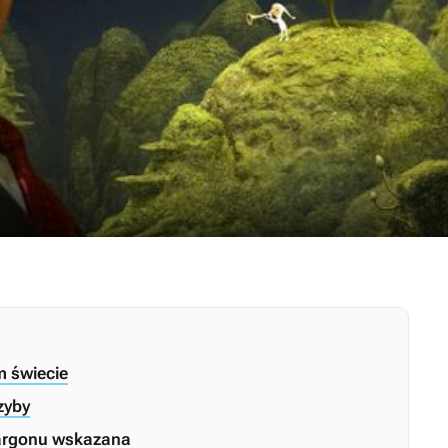
m świecie
zyby
żargonu wskazana