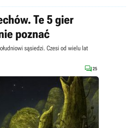
echów. Te 5 gier
nie poznać
łudniowi sąsiedzi. Czesi od wielu lat

25