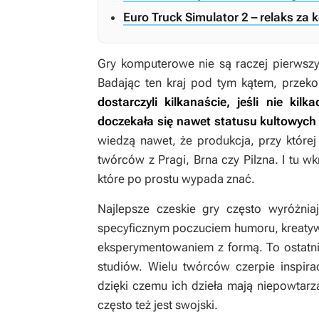
Euro Truck Simulator 2 – relaks za 
Gry komputerowe nie są raczej pierwsz
Badając ten kraj pod tym kątem, przek
dostarczyli kilkanaście, jeśli nie kil
doczekała się nawet statusu kultowych
wiedzą nawet, że produkcja, przy które
twórców z Pragi, Brna czy Pilzna. I tu w
które po prostu wypada znać.
Najlepsze czeskie gry często wyróżniaj
specyficznym poczuciem humoru, kreaty
eksperymentowaniem z formą. To ostatni
studiów. Wielu twórców czerpie inspiracj
dzięki czemu ich dzieła mają niepowtarza
często też jest swojski.