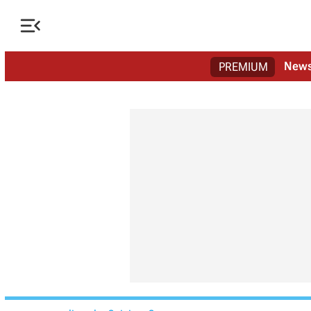

New
PREMIUM