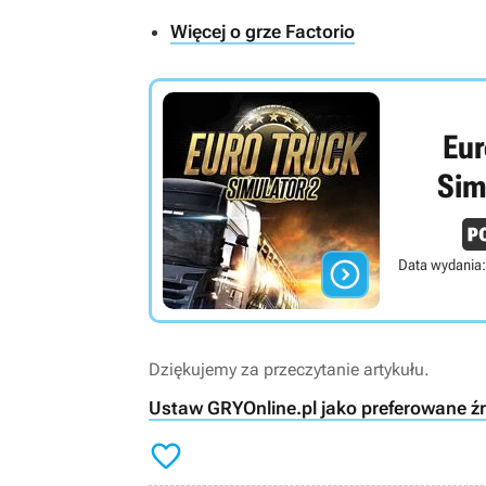
Więcej o grze Factorio
Eur
Sim

Data wydania:
Dziękujemy za przeczytanie artykułu.
Ustaw GRYOnline.pl jako preferowane ź
