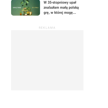
uwagę i Wasz czas
W 35-stopniowy upał
znalazłam małą polską
grę, w której mogę
prowadzić sklep z
roślinami i odpocząć od
wszystkiego