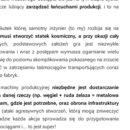
cze lubiący
zarządzać łańcuchami produkcji
,
i to na
kutek której samotny inżynier (to my) rozbija się na
musi stworzyć statek kosmiczny, a przy okazji cały
ch, podstawowych założeń gra jest niezwykle
wania i wraz z postępem wymusza ogarnianie wielu
 się do poziomu skomplikowania pokazanego na zrzucie
 w zatrzęsieniu taśmociągów transportujących coraz
o fabryk.
j machiny produkcyjnej
niezbędne jest dostarczanie
danej rzeczy (np. węgiel + ruda żelaza = metalowa
tam, gdzie jest potrzebne, oraz obrona infrastruktury
(ataki agresywnych stworzeń, którą mogą zniweczyć
adzie każda akcja sprowadza się do przygotowania
iągami i... to jest super!