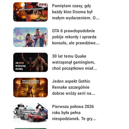
mu się uważniej
Pamiętam czasy, gdy
każdy klon Dooma był
małym wydarzeniem. Oto
moje mniej oczywiste
FPS-y lat 90.
GTA 6 prawdopodobnie
pobije rekordy i sprzeda
konsole, ale prawdziwe
pytanie brzmi, ile gracze
będą musieli mu
30 lat temu Quake
wybaczyć
wstrząsnął gamingiem,
choć początkowo miał
być zupełnie inną grą
Jeden aspekt Gothic
Remake szczególnie
dobrze wróży serii na
przyszłość. Scenarzyści
mają powody do dumy
Pierwsza połowa 2026
roku była pełna
niespodzianek. Te gry
najbardziej zasłużyły na