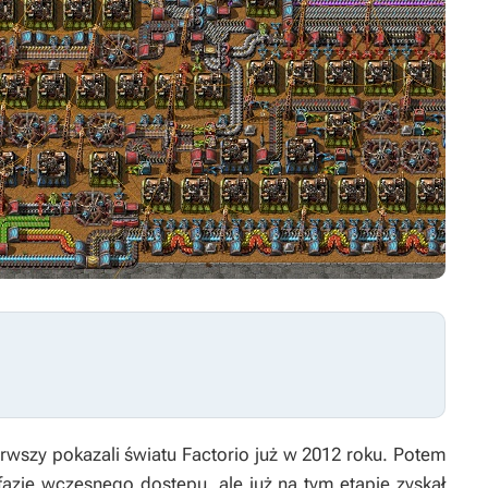
rwszy pokazali światu
Factorio
już w 2012 roku. Potem
 fazie wczesnego dostępu, ale już na tym etapie zyskał