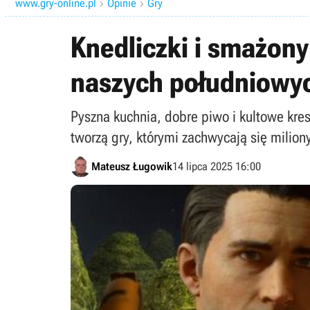
www.gry-online.pl
Opinie
Gry


Knedliczki i smażony
naszych południowyc
Pyszna kuchnia, dobre piwo i kultowe kres
tworzą gry, którymi zachwycają się milion
Mateusz Ługowik
14 lipca 2025 16:00