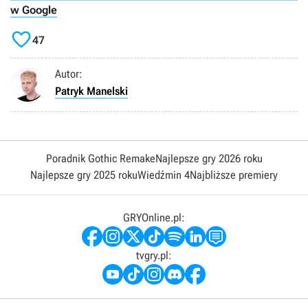
w Google

47
Autor:
Patryk Manelski
Poradnik Gothic Remake
Najlepsze gry 2026 roku
Najlepsze gry 2025 roku
Wiedźmin 4
Najbliższe premiery
GRYOnline.pl:
tvgry.pl: