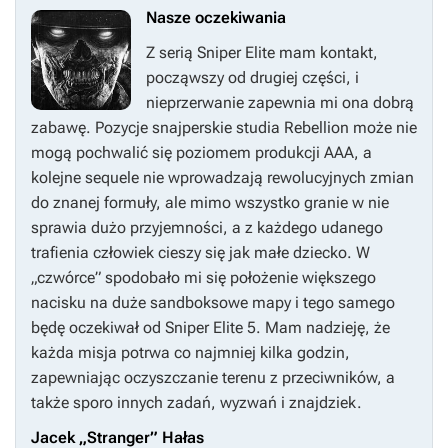
Nasze oczekiwania
Z serią
Sniper Elite
mam kontakt,
począwszy od drugiej części, i
nieprzerwanie zapewnia mi ona dobrą
zabawę. Pozycje snajperskie studia Rebellion może nie
mogą pochwalić się poziomem produkcji AAA, a
kolejne sequele nie wprowadzają rewolucyjnych zmian
do znanej formuły, ale mimo wszystko granie w nie
sprawia dużo przyjemności, a z każdego udanego
trafienia człowiek cieszy się jak małe dziecko. W
„czwórce” spodobało mi się położenie większego
nacisku na duże sandboksowe mapy i tego samego
będę oczekiwał od
Sniper Elite 5
. Mam nadzieję, że
każda misja potrwa co najmniej kilka godzin,
zapewniając oczyszczanie terenu z przeciwników, a
także sporo innych zadań, wyzwań i znajdziek.
Jacek „Stranger” Hałas