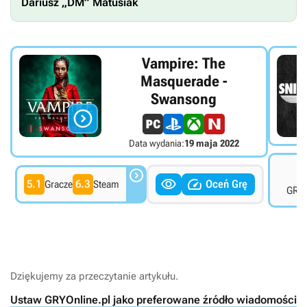
Dariusz „DM” Matusiak
Vampire: The
Masquerade -
Swansong

Data wydania:
19 maja 2022
7



5.1
6.3
Oceń Grę
Gracze
Steam
GRYO
Dziękujemy za przeczytanie artykułu.
Ustaw GRYOnline.pl jako preferowane źródło wiadomości