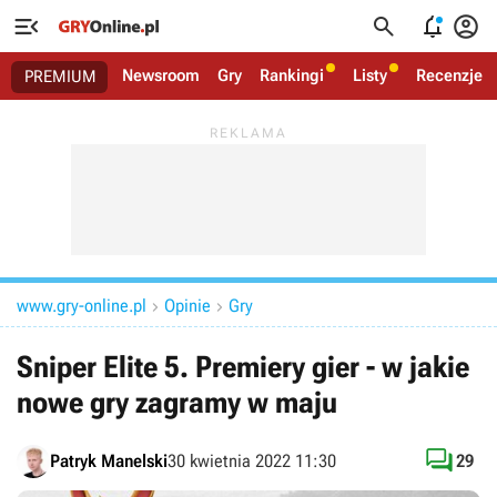




Newsroom
Gry
Rankingi
Listy
Recenzje
PREMIUM
www.gry-online.pl
Opinie
Gry


Sniper Elite 5. Premiery gier - w jakie
nowe gry zagramy w maju

Patryk Manelski
30 kwietnia 2022 11:30
29