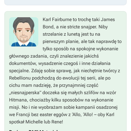
Karl Fairburne to trochę taki James
Bond, a nie stricte snajper. Niby
strzelanie z lunetą jest tu na
pierwszym planie, ale tak naprawdę to
tylko sposób na spokojne wykonanie
głównego zadania, czyli znalezienie jakichś
dokumentów, wysadzenie czegoś i inne działania
specjalne. Zdaję sobie sprawę, jak niechętnie twórcy z
Rebellionu podchodzą do ewolucji tej serii, ale po
cichu mam nadzieję, że przynajmniej część
„niesnajperska” doczeka się małych szlifów na wzór
Hitmana
, chociażby kilku sposobów na wykonanie
misji. No i nie wyobrażam sobie kampanii osadzonej
we Francji bez easter eggów z
‘Allo, ‘Allo!
– oby Karl
spotkał Michelle lub Rene!