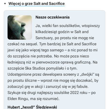
Więcej o grze Salt and Sacrifice
Nasze oczekiwania
Ja, wielki fan soulslike’ów, wtopiwszy
kilkadziesiąt godzin w
Salt and
Sanctuary
, po prostu nie mogę nie
czekać na sequel. Tym bardziej że
Salt and Sacrifice
jawi się jako więcej tego samego – a nic ponad to mi
do szczęścia nie potrzeba. No może poza nieco
ładniejszą niż w pierwowzorze oprawą graficzną. Na
szczęście Ska Studios pomyślało i o tym.
Udostępnione przez dewelopera screeny z „dwójki” są
po prostu śliczne – wprost nie mogę się doczekać, by
zobaczyć grę w akcji i zanurzyć się w jej fabule.
Szykuje się drugi najlepszy soulslike 2022 roku – po
Elden Ringu
, ma się rozumieć.
Hubert „hexx0” Śledziewski