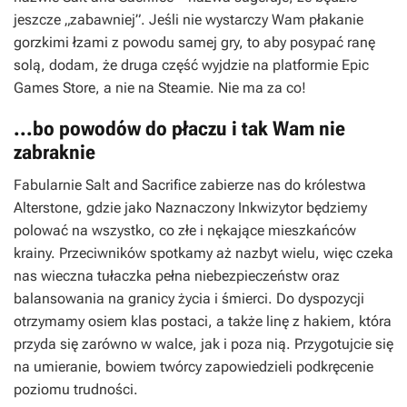
jeszcze „zabawniej”. Jeśli nie wystarczy Wam płakanie
gorzkimi łzami z powodu samej gry, to aby posypać ranę
solą, dodam, że druga część wyjdzie na platformie Epic
Games Store, a nie na Steamie. Nie ma za co!
...bo powodów do płaczu i tak Wam nie
zabraknie
Fabularnie
Salt and Sacrifice
zabierze nas do królestwa
Alterstone, gdzie jako Naznaczony Inkwizytor będziemy
polować na wszystko, co złe i nękające mieszkańców
krainy. Przeciwników spotkamy aż nazbyt wielu, więc czeka
nas wieczna tułaczka pełna niebezpieczeństw oraz
balansowania na granicy życia i śmierci. Do dyspozycji
otrzymamy osiem klas postaci, a także linę z hakiem, która
przyda się zarówno w walce, jak i poza nią. Przygotujcie się
na umieranie, bowiem twórcy zapowiedzieli podkręcenie
poziomu trudności.