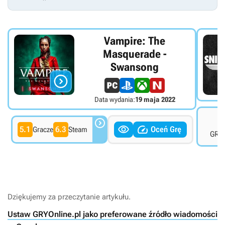
Vampire: The
Masquerade -
Swansong

Data wydania:
19 maja 2022
7



5.1
6.3
Oceń Grę
Gracze
Steam
GRYO
Dziękujemy za przeczytanie artykułu.
Ustaw GRYOnline.pl jako preferowane źródło wiadomości