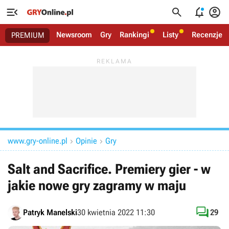




Newsroom
Gry
Rankingi
Listy
Recenzje
PREMIUM
www.gry-online.pl
Opinie
Gry


Salt and Sacrifice. Premiery gier - w
jakie nowe gry zagramy w maju

Patryk Manelski
30 kwietnia 2022 11:30
29