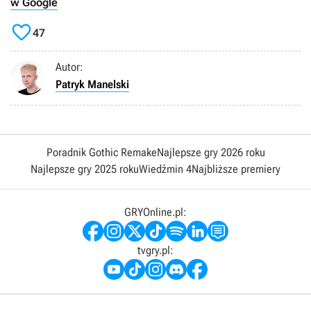
w Google

47
Autor:
Patryk Manelski
Poradnik Gothic Remake
Najlepsze gry 2026 roku
Najlepsze gry 2025 roku
Wiedźmin 4
Najbliższe premiery
GRYOnline.pl:
tvgry.pl: