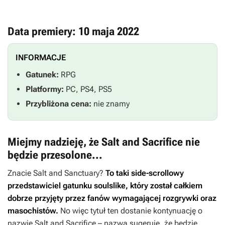
Data premiery: 10 maja 2022
INFORMACJE
Gatunek:
RPG
Platformy:
PC, PS4, PS5
Przybliżona cena:
nie znamy
Miejmy nadzieję, że Salt and Sacrifice nie
będzie przesolone...
Znacie
Salt and Sanctuary
?
To taki side-scrollowy
przedstawiciel gatunku soulslike, który został całkiem
dobrze przyjęty przez fanów wymagającej rozgrywki oraz
masochistów.
No więc tytuł ten dostanie kontynuację o
nazwie
Salt and Sacrifice
– nazwa sugeruje, że będzie