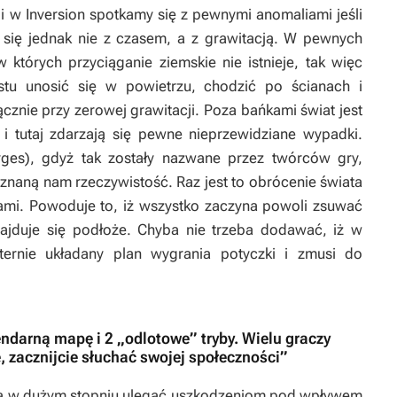
k i w
Inversion
spotkamy się z pewnymi anomaliami jeśli
 się jednak nie z czasem, a z grawitacją. W pewnych
 których przyciąganie ziemskie nie istnieje, tak więc
tu unosić się w powietrzu, chodzić po ścianach i
znie przy zerowej grawitacji. Poza bańkami świat jest
 i tutaj zdarzają się pewne nieprzewidziane wypadki.
ges), gdyż tak zostały nazwane przez twórców gry,
znaną nam rzeczywistość. Raz jest to obrócenie świata
ami. Powoduje to, iż wszystko zaczyna powoli zsuwać
najduje się podłoże. Chyba nie trzeba dodawać, iż w
ernie układany plan wygrania potyczki i zmusi do
.
gendarną mapę i 2 „odlotowe” tryby. Wielu graczy
, zacznijcie słuchać swojej społeczności”
dą w dużym stopniu ulegać uszkodzeniom pod wpływem