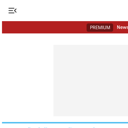

New
PREMIUM