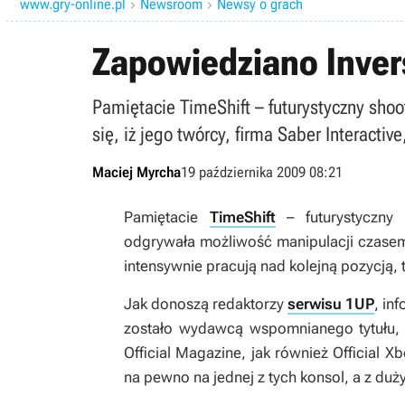
www.gry-online.pl
Newsroom
Newsy o grach


Zapowiedziano Inver
Pamiętacie TimeShift – futurystyczny sh
się, iż jego twórcy, firma Saber Interacti
Maciej Myrcha
19 października 2009 08:21
Pamiętacie
TimeShift
– futurystyczny
odgrywała możliwość manipulacji czasem?
intensywnie pracują nad kolejną pozycją,
Jak donoszą redaktorzy
serwisu 1UP
, in
zostało wydawcą wspomnianego tytułu,
Official Magazine
, jak również
Official X
na pewno na jednej z tych konsol, a z d