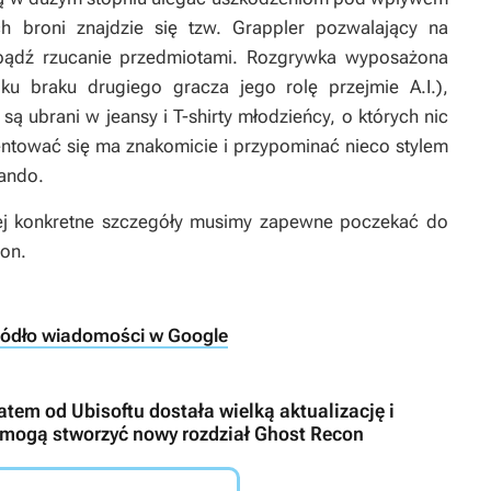
h broni znajdzie się tzw. Grappler pozwalający na
u bądź rzucanie przedmiotami. Rozgrywka wyposażona
ku braku drugiego gracza jego rolę przejmie A.I.),
są ubrani w jeansy i T-shirty młodzieńcy, o których nic
entować się ma znakomicie i przypominać nieco stylem
ando
.
iej konkretne szczegóły musimy zapewne poczekać do
ion
.
ródło wiadomości w Google
atem od Ubisoftu dostała wielką aktualizację i
pomogą stworzyć nowy rozdział Ghost Recon