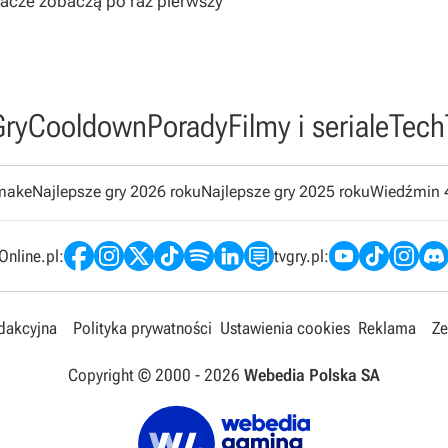
gracze zobaczą po raz pierwszy
Gry
Cooldown
Porady
Filmy i seriale
Tech
emake
Najlepsze gry 2026 roku
Najlepsze gry 2025 roku
Wiedźmin 
nline.pl:
tvgry.pl:
edakcyjna
Polityka prywatności
Ustawienia cookies
Reklama
Ze
Copyright © 2000 -
2026
Webedia Polska SA