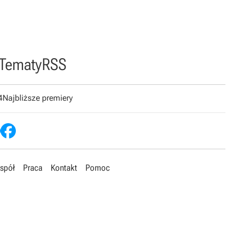
Tematy
RSS
4
Najbliższe premiery
spół
Praca
Kontakt
Pomoc