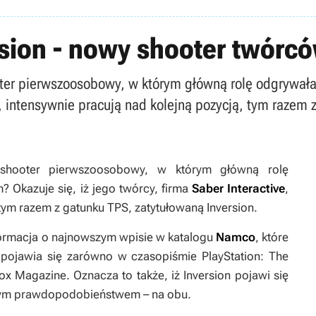
sion - nowy shooter twórcó
ooter pierwszoosobowy, w którym główną rolę odgrywał
ve, intensywnie pracują nad kolejną pozycją, tym razem
 shooter pierwszoosobowy, w którym główną rolę
 Okazuje się, iż jego twórcy, firma
Saber Interactive
,
 tym razem z gatunku TPS, zatytułowaną
Inversion
.
formacja o najnowszym wpisie w katalogu
Namco
, które
 pojawia się zarówno w czasopiśmie
PlayStation: The
box Magazine
. Oznacza to także, iż
Inversion
pojawi się
użym prawdopodobieństwem – na obu.