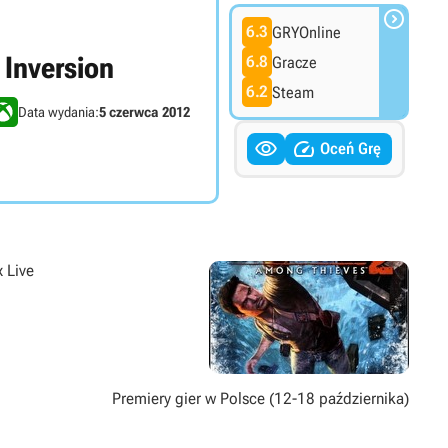

6.3
GRYOnline
Inversion
6.8
Gracze
6.2
Steam
Data wydania:
5 czerwca 2012


Oceń Grę
x Live
Premiery gier w Polsce (12-18 października)