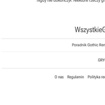
nigdy nie dokończył. Niektóre rzeczy 
Wszystkie
Poradnik Gothic R
GRYO
O nas
Regulamin
Polityka r