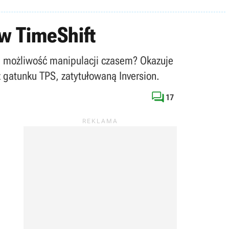
w TimeShift
a możliwość manipulacji czasem? Okazuje
 z gatunku TPS, zatytułowaną Inversion.

17