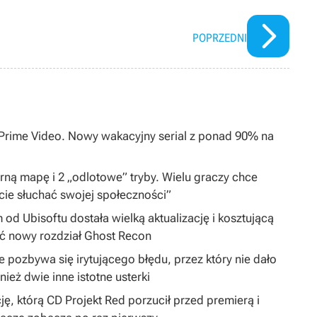
POPRZEDNI
0 Prime Video. Nowy wakacyjny serial z ponad 90% na
arną mapę i 2 „odlotowe” tryby. Wielu graczy chce
cie słuchać swojej społeczności”
 od Ubisoftu dostała wielką aktualizację i kosztującą
ć nowy rozdział Ghost Recon
 pozbywa się irytującego błędu, przez który nie dało
ież dwie inne istotne usterki
ję, którą CD Projekt Red porzucił przed premierą i