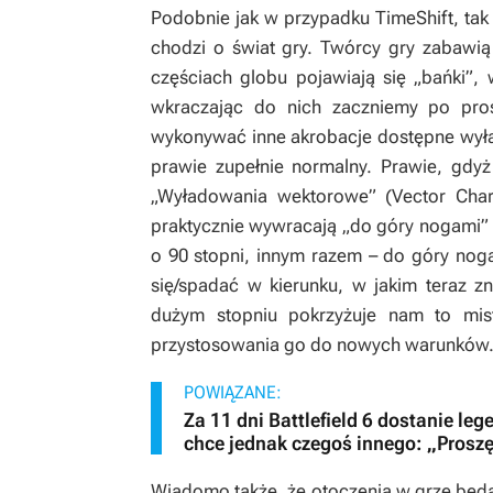
Podobnie jak w przypadku
TimeShift
, ta
chodzi o świat gry. Twórcy gry zabawią
częściach globu pojawiają się „bańki”, w
wkraczając do nich zaczniemy po pros
wykonywać inne akrobacje dostępne wyłąc
prawie zupełnie normalny. Prawie, gdyż
„Wyładowania wektorowe” (Vector Char
praktycznie wywracają
„do góry nogami”
o 90 stopni, innym razem – do góry nog
się/spadać w kierunku, w jakim teraz z
dużym stopniu pokrzyżuje nam to mist
przystosowania go do nowych warunków
POWIĄZANE:
Za 11 dni Battlefield 6 dostanie le
chce jednak czegoś innego: „Proszę
Wiadomo także, że otoczenia w grze bę