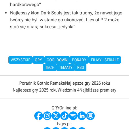
hardkorowego”
Najlepszy klon Dark Souls jest tak trudny, że nawet jego
twórcy nie byli w stanie go ukończyć. Lies of P 2 może
stać się ofiarą sukcesu „jedynki”
WSZYSTKIE
GRY
COOLDOWN
PORADY
FILMY I SERIALE
TECH
TEMATY
RSS
Poradnik Gothic Remake
Najlepsze gry 2026 roku
Najlepsze gry 2025 roku
Wiedźmin 4
Najbliższe premiery
GRYOnline.pl:
tvgry.pl: