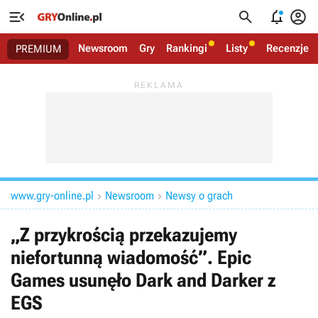




Newsroom
Gry
Rankingi
Listy
Recenzje
PREMIUM
www.gry-online.pl
Newsroom
Newsy o grach


„Z przykrością przekazujemy
niefortunną wiadomość”. Epic
Games usunęło Dark and Darker z
EGS