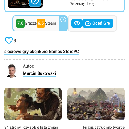

Wczesny dostęp



7.0
6.5
Oceń Grę
Gracze
Steam

3
sieciowe gry akcji
Epic Games Store
PC
Autor:
Marcin Bukowski
34 strony liczy sobie lista zmian
Firaxis zatrudniło twórcę