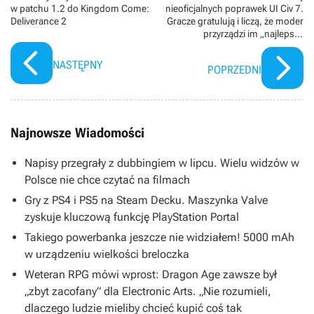
w patchu 1.2 do Kingdom Come:
nieoficjalnych poprawek UI Civ 7.
Deliverance 2
Gracze gratulują i liczą, że moder
przyrządzi im „najlepszą
Cywilizację wszech czasów”
NASTĘPNY
POPRZEDNI
Najnowsze Wiadomości
Napisy przegrały z dubbingiem w lipcu. Wielu widzów w
Polsce nie chce czytać na filmach
Gry z PS4 i PS5 na Steam Decku. Maszynka Valve
zyskuje kluczową funkcję PlayStation Portal
Takiego powerbanka jeszcze nie widziałem! 5000 mAh
w urządzeniu wielkości breloczka
Weteran RPG mówi wprost: Dragon Age zawsze był
„zbyt zacofany” dla Electronic Arts. „Nie rozumieli,
dlaczego ludzie mieliby chcieć kupić coś tak