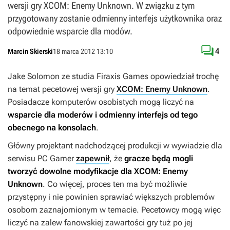
wersji gry XCOM: Enemy Unknown. W związku z tym
przygotowany zostanie odmienny interfejs użytkownika oraz
odpowiednie wsparcie dla modów.

4
Marcin Skierski
18 marca 2012 13:10
Jake Solomon ze studia Firaxis Games opowiedział trochę
na temat pecetowej wersji gry
XCOM: Enemy Unknown
.
Posiadacze komputerów osobistych mogą liczyć na
wsparcie dla moderów i odmienny interfejs od tego
obecnego na konsolach
.
Główny projektant nadchodzącej produkcji w wywiadzie dla
serwisu PC Gamer
zapewnił
, że
gracze będą mogli
tworzyć dowolne modyfikacje dla
XCOM: Enemy
Unknown
. Co więcej, proces ten ma być możliwie
przystępny i nie powinien sprawiać większych problemów
osobom zaznajomionym w temacie. Pecetowcy mogą więc
liczyć na zalew fanowskiej zawartości gry tuż po jej