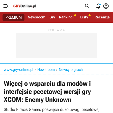




Newsroom
Gry
Rankingi
Listy
Recenzje
PREMIUM
www.gry-online.pl
Newsroom
Newsy o grach


Więcej o wsparciu dla modów i
interfejsie pecetowej wersji gry
XCOM: Enemy Unknown
Studio Firaxis Games poświęca dużo uwagi pecetowej