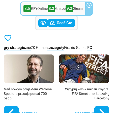

8.5
8.3
9.3
GRYOnline
Gracze
Steam


Oceń Grę

gry strategiczne
2K Games
szczegóły
Firaxis Games
PC
Nad nowym projektem Warrena
Wytypuj wynik meczu i wygraj
Spectora pracuje ponad 700
FIFA Street oraz koszulkę
osób
Barcelony