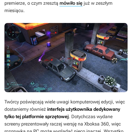
premierze, o czym zresztą
mówiło się
już w zeszłym
miesiącu.
Twórcy poświęcają wiele uwagi komputerowej edycji, więc
dostaniemy również
interfejs użytkownika dedykowany
tylko tej platformie sprzętowej
. Dotychczas wydane
screeny prezentowały raczej wersję na Xboksa 360, więc
rozgrywka na PC może wyglądać nieco inaczej. Wszystko