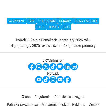
WSZYSTKIE
GRY
COOLDOWN
PORADY
FILMY I SERIALE
TECH
TEMATY
RSS
Poradnik Gothic Remake
Najlepsze gry 2026 roku
Najlepsze gry 2025 roku
Wiedźmin 4
Najbliższe premiery
GRYOnline.pl:
tvgry.pl:
O nas
Regulamin
Polityka redakcyjna
Polityka prywatności
Ustawienia cookies
Reklama
Zespół