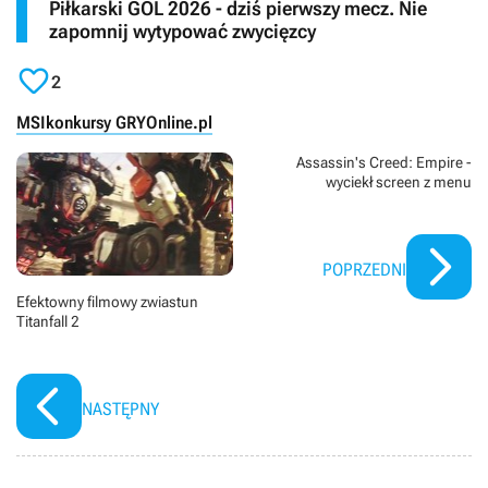
Piłkarski GOL 2026 - dziś pierwszy mecz. Nie
zapomnij wytypować zwycięzcy

2
MSI
konkursy GRYOnline.pl
Assassin's Creed: Empire -
wyciekł screen z menu
POPRZEDNI
Efektowny filmowy zwiastun
Titanfall 2
NASTĘPNY