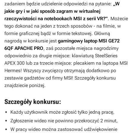
zadaniem będzie udzielenie odpowiedzi na pytanie:
„W
jakie gry i w jaki sposób zagram w wirtualnej
rzeczywistości na notebookach MSI z serii VR?”
.
Możecie
tego dokonać na jeden z trzech sposobów - na filmie, w
formie graficznej bądź w formie tekstowej. Główną
nagrodą w konkursie jest
gamingowy laptop MSI GE72
6QF APACHE PRO
, zaś pozostałe miejsca nagrodzimy
odpowiednio za drugie miejsce: klawiaturą SteelSeries
APEX 300 lub za trzecie miejsce: plecakiem na laptopa MSI
Hermes! Wszyscy zwycięzcy otrzymają dodatkowo po
zestawie gadżetów od firmy MSI! Szczegóły konkursu
znajdziecie poniżej.
Szczegóły konkursu:
Każdy użytkownik może zgłosić tylko jedną pracę,
Zgłoszenie wideo nie powinno przekroczyć 2 minut,
W pracy wideo można zastosować udźwiękowienie