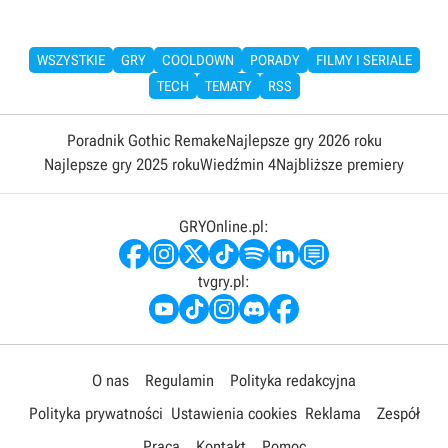
WSZYSTKIE
GRY
COOLDOWN
PORADY
FILMY I SERIALE
TECH
TEMATY
RSS
Poradnik Gothic Remake
Najlepsze gry 2026 roku
Najlepsze gry 2025 roku
Wiedźmin 4
Najbliższe premiery
GRYOnline.pl:
tvgry.pl:
O nas
Regulamin
Polityka redakcyjna
Polityka prywatności
Ustawienia cookies
Reklama
Zespół
Praca
Kontakt
Pomoc