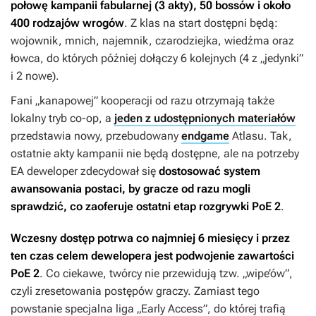
połowę kampanii fabularnej (3 akty), 50 bossów i około
400 rodzajów wrogów
. Z klas na start dostępni będą:
wojownik, mnich, najemnik, czarodziejka, wiedźma oraz
łowca, do których później dołączy 6 kolejnych (4 z „jedynki”
i 2 nowe).
Fani „kanapowej” kooperacji od razu otrzymają także
lokalny tryb co-op, a
jeden z udostępnionych materiałów
przedstawia nowy, przebudowany
endgame
Atlasu. Tak,
ostatnie akty kampanii nie będą dostępne, ale na potrzeby
EA deweloper zdecydował się
dostosować system
awansowania postaci, by gracze od razu mogli
sprawdzić, co zaoferuje ostatni etap rozgrywki
PoE 2
.
Wczesny dostęp potrwa co najmniej 6 miesięcy i przez
ten czas celem dewelopera jest podwojenie zawartości
PoE 2
. Co ciekawe, twórcy nie przewidują tzw. „wipe’ów”,
czyli zresetowania postępów graczy. Zamiast tego
powstanie specjalna liga „Early Access”, do której trafią