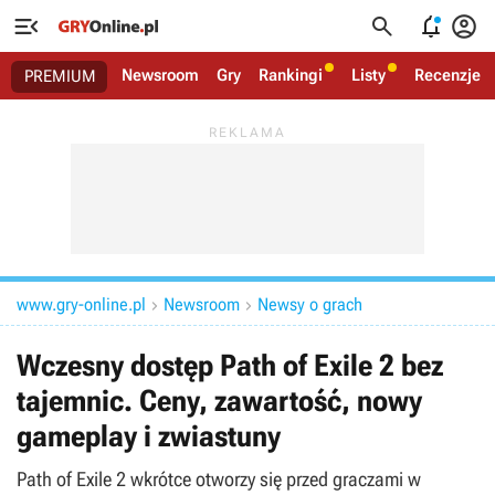




Newsroom
Gry
Rankingi
Listy
Recenzje
PREMIUM
www.gry-online.pl
Newsroom
Newsy o grach


Wczesny dostęp Path of Exile 2 bez
tajemnic. Ceny, zawartość, nowy
gameplay i zwiastuny
Path of Exile 2 wkrótce otworzy się przed graczami w