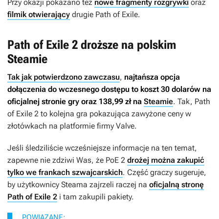
Przy okazji pokazano też
nowe fragmenty rozgrywki
oraz
filmik otwierający
drugie
Path of Exile
.
Path of Exile 2 droższe na polskim
Steamie
Tak jak potwierdzono zawczasu
,
najtańsza opcja
dołączenia do wczesnego dostępu to koszt 30 dolarów na
oficjalnej stronie gry oraz 138,99 zł na
Steamie
. Tak,
Path
of Exile 2
to kolejna gra pokazująca zawyżone ceny w
złotówkach na platformie firmy Valve.
Jeśli śledziliście wcześniejsze informacje na ten temat,
zapewne nie zdziwi Was, że
PoE 2
drożej można zakupić
tylko we frankach szwajcarskich
. Część graczy sugeruje,
by użytkownicy Steama zajrzeli raczej na
oficjalną stronę
Path of Exile 2
i tam zakupili pakiety.
POWIĄZANE: