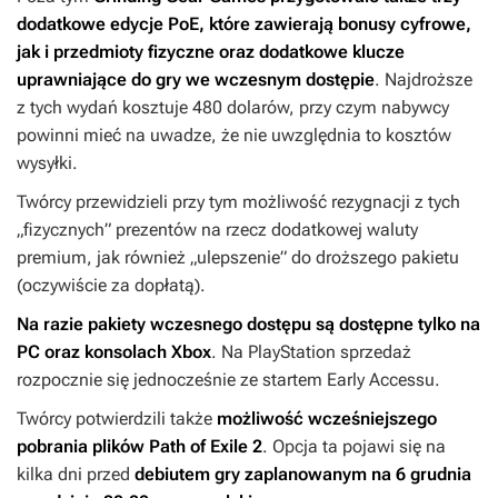
dodatkowe edycje
PoE
, które zawierają bonusy cyfrowe,
jak i przedmioty fizyczne oraz dodatkowe klucze
uprawniające do gry we wczesnym dostępie
. Najdroższe
z tych wydań kosztuje 480 dolarów, przy czym nabywcy
powinni mieć na uwadze, że nie uwzględnia to kosztów
wysyłki.
Twórcy przewidzieli przy tym możliwość rezygnacji z tych
„fizycznych” prezentów na rzecz dodatkowej waluty
premium, jak również „ulepszenie” do droższego pakietu
(oczywiście za dopłatą).
Na razie pakiety wczesnego dostępu są dostępne tylko na
PC oraz konsolach Xbox
. Na PlayStation sprzedaż
rozpocznie się jednocześnie ze startem Early Accessu.
Twórcy potwierdzili także
możliwość wcześniejszego
pobrania plików
Path of Exile 2
. Opcja ta pojawi się na
kilka dni przed
debiutem gry zaplanowanym na 6 grudnia