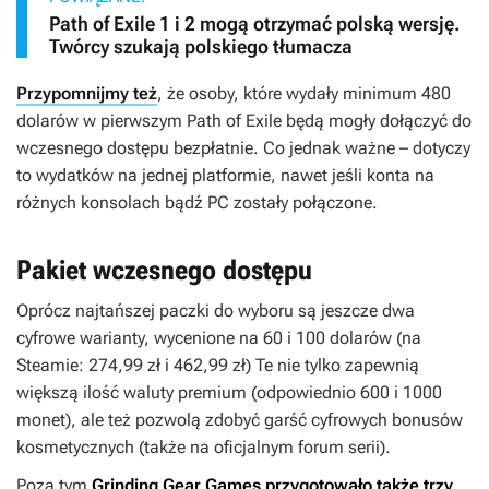
Path of Exile 1 i 2 mogą otrzymać polską wersję.
Twórcy szukają polskiego tłumacza
Przypomnijmy też
, że osoby, które wydały minimum 480
dolarów w pierwszym
Path of Exile
będą mogły dołączyć do
wczesnego dostępu bezpłatnie. Co jednak ważne – dotyczy
to wydatków na jednej platformie, nawet jeśli konta na
różnych konsolach bądź PC zostały połączone.
Pakiet wczesnego dostępu
Oprócz najtańszej paczki do wyboru są jeszcze dwa
cyfrowe warianty, wycenione na 60 i 100 dolarów (na
Steamie: 274,99 zł i 462,99 zł) Te nie tylko zapewnią
większą ilość waluty premium (odpowiednio 600 i 1000
monet), ale też pozwolą zdobyć garść cyfrowych bonusów
kosmetycznych (także na oficjalnym forum serii).
Poza tym
Grinding Gear Games przygotowało także trzy