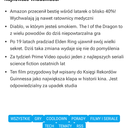
Amazon przecenił bestię wśród latarek o blisko 40%!
Wychwalają ją nawet ratownicy medyczni
Diablo, w którym jesteś smokiem. The I of the Dragon to
z wielu powodów do dziś niepowtarzalna gra
Po 19 latach pradziad Elden Ring ujawnił swój wielki
sekret. Dziś taka zmiana wydaje się nie do pomyślenia
Za tydzień Prime Video opuści jeden z najlepszych seriali
science fiction ostatnich lat
Ten film przygodowy był wpisany do Księgi Rekordów
Guinnessa jako największa klapa w historii kina. Jest
odpowiedzialny za upadek studia
WSZYSTKIE
GRY
COOLDOWN
PORADY
FILMY I SERIALE
TECH
TEMATY
RSS