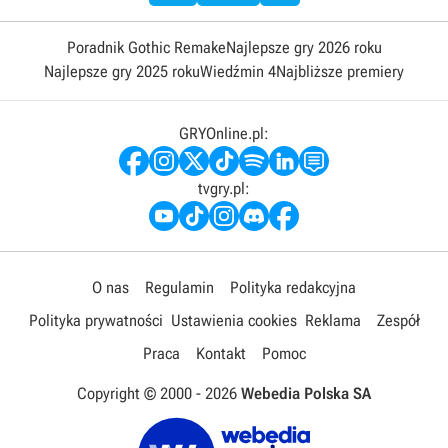
Poradnik Gothic Remake
Najlepsze gry 2026 roku
Najlepsze gry 2025 roku
Wiedźmin 4
Najbliższe premiery
GRYOnline.pl:
tvgry.pl:
O nas
Regulamin
Polityka redakcyjna
Polityka prywatności
Ustawienia cookies
Reklama
Zespół
Praca
Kontakt
Pomoc
Copyright © 2000 -
2026
Webedia Polska SA