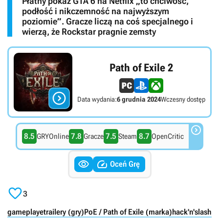
Płatny pokaz GTA 6 na Netflix „to chciwość,
podłość i nikczemność na najwyższym
poziomie”. Gracze liczą na coś specjalnego i
wierzą, że Rockstar pragnie zemsty
Path of Exile 2

Data wydania:
6 grudnia 2024
Wczesny dostęp

8.5
7.8
7.5
8.7
GRYOnline
Gracze
Steam
OpenCritic


Oceń Grę

3
gameplaye
trailery (gry)
PoE / Path of Exile (marka)
hack'n'slash
P