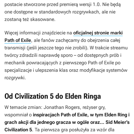
postacie stworzone przed premierą wersji 1.0. Nie będą
one dostępne w standardowych rozgrywkach, ale nie
zostaną też skasowane.
Więcej informacji znajdziecie na
oficjalnej stronie marki
Path of Exile
, ale fanów zachęcamy do obejrzenia całej
transmisji (jeśli jeszcze tego nie zrobili). W trakcie streamu
twórcy zdradzili naprawdę sporo – od dostępnych prób i
mechanik powracających z pierwszego
Path of Exile
po
specjalizacje i ulepszenia klas oraz modyfikacje systemów
rozgrywki.
Od Civilization 5 do Elden Ringa
W temacie zmian: Jonathan Rogers, reżyser gry,
wspomniał o
inspiracjach
Path of Exile
, w tym
Elden Ring
i
grach akcji dla jednego gracza w ogóle oraz…
Sid Meier’s
Civilization 5
. Ta pierwsza gra posłużyła za wzór dla