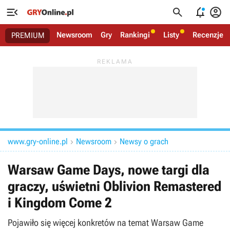




Newsroom
Gry
Rankingi
Listy
Recenzje
PREMIUM
www.gry-online.pl
Newsroom
Newsy o grach


Warsaw Game Days, nowe targi dla
graczy, uświetni Oblivion Remastered
i Kingdom Come 2
Pojawiło się więcej konkretów na temat Warsaw Game