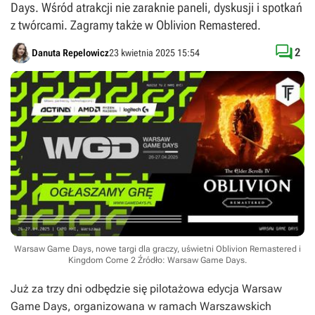
Days. Wśród atrakcji nie zaraknie paneli, dyskusji i spotkań
z twórcami. Zagramy także w Oblivion Remastered.

2
Danuta Repelowicz
23 kwietnia 2025 15:54
Warsaw Game Days, nowe targi dla graczy, uświetni Oblivion Remastered i
Kingdom Come 2
Źródło: Warsaw Game Days
.
Już za trzy dni odbędzie się pilotażowa edycja Warsaw
Game Days, organizowana w ramach Warszawskich