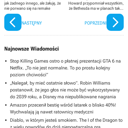
jak żadnego innego, ale żałuję, że
Howard przypomniał wszystkim,
nie porwano się na remake
że Bethesda ma w planach także
The Elder Scrolls 6
NASTĘPNY
POPRZEDNI
Najnowsze Wiadomości
Stop Killing Games ostro o płatnej prezentacji GTA 6 na
Netflix. „To nie jest normalne. To po prostu kolejny
poziom chciwości”
„Nalegał, by mieć ostatnie słowo”. Robin Williams
postanowił, że jego głos nie może być wykorzystywany
do 2039 roku, a Disney ma niepublikowane nagrania
Amazon przecenił bestię wśród latarek o blisko 40%!
Wychwalają ją nawet ratownicy medyczni
Diablo, w którym jesteś smokiem. The I of the Dragon to
z wielu powodów do dziś niepowtarzalna gra