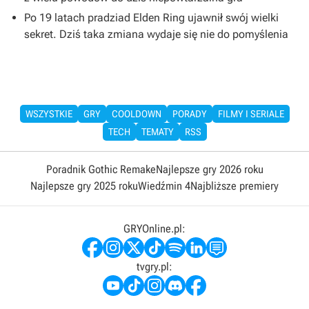
Po 19 latach pradziad Elden Ring ujawnił swój wielki
sekret. Dziś taka zmiana wydaje się nie do pomyślenia
WSZYSTKIE
GRY
COOLDOWN
PORADY
FILMY I SERIALE
TECH
TEMATY
RSS
Poradnik Gothic Remake
Najlepsze gry 2026 roku
Najlepsze gry 2025 roku
Wiedźmin 4
Najbliższe premiery
GRYOnline.pl:
tvgry.pl: