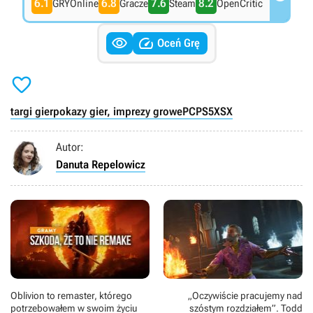
6.1
6.8
7.6
8.2
GRYOnline
Gracze
Steam
OpenCritic


Oceń Grę

targi gier
pokazy gier, imprezy growe
PC
PS5
XSX
Autor:
Danuta Repelowicz
Oblivion to remaster, którego
„Oczywiście pracujemy nad
potrzebowałem w swoim życiu
szóstym rozdziałem”. Todd