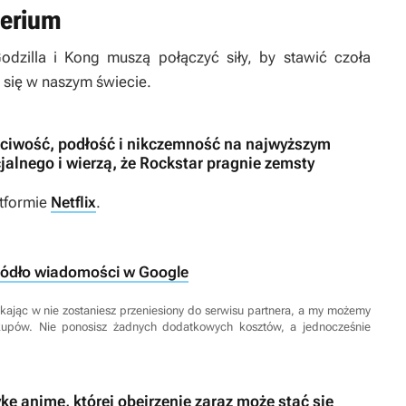
perium
dzilla i Kong muszą połączyć siły, by stawić czoła
się w naszym świecie.
chciwość, podłość i nikczemność na najwyższym
jalnego i wierzą, że Rockstar pragnie zemsty
atformie
Netflix
.
ródło wiadomości w Google
 Klikając w nie zostaniesz przeniesiony do serwisu partnera, a my możemy
kupów. Nie ponosisz żadnych dodatkowych kosztów, a jednocześnie
kę anime, której obejrzenie zaraz może stać się