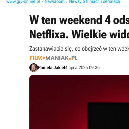
www.gry-online.pl
Newsroom
Newsy o filmach i serialach


W ten weekend 4 ods
Netflixa. Wielkie wi
Zastanawiacie się, co obejrzeć w ten weeke
Pamela Jakiel
4 lipca 2025 09:36