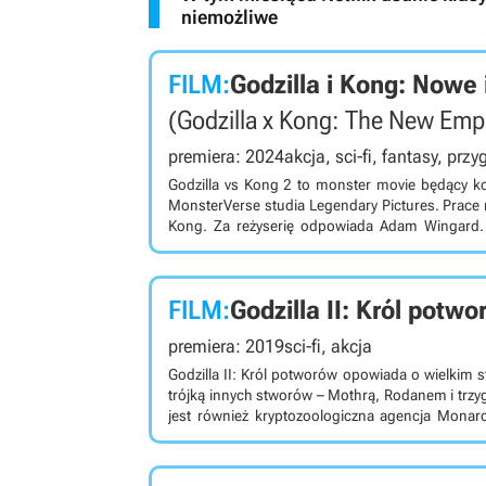
niemożliwe
FILM:
Godzilla i Kong: Nowe
(Godzilla x Kong: The New Emp
premiera: 2024
akcja, sci-fi, fantasy, prz
Godzilla vs Kong 2 to monster movie będący kon
MonsterVerse studia Legendary Pictures. Prace n
Kong. Za reżyserię odpowiada Adam Wingard. 
główny wątek będzie ponownie koncentrował s
fabuły trzymane są na ten moment w tajemnicy. 
FILM:
Godzilla II: Król potw
premiera: 2019
sci-fi, akcja
Godzilla II: Król potworów opowiada o wielkim
trójką innych stworów – Mothrą, Rodanem i trz
jest również kryptozoologiczna agencja Monar
fiction. Godzilla II: Król potworów to wyreżyserowany przez Michaela Dougherty'ego (Krampus. Duch Świąt)
film akcji science-fiction, stanowiący kontynua
centrum zainteresowania ponownie znajduje si