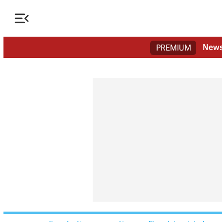

New
PREMIUM