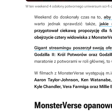
W ten weekend 4 odsłony potwornego uniwersum sci-fi o
Weekend do doskonały czas na to,
aby 
warto jednak sprawdzić także,
jakie
przygotował ciekawą propozycję dla fan
obejrzycie cztery widowiska z MonsterV
Gigant streamingu poszerzył swoją ofe
Godzilla II: Król Potworów
oraz
Godzi
maratonie z potworami w roli głównej, to
W filmach z MonsterVerse występują m.
Aaron Taylor-Johnson, Ken Watanabe, E
Kyle Chandler, Vera Farmiga oraz Milli
MonsterVerse opanowu