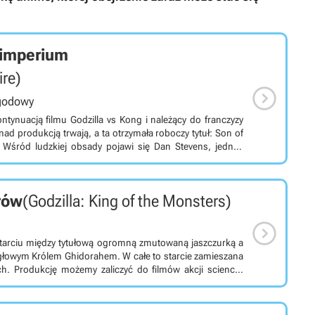
 imperium
ire)

ygodowy
tynuacją filmu Godzilla vs Kong i należący do franczyzy
ad produkcją trwają, a ta otrzymała roboczy tytuł: Son of
Wśród ludzkiej obsady pojawi się Dan Stevens, jednak
ię wokół gigantycznych stworów. Szczegóły dotyczące
Datę premiery zaplanowano na 15 marca 2024 roku.
orów
(Godzilla: King of the Monsters)

 starciu między tytułową ogromną zmutowaną jaszczurką a
ygłowym Królem Ghidorahem. W całe to starcie zamieszana
ch. Produkcję możemy zaliczyć do filmów akcji science-
cję remake'u słynnej japońskiej produkcji z 1954 roku. W
ę tytułowe zmutowane stworzenie, które tym razem musi