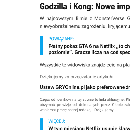
Godzilla i Kong: Nowe im
W najnowszym filmie z
MonsterVerse
Go
niewyobrażalnemu zagrożeniu, kryjącemu 
POWIĄZANE:
Płatny pokaz GTA 6 na Netflix „to 
poziomie”. Gracze liczą na coś spec
Wszystkie te widowiska znajdziecie na pl
Dziękujemy za przeczytanie artykułu.
Ustaw GRYOnline.pl jako preferowane ź
Część odnośników na tej stronie to linki afiliacyjne.
otrzymać prowizję od dokonanych przez Ciebie za
wspierasz pracę naszej redakcji. Dziękujemy!
WIĘCEJ:
W tym miesiącu Netflix usunie klasy