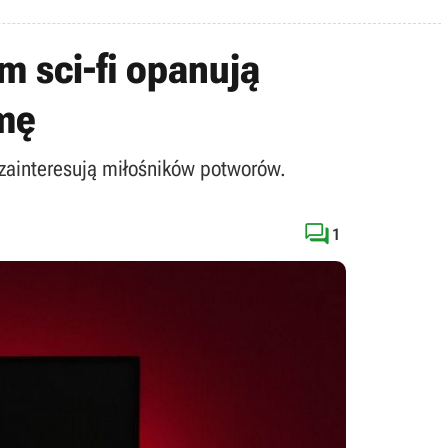
 sci-fi opanują
rmę
e zainteresują miłośników potworów.

1