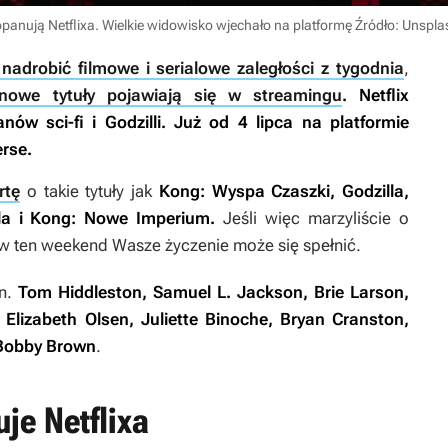
panują Netflixa. Wielkie widowisko wjechało na platformę
Źródło: Unspla
nadrobić filmowe i serialowe zaległości z tygodnia
,
 nowe tytuły pojawiają się w streamingu
. Netflix
ów sci-fi i Godzilli. Już od 4 lipca na platformie
erse.
rtę
o takie tytuły jak
Kong: Wyspa Czaszki
,
Godzilla
,
lla i Kong: Nowe Imperium
.
Jeśli więc marzyliście o
 w ten weekend Wasze życzenie może się spełnić.
in.
Tom Hiddleston, Samuel L. Jackson, Brie Larson,
lizabeth Olsen, Juliette Binoche, Bryan Cranston,
e Bobby Brown
.
je Netflixa