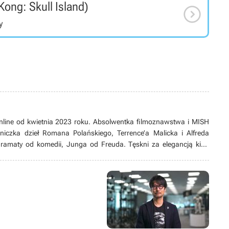
Kong: Skull Island)
z trzygłowym Królem Ghidorahem. Częścią tego konfliktu

ji Monarch. W filmie możemy zobaczyć chociażby Kyle'a
y
r Emma Russell), Millie Bobby Brown (Madison Russell),
nce'a (Jonah Alan) i Sally Hawkins (Dr Vivienne Graham).
.
nline od kwietnia 2023 roku. Absolwentka filmoznawstwa i MISH
śniczka dzieł Romana Polańskiego, Terrence’a Malicka i Alfreda
dramaty od komedii, Junga od Freuda. Tęskni za elegancją kina
aru Zachodzącego Słońca. W muzeach tropi obrazy symbolistów, a
jamniki.