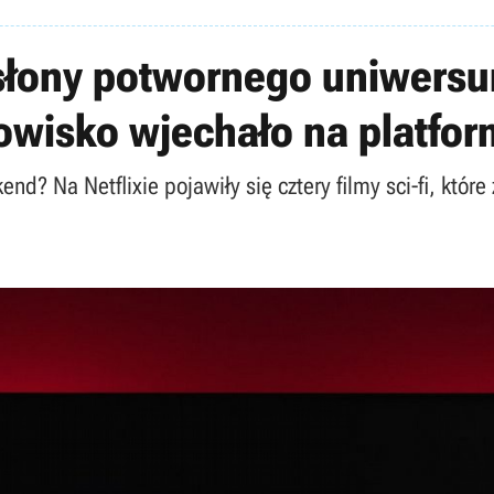
łony potwornego uniwersum
dowisko wjechało na platfo
nd? Na Netflixie pojawiły się cztery filmy sci-fi, któr