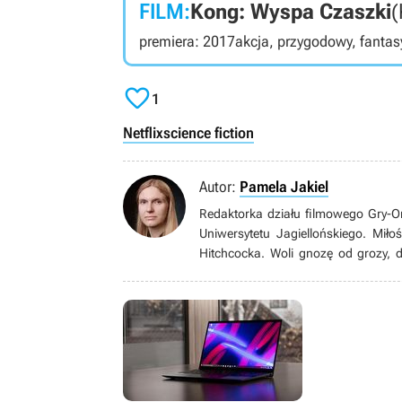
FILM:
Kong: Wyspa Czaszki
(
zmierzyć się z potężnymi: Mothrą, Rodanem ora
są także członkowie kryptozoologicznej agenc
premiera: 2017
akcja, przygodowy, fantas
Chandlera (Dr Mark Russell), Verę Farmigę (D
Kena Watanabe (Dr Ishiro Serizawa), Charlesa Da
Zdjęcia kręcono w Atlancie, Tunnel Hill i Meksyku

1
Netflix
science fiction
Autor:
Pamela Jakiel
Redaktorka działu filmowego Gry-O
Uniwersytetu Jagiellońskiego. Miło
Hitchcocka. Woli gnozę od grozy, 
klasycznego i wciąż wraca do Bulw
świat przemierza gravelem. Uwielbia 