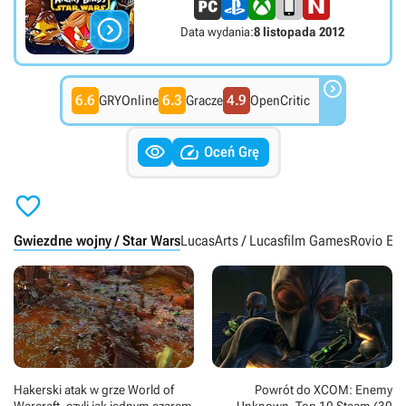

Data wydania:
8 listopada 2012

6.6
6.3
4.9
GRYOnline
Gracze
OpenCritic


Oceń Grę

Gwiezdne wojny / Star Wars
LucasArts / Lucasfilm Games
Rovio En
Hakerski atak w grze World of
Powrót do XCOM: Enemy
Warcraft, czyli jak jednym czarem
Unknown. Top 10 Steam (30