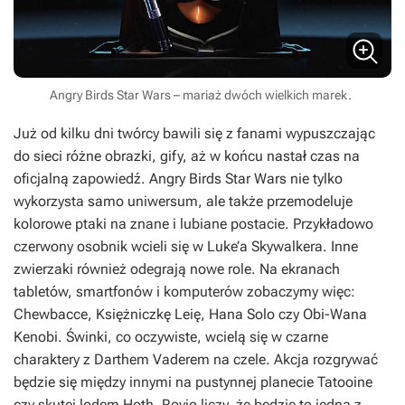
Angry Birds Star Wars – mariaż dwóch wielkich marek.
Już od kilku dni twórcy bawili się z fanami wypuszczając
do sieci różne obrazki, gify, aż w końcu nastał czas na
oficjalną zapowiedź.
Angry Birds Star Wars
nie tylko
wykorzysta samo uniwersum, ale także przemodeluje
kolorowe ptaki na znane i lubiane postacie. Przykładowo
czerwony osobnik wcieli się w Luke’a Skywalkera. Inne
zwierzaki również odegrają nowe role. Na ekranach
tabletów, smartfonów i komputerów zobaczymy więc:
Chewbacce, Księżniczkę Leię, Hana Solo czy Obi-Wana
Kenobi. Świnki, co oczywiste, wcielą się w czarne
charaktery z Darthem Vaderem na czele. Akcja rozgrywać
będzie się między innymi na pustynnej planecie Tatooine
czy skutej lodem Hoth. Rovio liczy, że będzie to jedna z