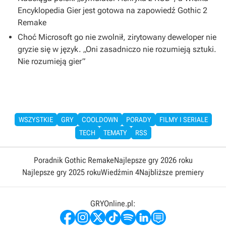
Encyklopedia Gier jest gotowa na zapowiedź Gothic 2
Remake
Choć Microsoft go nie zwolnił, zirytowany deweloper nie
gryzie się w język. „Oni zasadniczo nie rozumieją sztuki.
Nie rozumieją gier”
WSZYSTKIE
GRY
COOLDOWN
PORADY
FILMY I SERIALE
TECH
TEMATY
RSS
Poradnik Gothic Remake
Najlepsze gry 2026 roku
Najlepsze gry 2025 roku
Wiedźmin 4
Najbliższe premiery
GRYOnline.pl: