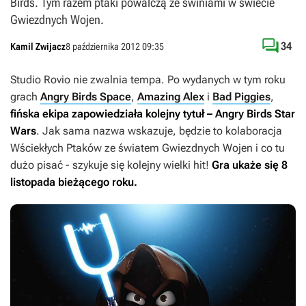
Birds. Tym razem ptaki powalczą ze świniami w świecie
Gwiezdnych Wojen.

34
Kamil Zwijacz
8 października 2012 09:35
Studio Rovio nie zwalnia tempa. Po wydanych w tym roku
grach
Angry Birds Space
,
Amazing Alex
i
Bad Piggies
,
fińska ekipa zapowiedziała kolejny tytuł –
Angry Birds Star
Wars
. Jak sama nazwa wskazuje, będzie to kolaboracja
Wściekłych Ptaków
ze światem
Gwiezdnych Wojen
i co tu
dużo pisać - szykuje się kolejny wielki hit!
Gra ukaże się 8
listopada bieżącego roku.