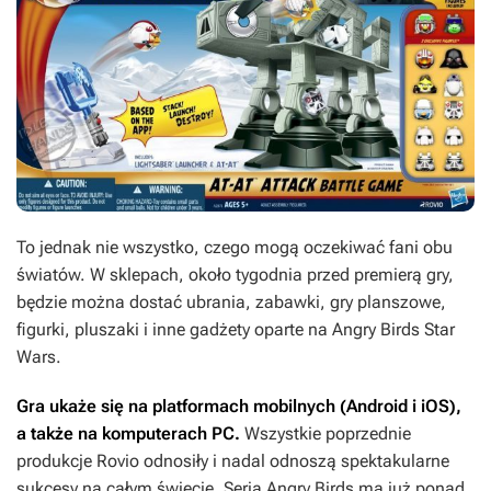
To jednak nie wszystko, czego mogą oczekiwać fani obu
światów. W sklepach, około tygodnia przed premierą gry,
będzie można dostać ubrania, zabawki, gry planszowe,
figurki, pluszaki i inne gadżety oparte na
Angry Birds Star
Wars.
Gra ukaże się na platformach mobilnych (Android i iOS),
a także na komputerach PC.
Wszystkie poprzednie
produkcje Rovio odnosiły i nadal odnoszą spektakularne
sukcesy na całym świecie. Seria
Angry Birds
ma już ponad