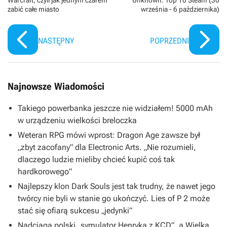
zabić całe miasto
września - 6 października)
NASTĘPNY
POPRZEDNI
Najnowsze Wiadomości
Takiego powerbanka jeszcze nie widziałem! 5000 mAh
w urządzeniu wielkości breloczka
Weteran RPG mówi wprost: Dragon Age zawsze był
„zbyt zacofany” dla Electronic Arts. „Nie rozumieli,
dlaczego ludzie mieliby chcieć kupić coś tak
hardkorowego”
Najlepszy klon Dark Souls jest tak trudny, że nawet jego
twórcy nie byli w stanie go ukończyć. Lies of P 2 może
stać się ofiarą sukcesu „jedynki”
Nadciąga polski „symulator Henryka z KCD”, a Wielka