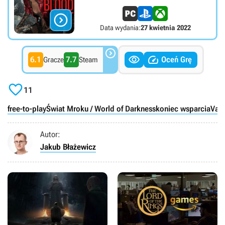

Data wydania:
27 kwietnia 2022



6.1
7.7
Oceń Grę
Gracze
Steam

11
free-to-play
Świat Mroku / World of Darkness
koniec wsparcia
Vam
Autor:
Jakub Błażewicz