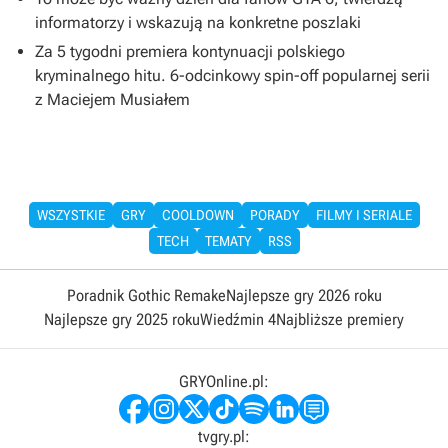
informatorzy i wskazują na konkretne poszlaki
Za 5 tygodni premiera kontynuacji polskiego
kryminalnego hitu. 6-odcinkowy spin-off popularnej serii
z Maciejem Musiałem
WSZYSTKIE
GRY
COOLDOWN
PORADY
FILMY I SERIALE
TECH
TEMATY
RSS
Poradnik Gothic Remake
Najlepsze gry 2026 roku
Najlepsze gry 2025 roku
Wiedźmin 4
Najbliższe premiery
GRYOnline.pl:
tvgry.pl: