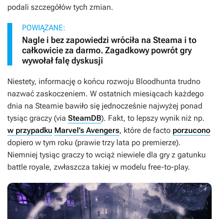
podali szczegółów tych zmian.
POWIĄZANE:
Nagle i bez zapowiedzi wróciła na Steama i to
całkowicie za darmo. Zagadkowy powrót gry
wywołał falę dyskusji
Niestety, informację o końcu rozwoju
Bloodhunta
trudno
nazwać zaskoczeniem. W ostatnich miesiącach każdego
dnia na Steamie bawiło się jednocześnie najwyżej ponad
tysiąc graczy (via
SteamDB
). Fakt, to lepszy wynik niż np.
w przypadku
Marvel’s Avengers
, które de facto
porzucono
dopiero w tym roku (prawie trzy lata po premierze).
Niemniej tysiąc graczy to wciąż niewiele dla gry z gatunku
battle royale, zwłaszcza takiej w modelu free-to-play.