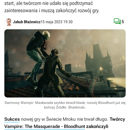
start, ale twórcom nie udało się podtrzymać
zainteresowania i muszą zakończyć rozwój gry.

5
Jakub Błażewicz
15 maja 2023 19:30
Darmowy Wampir: Maskarada szybko stracił blask; rozwój Bloodhunt już się
kończy
Źródło: Sharkmob.
.
Sukces
nowej gry w Świecie Mroku nie trwał długo.
Twórcy
Vampire: The Masquerade - Bloodhunt
zakończyli