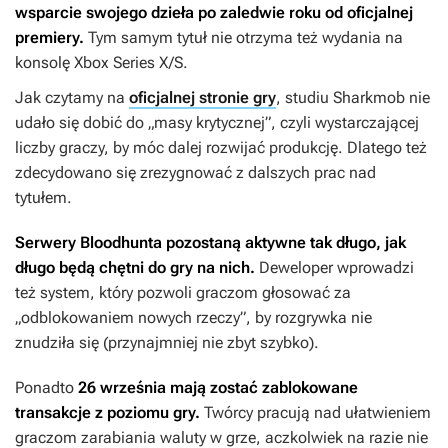
wsparcie swojego dzieła po zaledwie roku od oficjalnej
premiery.
Tym samym tytuł nie otrzyma też wydania na
konsolę Xbox Series X/S.
Jak czytamy na
oficjalnej stronie gry
, studiu Sharkmob nie
udało się dobić do „masy krytycznej”, czyli wystarczającej
liczby graczy, by móc dalej rozwijać produkcję. Dlatego też
zdecydowano się zrezygnować z dalszych prac nad
tytułem.
Serwery
Bloodhunta
pozostaną aktywne tak długo, jak
długo będą chętni do gry na nich.
Deweloper wprowadzi
też system, który pozwoli graczom głosować za
„odblokowaniem nowych rzeczy”, by rozgrywka nie
znudziła się (przynajmniej nie zbyt szybko).
Ponadto
26 września mają zostać zablokowane
transakcje z poziomu gry.
Twórcy pracują nad ułatwieniem
graczom zarabiania waluty w grze, aczkolwiek na razie nie