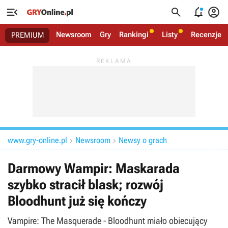




Newsroom
Gry
Rankingi
Listy
Recenzje
PREMIUM
www.gry-online.pl
Newsroom
Newsy o grach


Darmowy Wampir: Maskarada
szybko stracił blask; rozwój
Bloodhunt już się kończy
Vampire: The Masquerade - Bloodhunt miało obiecujący