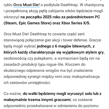
cyklu
Orcs Must Die!
o podtytule
Deathtrap
. W chaotyczną
i przepełnioną akcją pętlę zabijania orków będziecie mogli
wkroczyć
na początku 2025 roku za pośrednictwem PC
(Steam, Epic Games Store) oraz Xbox Series X/S.
Orcs Must Die! Deathtrap
to czwarta część serii
stanowiącej połączenie gier akcji i tower defense. Gracze
będą mogli wybrać
jednego z 6 magów bitewnych, z
których każdy charakteryzuje się wyjątkowym stylem gry
,
osobowością czy pułapkami, a wzmacniani będą oni na
zasadach produkcji typu rogue-lite. Kluczem do
skutecznego odpierania wrogów ma być znalezienie
odpowiedniej synergii między nimi oraz maksymalizacja
ich zestawów umiejętności.
Co ważne,
do walki będziemy mogli wyruszyć solo lub z
maksymalnie trzema innymi graczami
, co zostanie
odpowiednio przeskalowane w odniesieniu do poziomu