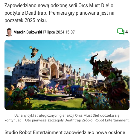
Zapowiedziano nową odsłonę serii Orcs Must Die! o
podtytule Deathtrap. Premiera gry planowana jest na
początek 2025 roku.

4
Marcin Bukowski
17 lipca 2024 15:07
Uznany cykl strategicznych gier akcji Orcs Must Die! doczeka się
kontynuacji. Oto pierwsze szczegóły Deathtrap
Źródło: Robot Entertainment
.
Studio Robot Entertainment zapowiedziało nową odsłonę