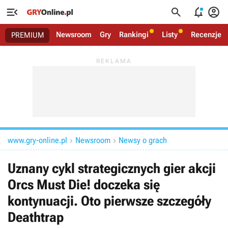




Newsroom
Gry
Rankingi
Listy
Recenzje
PREMIUM
www.gry-online.pl
Newsroom
Newsy o grach


Uznany cykl strategicznych gier akcji
Orcs Must Die! doczeka się
kontynuacji. Oto pierwsze szczegóły
Deathtrap