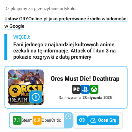
Dziękujemy za przeczytanie artykułu.
Ustaw GRYOnline.pl jako preferowane źródło wiadomości
w Google
WIĘCEJ:
Fani jednego z najbardziej kultowych anime
czekali na tę informacje. Attack of Titan 3 na
pokazie rozgrywki z datą premiery
Orcs Must Die! Deathtrap

Data wydania:
28 stycznia 2025



7.1
6.9
Oceń Grę
Steam
OpenCritic