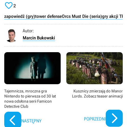

2
zapowiedź (gry)
tower defense
Orcs Must Die (seria)
gry akcji TPP
Autor:
Marcin Bukowski
Tajemnicza, mroczna gra
Kusznicy zmierzają do Manor
Nintendo to pierwsza od 30 lat
Lords. Zobacz teaser animacji
nowa odsłona serii Famicon
Detective Club
POPRZEDNI
NASTĘPNY