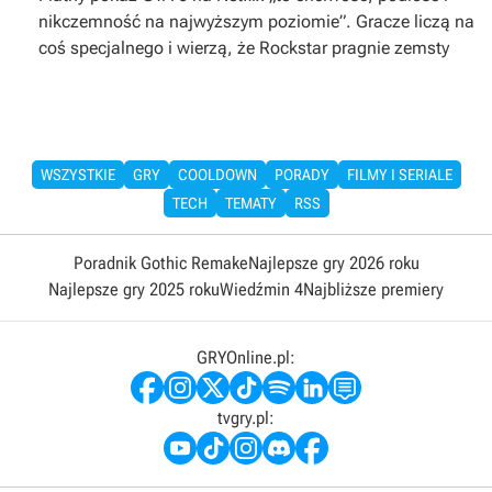
nikczemność na najwyższym poziomie”. Gracze liczą na
coś specjalnego i wierzą, że Rockstar pragnie zemsty
WSZYSTKIE
GRY
COOLDOWN
PORADY
FILMY I SERIALE
TECH
TEMATY
RSS
Poradnik Gothic Remake
Najlepsze gry 2026 roku
Najlepsze gry 2025 roku
Wiedźmin 4
Najbliższe premiery
GRYOnline.pl:
tvgry.pl: