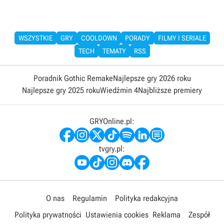
WSZYSTKIE
GRY
COOLDOWN
PORADY
FILMY I SERIALE
TECH
TEMATY
RSS
Poradnik Gothic Remake
Najlepsze gry 2026 roku
Najlepsze gry 2025 roku
Wiedźmin 4
Najbliższe premiery
GRYOnline.pl:
tvgry.pl:
O nas
Regulamin
Polityka redakcyjna
Polityka prywatności
Ustawienia cookies
Reklama
Zespół