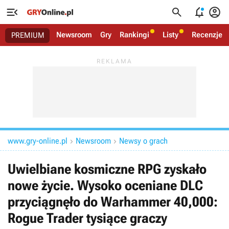




Newsroom
Gry
Rankingi
Listy
Recenzje
PREMIUM
www.gry-online.pl
Newsroom
Newsy o grach


Uwielbiane kosmiczne RPG zyskało
nowe życie. Wysoko oceniane DLC
przyciągnęło do Warhammer 40,000:
Rogue Trader tysiące graczy