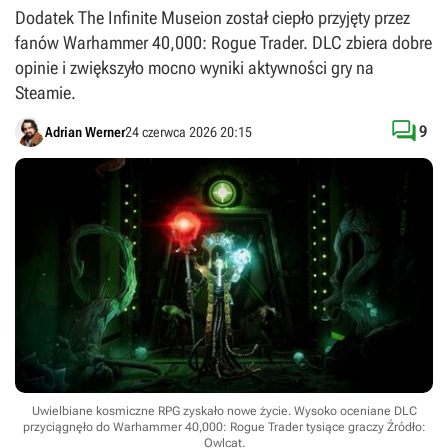
Dodatek The Infinite Museion został ciepło przyjęty przez
fanów Warhammer 40,000: Rogue Trader. DLC zbiera dobre
opinie i zwiększyło mocno wyniki aktywności gry na
Steamie.

9
Adrian Werner
24 czerwca 2026 20:15
Uwielbiane kosmiczne RPG zyskało nowe życie. Wysoko oceniane DLC
przyciągnęło do Warhammer 40,000: Rogue Trader tysiące graczy
Źródło:
Owlcat
.