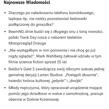
Najnowsze Wiadomości
Dlaczego po naładowaniu telefonu komórkowego,
laptopa itp. nie należy pozostawiać ładowarki
podłączonej do gniazdka?
BeamNG.drive budzi się z długiego snu z toną nowości,
polski Track Day rusza z naborem testerów.
Motoprzegląd Drauga
„Nie wystąpiłbym w nim ponownie i nie chcę go już
nigdy oglądać”. Mark Wahlberg żałował udziału w tym
filmie science fiction sprzed 25 lat
Baldur’s Gate 3 zawdzięcza swój olbrzymi sukces jednej
genialnej decyzji Larian Studios. „Postąpili słusznie”,
twierdzi twórca kultowej „jedynki” i „dwójki”
Młody mężczyzna, który opracował urządzenie mające
pomóc jego dziadkowi w walce z samotnością, pracuje
obecnie w Dolinie Krzemowej