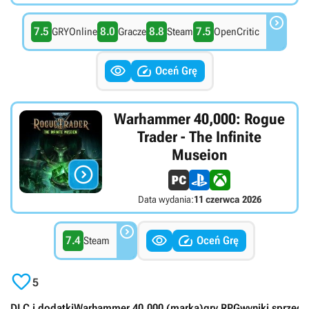

7.5
8.0
8.8
7.5
GRYOnline
Gracze
Steam
OpenCritic


Oceń Grę
Warhammer 40,000: Rogue
Trader - The Infinite
Museion

Data wydania:
11 czerwca 2026



7.4
Oceń Grę
Steam

5
DLC i dodatki
Warhammer 40,000 (marka)
gry RPG
wyniki sprzeda