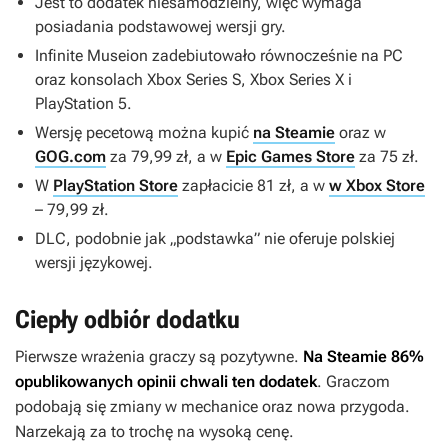
Jest to dodatek niesamodzielny, więc wymaga
posiadania podstawowej wersji gry.
Infinite Museion
zadebiutowało równocześnie na PC
oraz konsolach Xbox Series S, Xbox Series X i
PlayStation 5.
Wersję pecetową można kupić
na Steamie
oraz w
GOG.com
za 79,99 zł, a w
Epic Games Store
za 75 zł.
W
PlayStation Store
zapłacicie 81 zł, a w
w Xbox Store
– 79,99 zł.
DLC, podobnie jak „podstawka” nie oferuje polskiej
wersji językowej.
Ciepły odbiór dodatku
Pierwsze wrażenia graczy są pozytywne.
Na Steamie 86%
opublikowanych opinii chwali ten dodatek
. Graczom
podobają się zmiany w mechanice oraz nowa przygoda.
Narzekają za to trochę na wysoką cenę.