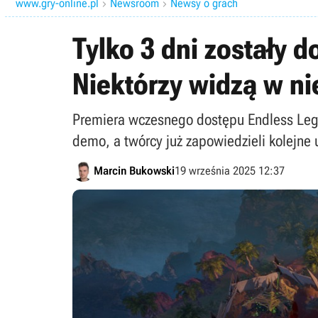
www.gry-online.pl
Newsroom
Newsy o grach


Tylko 3 dni zostały d
Niektórzy widzą w ni
Premiera wczesnego dostępu Endless Lege
demo, a twórcy już zapowiedzieli kolejne 
Marcin Bukowski
19 września 2025 12:37