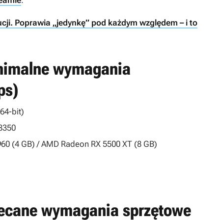
teamie
.
cji. Poprawia „jedynkę” pod każdym względem – i to
inimalne wymagania
ps)
64-bit)
-8350
60 (4 GB) / AMD Radeon RX 5500 XT (8 GB)
alecane wymagania sprzętowe