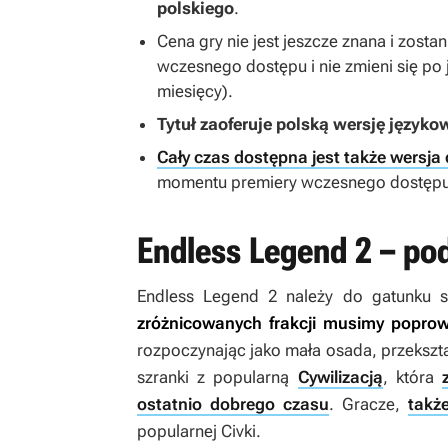
polskiego
.
Cena gry nie jest jeszcze znana i zos
wczesnego dostępu i nie zmieni się po
miesięcy).
Tytuł zaoferuje polską wersję język
Cały czas dostępna jest także wersja
momentu premiery wczesnego dostępu
Endless Legend 2 – p
Endless Legend 2
należy do gatunku st
zróżnicowanych frakcji musimy poprow
rozpoczynając jako mała osada, przekszt
szranki z popularną
Cywilizacją
, która
ostatnio dobrego czasu
. Gracze,
takż
popularnej
Civki
.