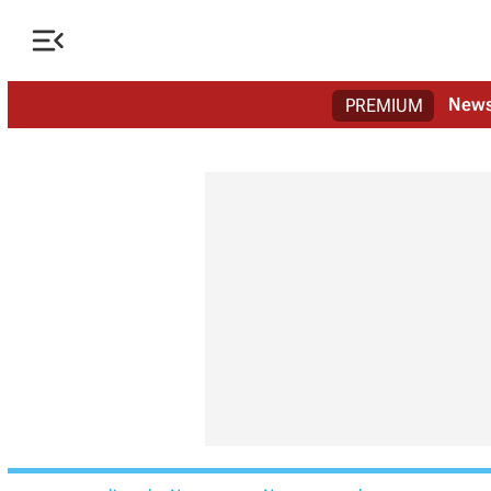

New
PREMIUM