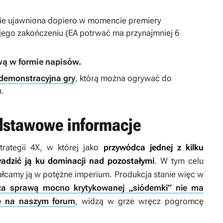
tanie ujawniona dopiero w momencie premiery
 jego zakończeniu (EA potrwać ma przynajmniej 6
ową w formie napisów.
 demonstracyjna gry
, którą można ogrywać do
.
odstawowe informacje
rategii 4X, w której jako
przywódca jednej z kilku
adzić ją ku dominacji nad pozostałymi
. W tym celu
ałcamy ją w potężne imperium. Produkcja stanie więc w
za sprawą mocno krytykowanej „siódemki” nie ma
e na naszym forum
, widzą w grze wręcz pogromcę