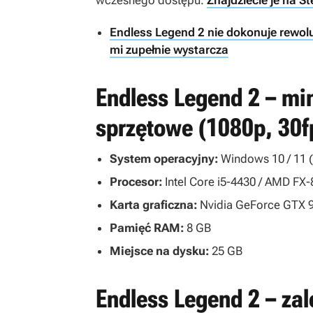
wczesnego dostępu.
Znajdziecie je na S
Endless Legend 2 nie dokonuje rewolu
mi zupełnie wystarcza
Endless Legend 2 – m
sprzętowe (1080p, 30f
System operacyjny:
Windows 10 / 11 (
Procesor:
Intel Core i5-4430 / AMD FX
Karta graficzna:
Nvidia GeForce GTX 9
Pamięć RAM:
8 GB
Miejsce na dysku:
25 GB
Endless Legend 2 – z