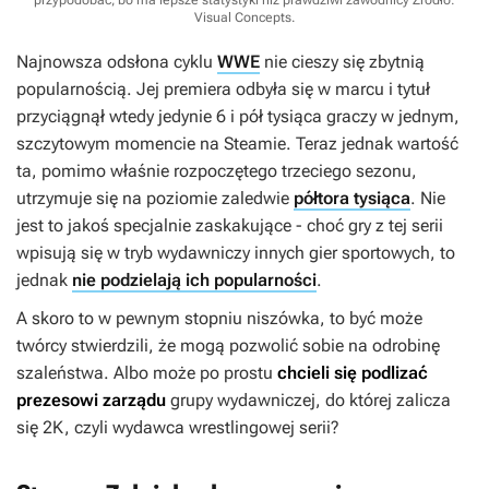
przypodobać, bo ma lepsze statystyki niż prawdziwi zawodnicy
Źródło:
Visual Concepts
.
Najnowsza odsłona cyklu
WWE
nie cieszy się zbytnią
popularnością. Jej premiera odbyła się w marcu i tytuł
przyciągnął wtedy jedynie 6 i pół tysiąca graczy w jednym,
szczytowym momencie na Steamie. Teraz jednak wartość
ta, pomimo właśnie rozpoczętego trzeciego sezonu,
utrzymuje się na poziomie zaledwie
półtora tysiąca
. Nie
jest to jakoś specjalnie zaskakujące - choć gry z tej serii
wpisują się w tryb wydawniczy innych gier sportowych, to
jednak
nie podzielają ich popularności
.
A skoro to w pewnym stopniu niszówka, to być może
twórcy stwierdzili, że mogą pozwolić sobie na odrobinę
szaleństwa. Albo może po prostu
chcieli się podlizać
prezesowi zarządu
grupy wydawniczej, do której zalicza
się 2K, czyli wydawca wrestlingowej serii?