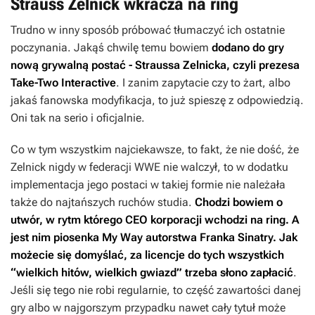
Strauss Zelnick wkracza na ring
Trudno w inny sposób próbować tłumaczyć ich ostatnie
poczynania. Jakąś chwilę temu bowiem
dodano do gry
nową grywalną postać - Straussa Zelnicka, czyli prezesa
Take-Two Interactive
. I zanim zapytacie czy to żart, albo
jakaś fanowska modyfikacja, to już spieszę z odpowiedzią.
Oni tak na serio i oficjalnie.
Co w tym wszystkim najciekawsze, to fakt, że nie dość, że
Zelnick nigdy w federacji WWE nie walczył, to w dodatku
implementacja jego postaci w takiej formie nie należała
także do najtańszych ruchów studia.
Chodzi bowiem o
utwór, w rytm którego CEO korporacji wchodzi na ring. A
jest nim piosenka
My Way
autorstwa Franka Sinatry. Jak
możecie się domyślać, za licencje do tych wszystkich
“wielkich hitów, wielkich gwiazd” trzeba słono zapłacić
.
Jeśli się tego nie robi regularnie, to część zawartości danej
gry albo w najgorszym przypadku nawet cały tytuł może