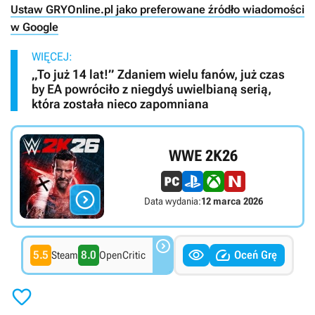
Ustaw GRYOnline.pl jako preferowane źródło wiadomości
w Google
WIĘCEJ:
„To już 14 lat!” Zdaniem wielu fanów, już czas
by EA powróciło z niegdyś uwielbianą serią,
która została nieco zapomniana
WWE 2K26

Data wydania:
12 marca 2026



5.5
8.0
Oceń Grę
Steam
OpenCritic
