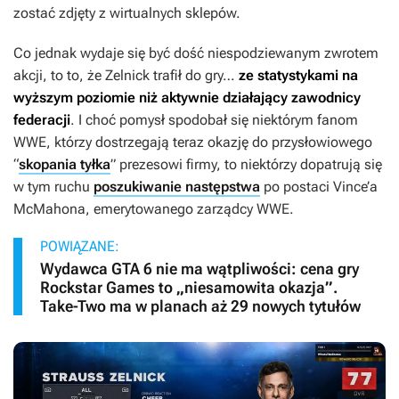
zostać zdjęty z wirtualnych sklepów.
Co jednak wydaje się być dość niespodziewanym zwrotem
akcji, to to, że Zelnick trafił do gry…
ze statystykami na
wyższym poziomie niż aktywnie działający zawodnicy
federacji
. I choć pomysł spodobał się niektórym fanom
WWE, którzy dostrzegają teraz okazję do przysłowiowego
“
skopania tyłka
” prezesowi firmy, to niektórzy dopatrują się
w tym ruchu
poszukiwanie następstwa
po postaci Vince’a
McMahona, emerytowanego zarządcy WWE.
POWIĄZANE:
Wydawca GTA 6 nie ma wątpliwości: cena gry
Rockstar Games to „niesamowita okazja”.
Take-Two ma w planach aż 29 nowych tytułów