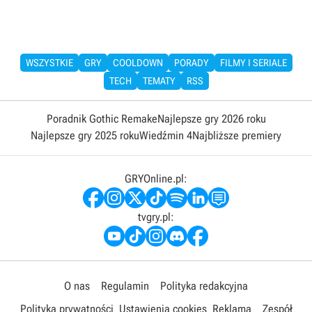
WSZYSTKIE
GRY
COOLDOWN
PORADY
FILMY I SERIALE
TECH
TEMATY
RSS
Poradnik Gothic Remake
Najlepsze gry 2026 roku
Najlepsze gry 2025 roku
Wiedźmin 4
Najbliższe premiery
GRYOnline.pl:
tvgry.pl:
O nas
Regulamin
Polityka redakcyjna
Polityka prywatności
Ustawienia cookies
Reklama
Zespół