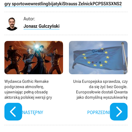
gry sportowe
wrestling
bijatyki
Strauss Zelnick
PC
PS5
XSX
NS2
Autor:
Jonasz Gulczyński
Wydawca Gothic Remake
Unia Europejska sprawdza, czy
podgrzewa atmosferę,
da się żyć bez Google.
ujawniając pełną obsadę
Europosłowie dostali Qwanta
aktorską polskiej wersji gry
jako domyślną wyszukiwarkę
NASTĘPNY
POPRZEDNI