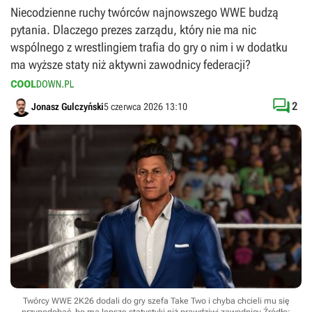
Niecodzienne ruchy twórców najnowszego WWE budzą
pytania. Dlaczego prezes zarządu, który nie ma nic
wspólnego z wrestlingiem trafia do gry o nim i w dodatku
ma wyższe staty niż aktywni zawodnicy federacji?

2
Jonasz Gulczyński
5 czerwca 2026 13:10
Twórcy WWE 2K26 dodali do gry szefa Take Two i chyba chcieli mu się