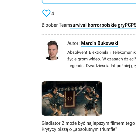

4
Bloober Team
survival horror
polskie gry
PC
P
Autor:
Marcin Bukowski
Absolwent Elektroniki i Telekomunik
życie grom wideo. W czasach dzieciń
Legends. Dwadzieścia lat później gr
oraz produkcje typu soulslike od F
zajmuje PC. Po godzinach hobbystyc
czas na oglądaniu filmów i seriali (
Gladiator 2 może być najlepszym filmem tego 
Krytycy piszą o „absolutnym triumfie"