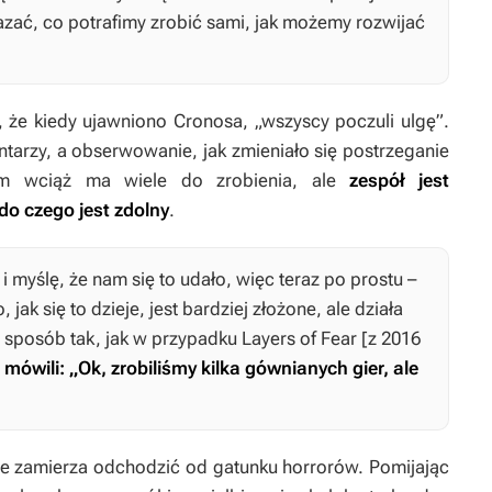
ać, co potrafimy zrobić sami, jak możemy rozwijać
ł, że kiedy ujawniono
Cronosa
, „wszyscy poczuli ulgę”.
tarzy, a obserwowanie, jak zmieniało się postrzeganie
eam wciąż ma wiele do zrobienia, ale
zespół jest
o czego jest zdolny
.
i myślę, że nam się to udało, więc teraz po prostu –
jak się to dzieje, jest bardziej złożone, ale działa
 sposób tak, jak w przypadku
Layers of Fear
[z 2016
 mówili: „Ok, zrobiliśmy kilka gównianych gier, ale
ie zamierza odchodzić od gatunku horrorów. Pomijając