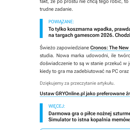
fakt, że po prostu nie chcą tego robić, t
trudne zadanie.
POWIĄZANE:
To tylko koszmarna wpadka, prawda
na targach gamescom 2026. Chodzi 
Świeżo zapowiedziane
Cronos: The New
studia. Nowa marka udowodni, ile twórcy
doświadczenie to są w stanie przekuć w 
kiedy to gra ma zadebiutować na PC oraz
Dziękujemy za przeczytanie artykułu.
Ustaw GRYOnline.pl jako preferowane ź
WIĘCEJ:
Darmowa gra o piłce nożnej szturm
Simulator to istna kopalnia memów, 