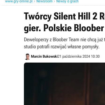
www.gry-online.pl
Newsroom
Newsy o grach


Twórcy Silent Hill 2
gier. Polskie Bloobe
Deweloperzy z Bloober Team nie chcą już t
studio potrafi rozwijać własne pomysły.
Marcin Bukowski
21 października 2024 10:30