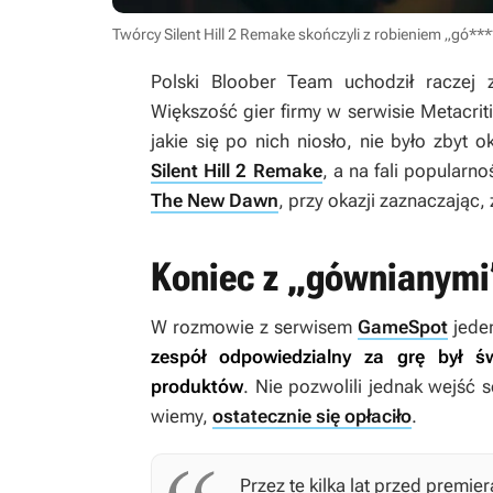
Twórcy Silent Hill 2 Remake skończyli z robieniem „gó**
Polski Bloober Team uchodził raczej z
Większość gier firmy w serwisie Metacrit
jakie się po nich niosło, nie było zbyt o
Silent Hill 2 Remake
, a na fali popularn
The New Dawn
, przy okazji zaznaczając
Koniec z „gównianymi
W rozmowie z serwisem
GameSpot
jede
zespół odpowiedzialny za grę był św
produktów
. Nie pozwolili jednak wejść s
wiemy,
ostatecznie się opłaciło
.
Przez te kilka lat przed premie