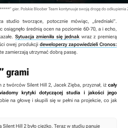
******” gier. Polskie Bloober Team kontynuuje swoją drogę do odkupienia
a studio tworzące, potocznie mówiąc, „średniaki”.
ic osiągnęło średnią ocen na poziomie 60-70, a i echo,
kazałe.
Sytuacja zmieniła się jednak
wraz z premierą
ości owej produkcji
deweloperzy zapowiedzieli Cronos:
, że zamierzają utrzymać dobrą passę.
” grami
n z twórców
Silent Hill 2
, Jacek Zięba, przyznał, iż
cały
iadomy krytyki dotyczącej studia i jakości jego
obie na głowę i skupili się w pełni na projekcie, co jak
rą
Silent Hill 2
było ciężko. Teraz w studiu panuje