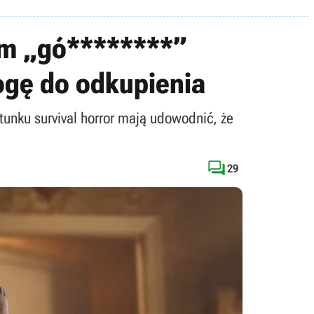
iem „gó********”
ogę do odkupienia
tunku survival horror mają udowodnić, że

29