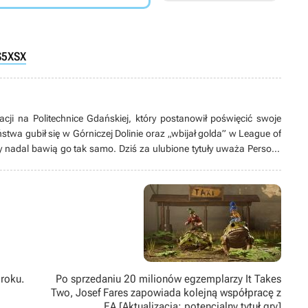
S5
XSX
acji na Politechnice Gdańskiej, który postanowił poświęcić swoje
stwa gubił się w Górniczej Dolinie oraz „wbijał golda” w League of
y nadal bawią go tak samo. Dziś za ulubione tytuły uważa Persony
rom Software. Stroni od konsol, a wyjątkowe miejsce w jego sercu
znie działa jako tłumacz, tworzy swoją pierwszą grę bądź spędza
głównie tych animowanych).
roku.
Po sprzedaniu 20 milionów egzemplarzy It Takes
Two, Josef Fares zapowiada kolejną współpracę z
EA [Aktualizacja: potencjalny tytuł gry]