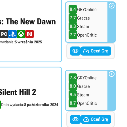

8.4
GRYOnline
7.7
Gracze
s: The New Dawn
8.8
Steam
7.7
OpenCritic
 wydania:
5 września 2025


Oceń Grę

7.8
GRYOnline
8.0
Gracze
Silent Hill 2
9.5
Steam
8.7
OpenCritic
Data wydania:
8 października 2024


Oceń Grę