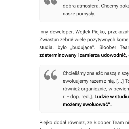
dobra atmosfera. Chcemy pokaz
nasze pomysły.
Inny deweloper, Wojtek Piejko, przekaza
Zwiastun zebrał wiele pozytywnych komen
studia, było „budujące”. Bloober T
zdeterminowany i zamierza udowodnić, d
Chcieliśmy znaleźć naszą niszę 
ewoluujemy razem z nią. […] To, 
również organicznie, w pewien
r. – dop. red.].
Ludzie w studiu
możemy ewoluować”.
Piejko dodał również, że Bloober Team n