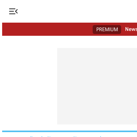

New
PREMIUM