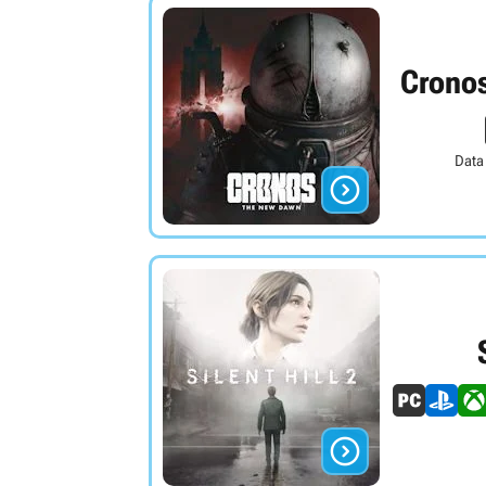
Crono
Data

