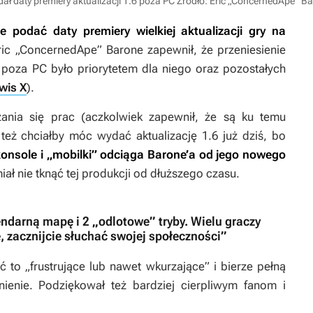
ał daty premiery aktualizacji 1.6 poza PC
Źródło: Eric „ConcernedApe” B
 podać daty premiery wielkiej aktualizacji gry na
ic „ConcernedApe” Barone zapewnił, że przeniesienie
 poza PC było priorytetem dla niego oraz pozostałych
wis X
).
ania się prac (aczkolwiek zapewnił, że są ku temu
też chciałby móc wydać aktualizację 1.6 już dziś, bo
onsole i „mobilki” odciąga Barone’a od jego nowego
ał nie tknąć tej produkcji od dłuższego czasu.
gendarną mapę i 2 „odlotowe” tryby. Wielu graczy
, zacznijcie słuchać swojej społeczności”
 to „frustrujące lub nawet wkurzające” i bierze pełną
ienie. Podziękował też bardziej cierpliwym fanom i