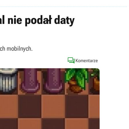
l nie podał daty
ach mobilnych.

Komentarze