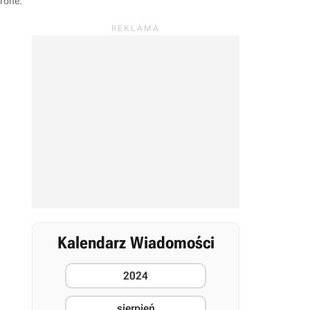
arone
.
Kalendarz Wiadomości
2024
sierpień