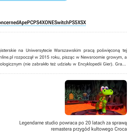
ConcernedApe
PC
PS4
XONE
Switch
PS5
XSX
gisterskie na Uniwersytecie Warszawskim pracą poświęconą tej
nline.pl rozpoczął w 2015 roku, pisząc w Newsroomie growym, a
ologicznym (nie zabrakło też udziału w Encyklopedii Gier). Grami
sowany od lat. Zaczynał od platformówek i do dziś pozostaje ich
nii), ale wykazuje też zainteresowanie karciankami (także
’ami i w zasadzie wszystkim, co dotyczy gier jako takich. Potrafi
ami z gier pamiętających czasy Game Boya łupanego (jeśli nie
Legendarne studio powraca po 20 latach za sprawą
remastera przygód kultowego Croca