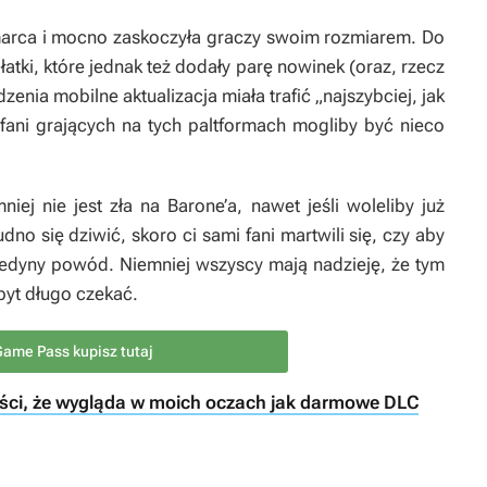
arca i mocno zaskoczyła graczy swoim rozmiarem. Do
atki, które jednak też dodały parę nowinek (oraz, rzecz
zenia mobilne aktualizacja miała trafić „najszybciej, jak
 fani grających na tych paltformach mogliby być nieco
iej nie jest zła na Barone’a, nawet jeśli woleliby już
dno się dziwić, skoro ci sami fani martwili się, czy aby
 jedyny powód. Niemniej wszyscy mają nadzieję, że tym
yt długo czekać.
ame Pass kupisz tutaj
wości, że wygląda w moich oczach jak darmowe DLC