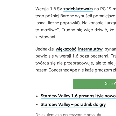
Wersja 1.6
SV
zadebiutowała
na PC 19 m
tego później Barone wypuścił pomniejsze ł
jasna, liczne poprawki). Na konsole i urząd
to możliwe”. Trudno się więc dziwić, że
zirytowani.
Jednakże
większość
internautów
bynamn
bawić się w wersji 1.6 poza pecetami. Tru
twórca się nie przepracowuje, ale to nie
razem ConcernedApe nie każe graczom zb
Xbox G
Stardew Valley 1.6 przynosi tyle no
Stardew Valley – poradnik do gry
Dziękujemy za przeczytanie artykułu.