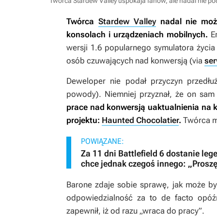
Twórca Stardew Valley uspokaja fanów, ale nadal nie pod
Twórca
Stardew Valley
nadal nie może
konsolach i urządzeniach mobilnych.
Er
wersji 1.6 popularnego symulatora życia
osób czuwających nad konwersją (via
ser
Deweloper nie podał przyczyn przedłuż
powody). Niemniej przyznał, że on sam 
prace nad konwersją uaktualnienia na k
projektu:
Haunted Chocolatier
.
Twórca mi
POWIĄZANE:
Za 11 dni Battlefield 6 dostanie le
chce jednak czegoś innego: „Proszę
Barone zdaje sobie sprawę, jak może być
odpowiedzialność za to de facto opóźn
zapewnił, iż od razu „wraca do pracy”.