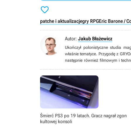

patche i aktualizacje
gry RPG
Eric Barone / 
Autor:
Jakub Błażewicz
Ukończył polonistyczne studia ma
właśnie tematyce. Przygodę z GRYO
następnie również filmowym i techn
wideo (i nie tylko wideo) zaintere
wielkim fanem (w tym metroidva
papierowymi), bijatykami, soulslike
zachwycać się pikselowymi postaci
starszymi).
Śmierć PS3 po 19 latach. Gracz nagrał zgon
kultowej konsoli