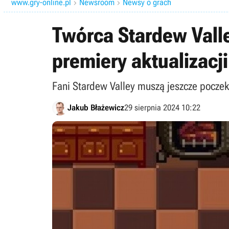
www.gry-online.pl
Newsroom
Newsy o grach


Twórca Stardew Valle
premiery aktualizacj
Fani Stardew Valley muszą jeszcze poczeka
Jakub Błażewicz
29 sierpnia 2024 10:22