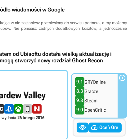
ródło wiadomości w Google
 Klikając w nie zostaniesz przeniesiony do serwisu partnera, a my możemy
kupów. Nie ponosisz żadnych dodatkowych kosztów, a jednocześnie
atem od Ubisoftu dostała wielką aktualizację i
pomogą stworzyć nowy rozdział Ghost Recon

9.1
GRYOnline
8.3
Gracze
ardew Valley
9.8
Steam
9.0
OpenCritic
 wydania:
26 lutego 2016


Oceń Grę