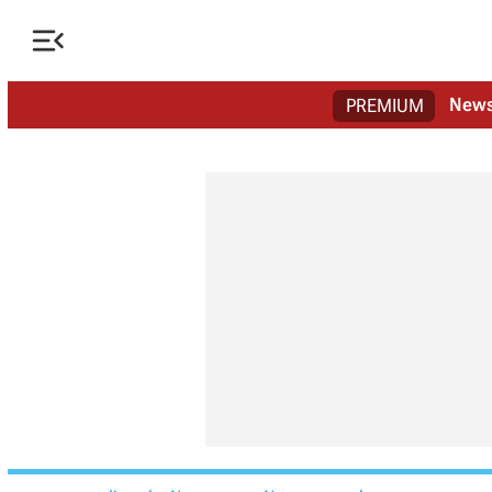

New
PREMIUM