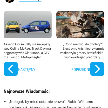
Assetto Corsa Rally ma najlepszy
„Co to ma być, do cholery?”.
wóz Colina McRae, Track Day ma
Electronic Arts nieprzyjemnie
najgorszy wóz Clarksona, a GT7
zaskoczyło graczy Battlefield 6,
ma Twingo. Motoprzegląd
wprowadzając preordery na
Drauga
mikrotransakcje
NASTĘPNY
POPRZEDNI
Najnowsze Wiadomości
„Nalegał, by mieć ostatnie słowo”. Robin Williams
postanowił, że jego głos nie może być wykorzystywany