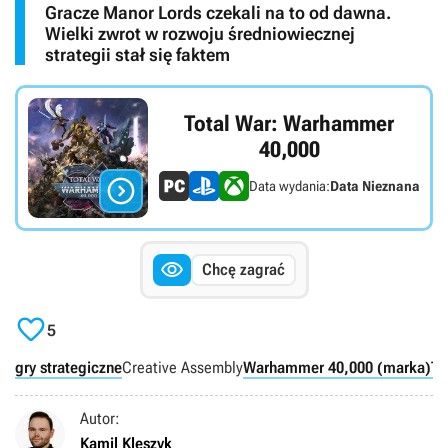
Gracze Manor Lords czekali na to od dawna.
Wielki zwrot w rozwoju średniowiecznej
strategii stał się faktem
Total War: Warhammer
40,000

Data wydania:
Data Nieznana

Chcę zagrać

5
gry strategiczne
Creative Assembly
Warhammer 40,000 (marka)
To
Autor:
Kamil Kleszyk