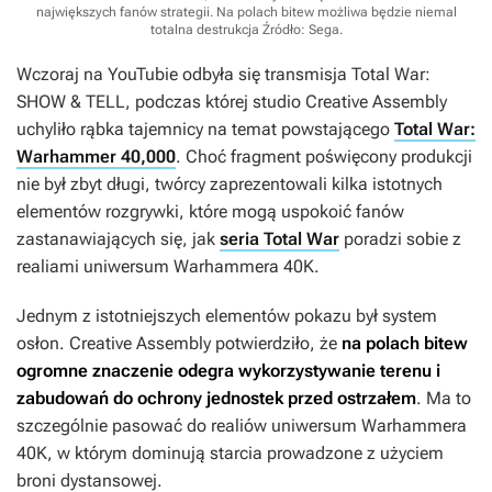
największych fanów strategii. Na polach bitew możliwa będzie niemal
totalna destrukcja
Źródło: Sega
.
Wczoraj na YouTubie odbyła się transmisja Total War:
SHOW & TELL, podczas której studio Creative Assembly
uchyliło rąbka tajemnicy na temat powstającego
Total War:
Warhammer 40,000
. Choć fragment poświęcony produkcji
nie był zbyt długi, twórcy zaprezentowali kilka istotnych
elementów rozgrywki, które mogą uspokoić fanów
zastanawiających się, jak
seria Total War
poradzi sobie z
realiami uniwersum
Warhammera 40K
.
Jednym z istotniejszych elementów pokazu był system
osłon. Creative Assembly potwierdziło, że
na polach bitew
ogromne znaczenie odegra wykorzystywanie terenu i
zabudowań do ochrony jednostek przed ostrzałem
. Ma to
szczególnie pasować do realiów uniwersum
Warhammera
40K
, w którym dominują starcia prowadzone z użyciem
broni dystansowej.