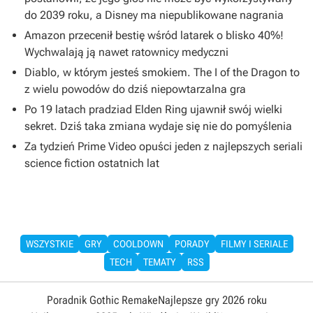
do 2039 roku, a Disney ma niepublikowane nagrania
Amazon przecenił bestię wśród latarek o blisko 40%!
Wychwalają ją nawet ratownicy medyczni
Diablo, w którym jesteś smokiem. The I of the Dragon to
z wielu powodów do dziś niepowtarzalna gra
Po 19 latach pradziad Elden Ring ujawnił swój wielki
sekret. Dziś taka zmiana wydaje się nie do pomyślenia
Za tydzień Prime Video opuści jeden z najlepszych seriali
science fiction ostatnich lat
WSZYSTKIE
GRY
COOLDOWN
PORADY
FILMY I SERIALE
TECH
TEMATY
RSS
Poradnik Gothic Remake
Najlepsze gry 2026 roku