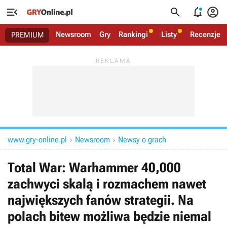




Newsroom
Gry
Rankingi
Listy
Recenzje
PREMIUM
www.gry-online.pl
Newsroom
Newsy o grach


Total War: Warhammer 40,000
zachwyci skalą i rozmachem nawet
największych fanów strategii. Na
polach bitew możliwa będzie niemal